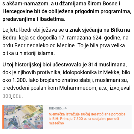
s akšam-namazom, a u džamijama širom Bosne i
Hercegovine bit će obilježena prigodnim programima,
predavanjima i ibadetima.
Lejletul-bedr obilježava se
u znak sjećanja na Bitku na
Bedru
, koja se dogodila 17. ramazana 624. godine, na
brdu Bedr nedaleko od Medine. To je bila prva velika
bitka u historiji islama.
U toj historijskoj bici učestvovalo je 314 muslimana
,
dok je njihovih protivnika, idolopoklonika iz Mekke, bilo
oko 1.300. Iako brojčano znatno slabiji, muslimani su,
predvođeni poslanikom Muhammedom, a.s., izvojevali
pobjedu.
TRENDING
Njemačka istražuje slučaj desetočlane porodice
iz BiH: Primaju 7.300 eura socijalne pomoći
mjesečno