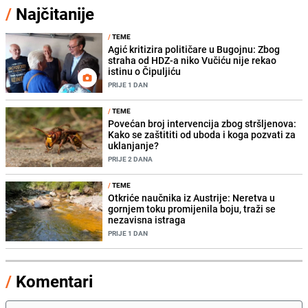
/
Najčitanije
/
TEME
Agić kritizira političare u Bugojnu: Zbog
straha od HDZ-a niko Vučiću nije rekao
istinu o Čipuljiću
PRIJE 1 DAN
/
TEME
Povećan broj intervencija zbog stršljenova:
Kako se zaštititi od uboda i koga pozvati za
uklanjanje?
PRIJE 2 DANA
/
TEME
Otkriće naučnika iz Austrije: Neretva u
gornjem toku promijenila boju, traži se
nezavisna istraga
PRIJE 1 DAN
/
Komentari