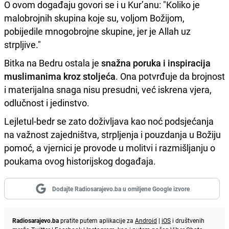
O ovom događaju govori se i u Kur’anu: "Koliko je
malobrojnih skupina koje su, voljom Božijom,
pobijedile mnogobrojne skupine, jer je Allah uz
strpljive."
Bitka na Bedru ostala je
snažna poruka i inspiracija
muslimanima kroz stoljeća
. Ona potvrđuje da brojnost
i materijalna snaga nisu presudni, već iskrena vjera,
odlučnost i jedinstvo.
Lejletul-bedr se zato doživljava kao noć podsjećanja
na važnost zajedništva, strpljenja i pouzdanja u Božiju
pomoć, a vjernici je provode u molitvi i razmišljanju o
poukama ovog historijskog događaja.
Dodajte Radiosarajevo.ba u omiljene Google izvore
Radiosarajevo.ba
pratite putem aplikacije za
Android
|
iOS
i društvenih