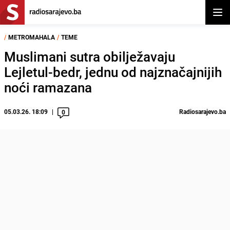
Otvor
/
METROMAHALA
/
TEME
Muslimani sutra obilježavaju
Lejletul-bedr, jednu od najznačajnijih
noći ramazana
05.03.26. 18:09
Radiosarajevo.ba
0