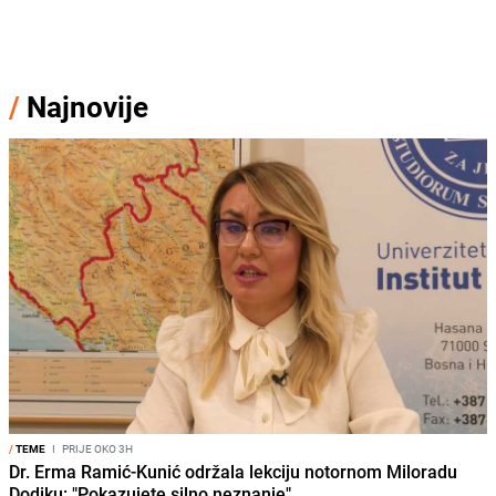
/
Najnovije
/
TEME
I
PRIJE OKO 3H
Dr. Erma Ramić-Kunić održala lekciju notornom Miloradu
Dodiku: "Pokazujete silno neznanje"