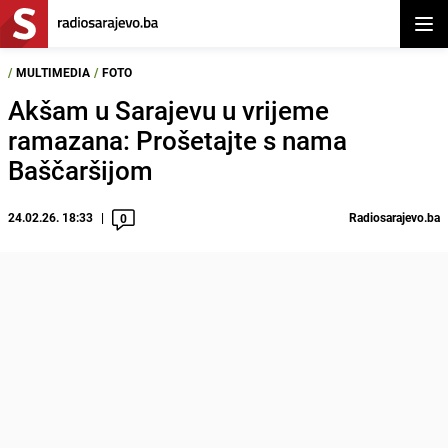
Otvor
/
MULTIMEDIA
/
FOTO
Akšam u Sarajevu u vrijeme
ramazana: Prošetajte s nama
Baščaršijom
24.02.26. 18:33
Radiosarajevo.ba
0