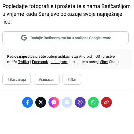
Pogledajte fotografije i prošetajte s nama Baščaršijom
u vrijeme kada Sarajevo pokazuje svoje najnježnije
lice.
Dodajte Radiosarajevo.ba u omiljene Google izvore
Radiosarajevo.ba
pratite putem aplikacije za
Android
|
iOS
i društvenih
mreža
Twitter
|
Facebook
|
Instagram
, kao i putem našeg
Viber
Chata.
#Baščaršija
#ramazan
#iftar