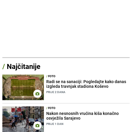
/
Najčitanije
/
FOTO
Radi se na sanaciji: Pogledajte kako danas
izgleda travnjak stadiona Koševo
PRIJE 2 DANA
/
FOTO
Nakon nesnosnih vrućina kiša konačno
osvježila Sarajevo
PRIJE 1 DAN