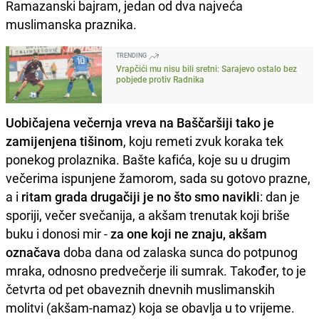
Ramazanski bajram, jedan od dva najveća
muslimanska praznika.
TRENDING
Vrapčići mu nisu bili sretni: Sarajevo ostalo bez
pobjede protiv Radnika
Uobičajena večernja vreva na Baščaršiji tako je
zamijenjena tišinom
, koju remeti zvuk koraka tek
ponekog prolaznika. Bašte kafića, koje su u drugim
večerima ispunjene žamorom, sada su gotovo prazne,
a i
ritam grada drugačiji je no što smo navikli
: dan je
sporiji, večer svečanija, a akšam trenutak koji briše
buku i donosi mir -
za one koji ne znaju, akšam
označava
doba dana od zalaska sunca do potpunog
mraka, odnosno predvečerje ili sumrak. Također, to je
četvrta od pet obaveznih dnevnih muslimanskih
molitvi (akšam-namaz) koja se obavlja u to vrijeme.