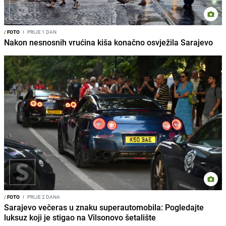
/
FOTO
I
PRIJE 1 DAN
Nakon nesnosnih vrućina kiša konačno osvježila Sarajevo
/
FOTO
I
PRIJE 2 DANA
Sarajevo večeras u znaku superautomobila: Pogledajte
luksuz koji je stigao na Vilsonovo šetalište