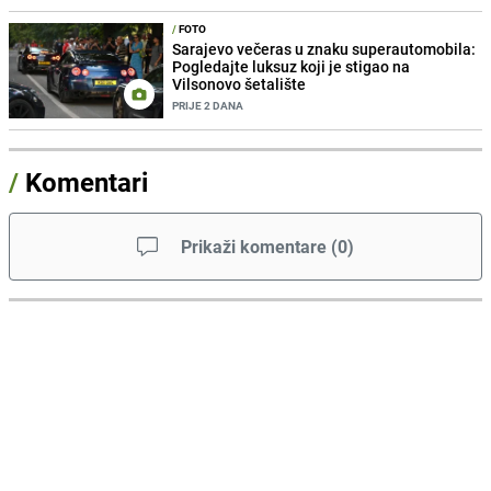
/
FOTO
Sarajevo večeras u znaku superautomobila:
Pogledajte luksuz koji je stigao na
Vilsonovo šetalište
PRIJE 2 DANA
/
Komentari
Prikaži komentare
(
0
)