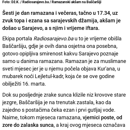
Foto: Dž.K. / Radiosarajevo.ba / Ramazanski akšam na Baščaršiji
Šesti je dan ramazana i večeras, tačno u 17.34, uz
zvuk topa i ezana sa sarajevskih džamija, akšam je
došao u Sarajevo, a s njim i vrijeme iftara.
Ekipa portala
Radiosarajevo.ba
u to je vrijeme obišla
Baščaršiju, gdje je ovih dana osjetna ona posebna,
gotovo opipljiva smirenost kakvu Sarajevo poznaje
samo u danima ramazana. Ramazan je za muslimane
sveti mjesec jer je u njemu počela objava Kur'ana, u
mubarek noći Lejletul-kadr, koja će se ove godine
obilježiti 16. marta.
Dok su posljednje zrake sunca klizile niz krovove stare
jezgre, Baščaršija je na trenutak zastala, kao da
zajedno s postačima čeka ezan i prvi gutljaj vode.
Naime, tokom mjeseca ramazana,
vjernici poste, od
zore do zalaska sunca
, a kraj ovog mjeseca označava