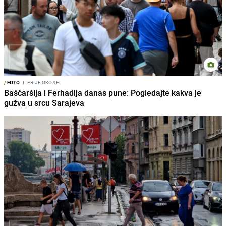
/
FOTO
I
PRIJE OKO 9H
Baščaršija i Ferhadija danas pune: Pogledajte kakva je
gužva u srcu Sarajeva