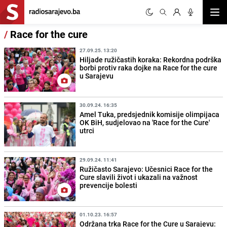
Otvor
/
Race for the cure
27.09.25. 13:20
Hiljade ružičastih koraka: Rekordna podrška
borbi protiv raka dojke na Race for the cure
u Sarajevu
30.09.24. 16:35
Amel Tuka, predsjednik komisije olimpijaca
OK BiH, sudjelovao na 'Race for the Cure'
utrci
29.09.24. 11:41
Ružičasto Sarajevo: Učesnici Race for the
Cure slavili život i ukazali na važnost
prevencije bolesti
01.10.23. 16:57
Održana trka Race for the Cure u Sarajevu: