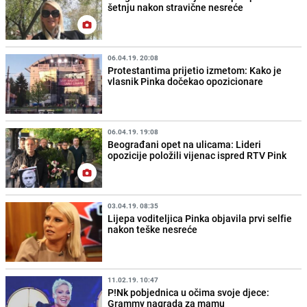
šetnju nakon stravične nesreće
06.04.19. 20:08
Protestantima prijetio izmetom: Kako je
vlasnik Pinka dočekao opozicionare
06.04.19. 19:08
Beograđani opet na ulicama: Lideri
opozicije položili vijenac ispred RTV Pink
03.04.19. 08:35
Lijepa voditeljica Pinka objavila prvi selfie
nakon teške nesreće
11.02.19. 10:47
P!Nk pobjednica u očima svoje djece:
Grammy nagrada za mamu