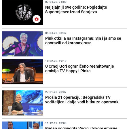
07.04.20. 21:00
Najsjajniji ove godine: Pogledajte
Supermjesec iznad Sarajeva
04.04.20. 08:42
Pink otkrila na Instagramu: Sin i ja smo se
oporavili od koronavirusa
10.02.20. 19:19
U Crnoj Gori ograničeno reemitovanje
emisija TV Happy i Pinka
27.01.20. 20:37
Prošla 21 operaciju: Beogradska TV
voditeljica i dalje vodi bitku za oporavak
11.12.19. 13:03
Rudan odgovorila Vučiću tokom emisije: