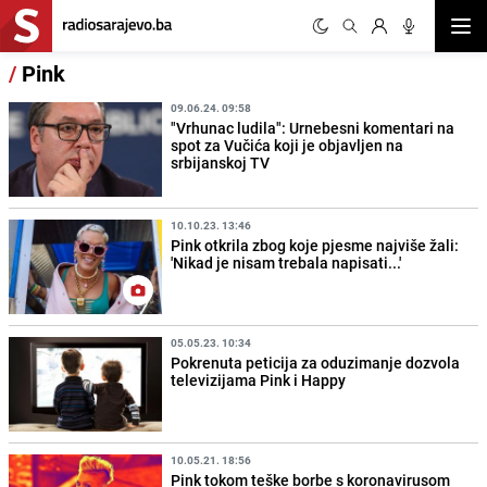
Otvor
/
Pink
09.06.24. 09:58
"Vrhunac ludila": Urnebesni komentari na
spot za Vučića koji je objavljen na
srbijanskoj TV
10.10.23. 13:46
Pink otkrila zbog koje pjesme najviše žali:
'Nikad je nisam trebala napisati...'
05.05.23. 10:34
Pokrenuta peticija za oduzimanje dozvola
televizijama Pink i Happy
10.05.21. 18:56
Pink tokom teške borbe s koronavirusom