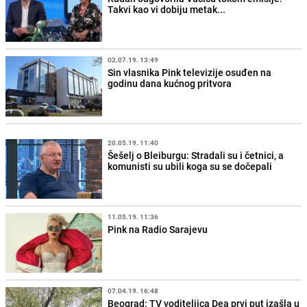
Takvi kao vi dobiju metak...
02.07.19. 13:49
Sin vlasnika Pink televizije osuđen na
godinu dana kućnog pritvora
20.05.19. 11:40
Šešelj o Bleiburgu: Stradali su i četnici, a
komunisti su ubili koga su se dočepali
11.05.19. 11:36
Pink na Radio Sarajevu
07.04.19. 16:48
Beograd: TV voditeljica Dea prvi put izašla u