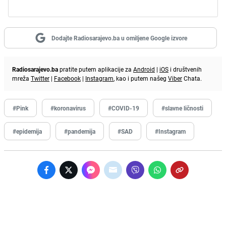
Dodajte Radiosarajevo.ba u omiljene Google izvore
Radiosarajevo.ba
pratite putem aplikacije za
Android
|
iOS
i društvenih
mreža
Twitter
|
Facebook
|
Instagram
, kao i putem našeg
Viber
Chata.
#Pink
#koronavirus
#COVID-19
#slavne ličnosti
#epidemija
#pandemija
#SAD
#Instagram