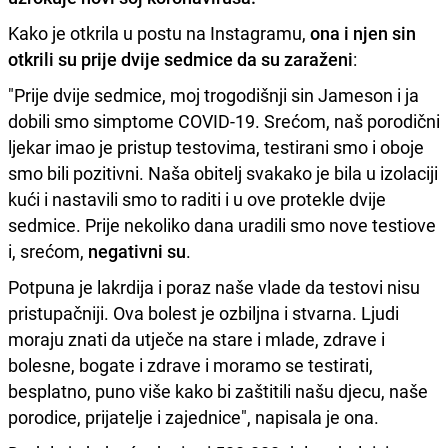
Kako je otkrila u postu na Instagramu,
ona i njen sin
otkrili su prije dvije sedmice da su zaraženi
:
"Prije dvije sedmice, moj trogodišnji sin Jameson i ja
dobili smo simptome COVID-19. Srećom, naš porodični
ljekar imao je pristup testovima, testirani smo i oboje
smo bili pozitivni. Naša obitelj svakako je bila u izolaciji
kući i nastavili smo to raditi i u ove protekle dvije
sedmice. Prije nekoliko dana uradili smo nove testiove
i, srećom,
negativni su
.
Potpuna je lakrdija i poraz naše vlade da testovi nisu
pristupačniji. Ova bolest je ozbiljna i stvarna. Ljudi
moraju znati da utječe na stare i mlade, zdrave i
bolesne, bogate i zdrave i moramo se testirati,
besplatno, puno više kako bi zaštitili našu djecu, naše
porodice, prijatelje i zajednice", napisala je ona.