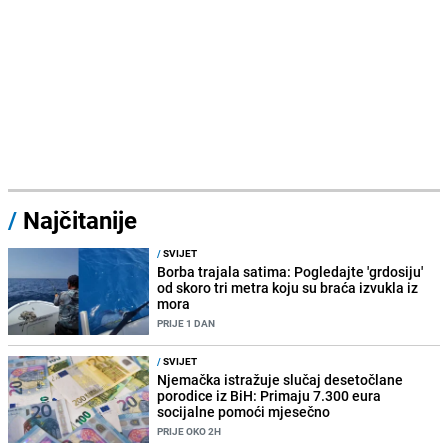
/
Najčitanije
/
SVIJET
Borba trajala satima: Pogledajte 'grdosiju'
od skoro tri metra koju su braća izvukla iz
mora
PRIJE 1 DAN
/
SVIJET
Njemačka istražuje slučaj desetočlane
porodice iz BiH: Primaju 7.300 eura
socijalne pomoći mjesečno
PRIJE OKO 2H