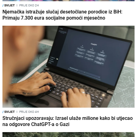
/
SVIJET
I
PRIJE OKO 2H
Njemačka istražuje slučaj desetočlane porodice iz BiH:
Primaju 7.300 eura socijalne pomoći mjesečno
/
SVIJET
I
PRIJE OKO 4H
Stručnjaci upozoravaju: Izrael ulaže milione kako bi utjecao
na odgovore ChatGPT-a o Gazi