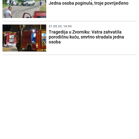
Jedna osoba poginula, troje povrijeđeno
21.05.23. 16:53
Tragedija u Zvorniku: Vatra zahvatila
porodičnu kuću, smrtno stradala jedna
osoba