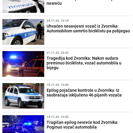
nesreću
24.11.22. 13:10
Uhvaćen nesavjesni vozač iz Zvornika:
Automobilom usmrtio biciklistu pa pobjegao
21.11.22. 23:23
Tragedija kod Zvornika: Nakon sudara
preminuo biciklista, vozač automobila u
bijegu
15.11.22. 13:00
Epilog pojačane kontrole u Zvorniku: Iz
saobraćaja isključeno 46 pijanih vozača
14.11.22. 12:02
Tragičan epilog nesreće kod Zvornika:
Poginuo vozač automobila