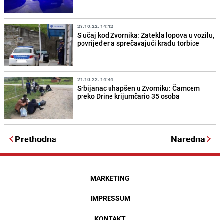
23.10.22. 14:12
Slučaj kod Zvornika: Zatekla lopova u vozilu,
povrijeđena sprečavajući krađu torbice
21.10.22. 14:44
Srbijanac uhapšen u Zvorniku: Čamcem
preko Drine krijumčario 35 osoba
Prethodna
Naredna
MARKETING
IMPRESSUM
KONTAKT