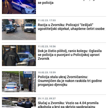
se policija
11.02.23. 17:03
Racija u Zvorniku: Policajci "češljali"
ugostiteljski objekat, uhapšene četiri osobe
11.02.23. 10:56
Dok je čistio pištolj, ranio kolegu: Oglasila
se policija o pucnjavi u Policijskoj upravi
Zvornik
10.02.23. 15:59
Policija stala ukraj Zvorničaninu:
Osumnjičen da je nakon raskida tri godine
proganjao djevojku
29.11.22. 09:37
Slučaj u Zvorniku: Vozio sa 4.04 promila
alkohola u krvi pa skrivio saobraćajnu