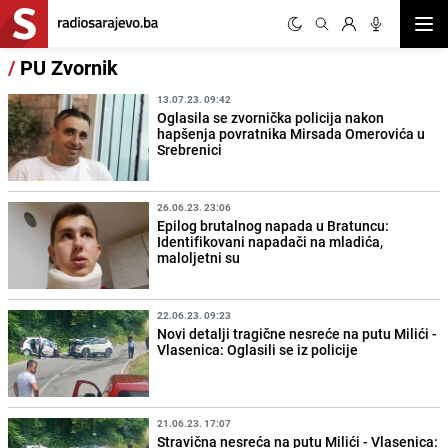
Otvor
/
PU Zvornik
13.07.23. 09:42
Oglasila se zvornička policija nakon
hapšenja povratnika Mirsada Omerovića u
Srebrenici
26.06.23. 23:06
Epilog brutalnog napada u Bratuncu:
Identifikovani napadači na mladića,
maloljetni su
22.06.23. 09:23
Novi detalji tragične nesreće na putu Milići -
Vlasenica: Oglasili se iz policije
21.06.23. 17:07
Stravična nesreća na putu Milići - Vlasenica: