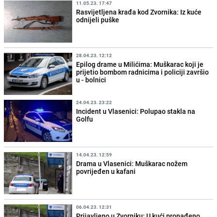
11.05.23. 17:47
Rasvijetljena krađa kod Zvornika: Iz kuće
odnijeli puške
28.04.23. 12:12
Epilog drame u Milićima: Muškarac koji je
prijetio bombom radnicima i policiji završio
u - bolnici
24.04.23. 23:22
Incident u Vlasenici: Polupao stakla na
Golfu
14.04.23. 12:59
Drama u Vlasenici: Muškarac nožem
povrijeđen u kafani
06.04.23. 12:31
Prijavljeno u Zvorniku: U kući pronađeno