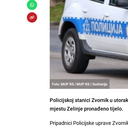
Foto: MUP RS / MUP RS / Ilustracija
Policijskoj stanici Zvornik u utorak
mjestu Zelinje pronađeno tijelo.
Pripadnici Policijske uprave Zvorni