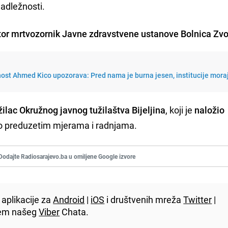
nadležnosti.
ktor mrtvozornik Javne zdravstvene ustanove Bolnica Zvo
nost Ahmed Kico upozorava: Pred nama je burna jesen, institucije mora
žilac Okružnog javnog tužilaštva Bijeljina
, koji je
naložio
a o preduzetim mjerama i radnjama.
Dodajte Radiosarajevo.ba u omiljene Google izvore
aplikacije za
Android
|
iOS
i društvenih mreža
Twitter
|
utem našeg
Viber
Chata.