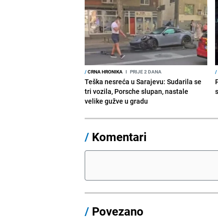
/
CRNA HRONIKA
I
PRIJE 2 DANA
/
Teška nesreća u Sarajevu: Sudarila se
tri vozila, Porsche slupan, nastale
velike gužve u gradu
/
Komentari
/
Povezano