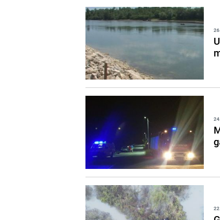
26
U
m
24
M
g
22
G