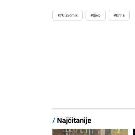
#PU Zvornik
#tijelo
#Drina
/
Najčitanije