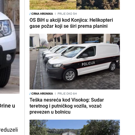
/
CRNA HRONIKA
I
PRIJE OKO 5H
OS BiH u akciji kod Konjica: Helikopteri
gase požar koji se širi prema planini
/
CRNA HRONIKA
I
PRIJE OKO 6H
Teška nesreća kod Visokog: Sudar
Drine u
teretnog i putničkog vozila, vozač
prevezen u bolnicu
reduzeli