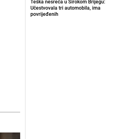
Teška nesreća u Širokom Brijegu:
Učestvovala tri automobila, ima
povrijeđenih