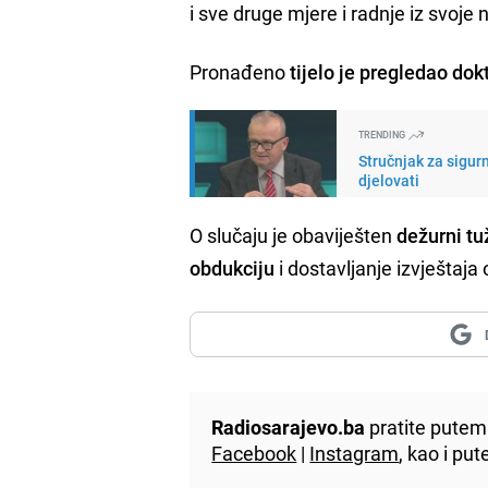
i sve druge mjere i radnje iz svoje 
Pronađeno
tijelo je pregledao do
TRENDING
Stručnjak za sigur
djelovati
O slučaju je obaviješten
dežurni tu
obdukciju
i dostavljanje izvještaj
Radiosarajevo.ba
pratite putem 
Facebook
|
Instagram
, kao i p