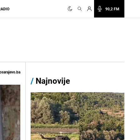
RADIO
90,2 FM
osarajevo.ba
/
Najnovije