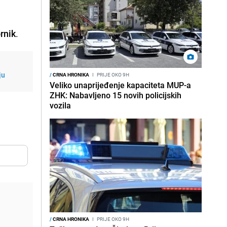
rnik
.
ju
/
CRNA HRONIKA
I
PRIJE OKO 9H
Veliko unaprijeđenje kapaciteta MUP-a
ZHK: Nabavljeno 15 novih policijskih
vozila
/
CRNA HRONIKA
I
PRIJE OKO 9H