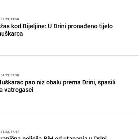
.07.23. 11:50
žas kod Bijeljine: U Drini pronađeno tijelo
uškarca
.04.23. 07:58
uškarac pao niz obalu prema Drini, spasili
a vatrogasci
.11.22. 17:47
ranična policija BiH od utapanja u Drini