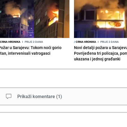
CRNA HRONIKA
I
PRIJE 2 DANA
/
CRNA HRONIKA
I
PRIJE 2 DANA
Požar u Sarajevu: Tokom noći gorio
Novi detalji požara u Sarajev
stan, intervenisali vatrogasci
Povrijeđena tri policajca, po
ukazana i jednoj građanki
Prikaži komentare
(
1
)