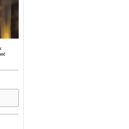
u:
moć