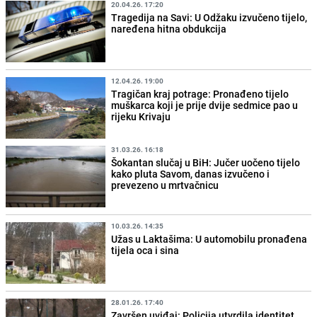
20.04.26. 17:20
Tragedija na Savi: U Odžaku izvučeno tijelo,
naređena hitna obdukcija
12.04.26. 19:00
Tragičan kraj potrage: Pronađeno tijelo
muškarca koji je prije dvije sedmice pao u
rijeku Krivaju
31.03.26. 16:18
Šokantan slučaj u BiH: Jučer uočeno tijelo
kako pluta Savom, danas izvučeno i
prevezeno u mrtvačnicu
10.03.26. 14:35
Užas u Laktašima: U automobilu pronađena
tijela oca i sina
28.01.26. 17:40
Završen uviđaj: Policija utvrdila identitet