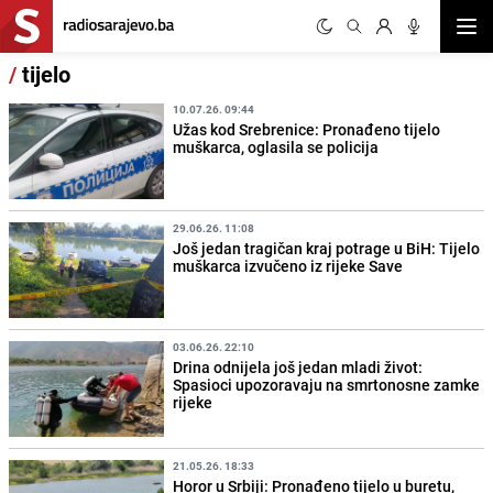
Otvor
/
tijelo
10.07.26. 09:44
Užas kod Srebrenice: Pronađeno tijelo
muškarca, oglasila se policija
29.06.26. 11:08
Još jedan tragičan kraj potrage u BiH: Tijelo
muškarca izvučeno iz rijeke Save
03.06.26. 22:10
Drina odnijela još jedan mladi život:
Spasioci upozoravaju na smrtonosne zamke
rijeke
21.05.26. 18:33
Horor u Srbiji: Pronađeno tijelo u buretu,