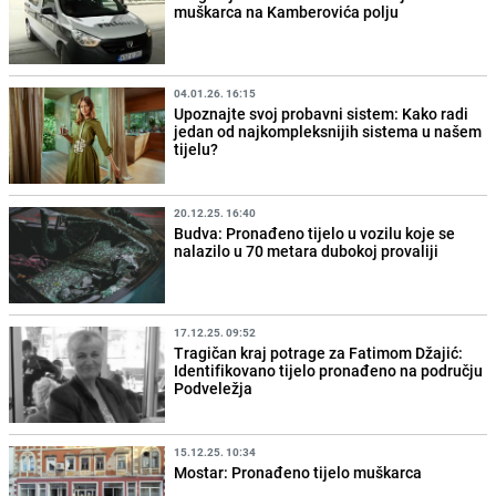
muškarca na Kamberovića polju
04.01.26. 16:15
Upoznajte svoj probavni sistem: Kako radi
jedan od najkompleksnijih sistema u našem
tijelu?
20.12.25. 16:40
Budva: Pronađeno tijelo u vozilu koje se
nalazilo u 70 metara dubokoj provaliji
17.12.25. 09:52
Tragičan kraj potrage za Fatimom Džajić:
Identifikovano tijelo pronađeno na području
Podveležja
15.12.25. 10:34
Mostar: Pronađeno tijelo muškarca