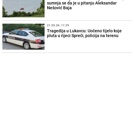
sumnja se da je u pitanju Aleksandar
Nešović Baja
21.05.26. 11:39
Tragedija u Lukavcu: Uočeno tijelo koje
pluta u rijeci Spreči, policija na terenu