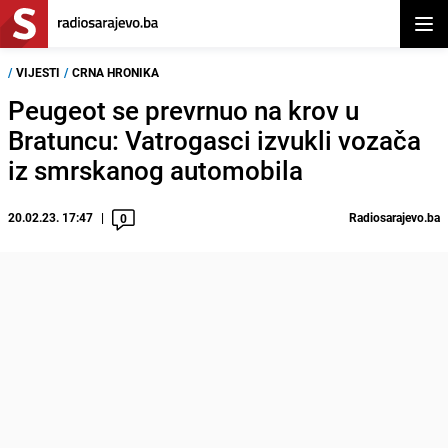
Otvor
/
VIJESTI
/
CRNA HRONIKA
Peugeot se prevrnuo na krov u
Bratuncu: Vatrogasci izvukli vozača
iz smrskanog automobila
20.02.23. 17:47
Radiosarajevo.ba
0