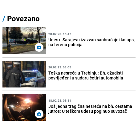
/
Povezano
20.02.23. 16:47
Udes u Sarajevu izazvao saobraćajni kolaps,
na terenu policija
20.02.23. 09:05
Teška nesreća u Trebinju: Bh. džudisti
povrijeđeni u sudaru četiri automobila
18.02.23. 09:31
Još jedna tragična nesreća na bh. cestama
jutros: U teškom udesu poginuo suvozač