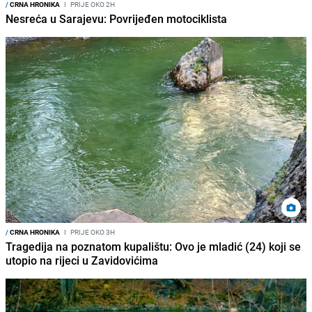
/
CRNA HRONIKA
I
PRIJE OKO 2H
Nesreća u Sarajevu: Povrijeđen motociklista
/
CRNA HRONIKA
I
PRIJE OKO 3H
Tragedija na poznatom kupalištu: Ovo je mladić (24) koji se
utopio na rijeci u Zavidovićima