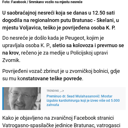
Foto: Facebook / Smrskano vozilo na mjestu nesreće
U saobraćajnoj nesreći koja se danas u 12.50 sati
dogodila na regionalnom putu Bratunac - Skelani, u
mjestu Voljavica, teško je povrijeđena osoba K. P.
Do nesreće je došlo kada je Peugeot, kojim je
upravljala osoba K. P.,
sletio sa kolovoza i prevrnuo se
na krov
, rečeno je za medije u Policijskoj upravi
Zvornik.
Povrijeđeni vozač zbrinut je u zvorničkoj bolnici, gdje
su mu ko
nstatovane teške povrede
.
TRENDING
Preminuo dr. Sead Mulahasanović: Mostar
izgubio kardiohirurga koji je izveo više od 5.000
zahvata
Kako je objavljeno na zvaničnoj Facebook stranici
Vatrogasno-spasilačke jedinice Bratunac, vatrogasci