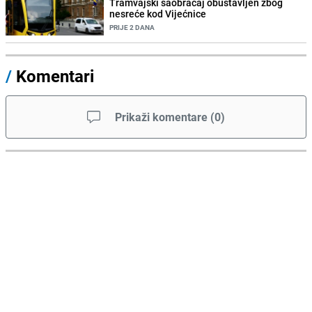
Tramvajski saobraćaj obustavljen zbog
nesreće kod Vijećnice
PRIJE 2 DANA
/
Komentari
Prikaži komentare
(
0
)