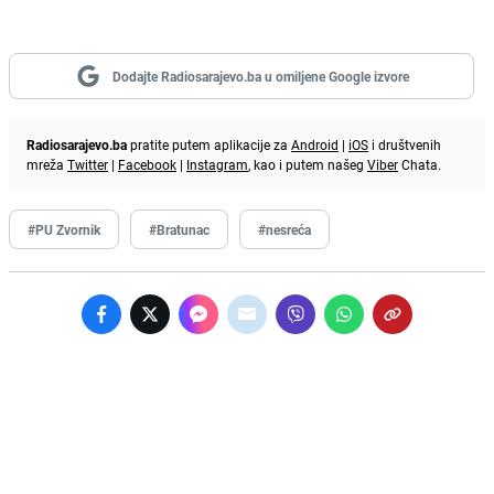
Dodajte Radiosarajevo.ba u omiljene Google izvore
Radiosarajevo.ba
pratite putem aplikacije za
Android
|
iOS
i društvenih
mreža
Twitter
|
Facebook
|
Instagram
, kao i putem našeg
Viber
Chata.
#PU Zvornik
#Bratunac
#nesreća