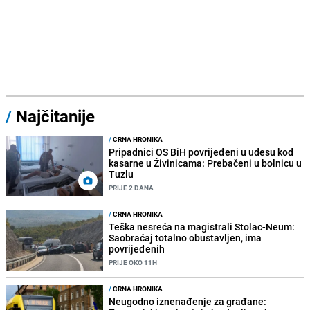
/
Najčitanije
/
CRNA HRONIKA
Pripadnici OS BiH povrijeđeni u udesu kod
kasarne u Živinicama: Prebačeni u bolnicu u
Tuzlu
PRIJE 2 DANA
/
CRNA HRONIKA
Teška nesreća na magistrali Stolac-Neum:
Saobraćaj totalno obustavljen, ima
povrijeđenih
PRIJE OKO 11H
/
CRNA HRONIKA
Neugodno iznenađenje za građane: