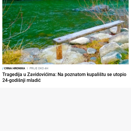
/
CRNA HRONIKA
I
PRIJE OKO 4H
Tragedija u Zavidovićima: Na poznatom kupalištu se utopio
24-godišnji mladić