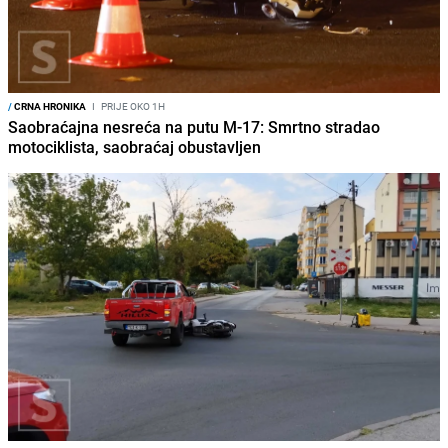
/
CRNA HRONIKA
I
PRIJE OKO 1H
Saobraćajna nesreća na putu M-17: Smrtno stradao
motociklista, saobraćaj obustavljen