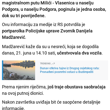
magistralnom putu Milići - Vlasenica u naselju
Podgora, u naselju Podgora, poginula je jedna osoba,
dok su tri povrijeđene.
Ovu informaciju za medije iz RS potvrdila je
portparolka Policijske uprave Zvornik Danijela
Madžarević
.
Madžarević kaže da su u nesreći, koja se dogodila
danas, 21. juna u 14.10 sati,
učestvovala dva vozila
.
TRENDING
Dunav otkriva tajne iz Drugog svjetskog rata:
Pronađeni posmrtni ostaci u Budimpešti
Prema njenim riječima,
još traje obustava saobraćaja
na ovoj putnoj dionici.
Nakon završetka uviđaja bit će saopćene detaljnije
informacije.