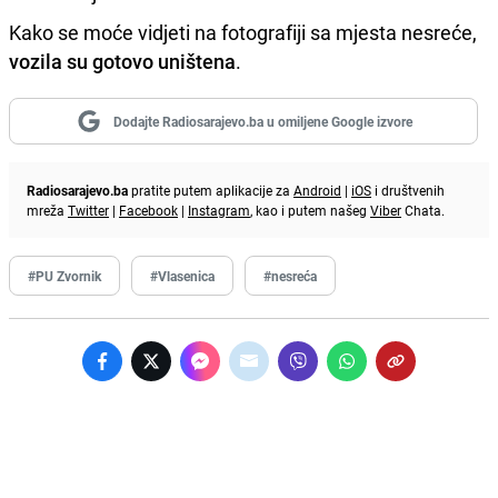
Kako se moće vidjeti na fotografiji sa mjesta nesreće,
vozila su gotovo uništena
.
Dodajte Radiosarajevo.ba u omiljene Google izvore
Radiosarajevo.ba
pratite putem aplikacije za
Android
|
iOS
i društvenih
mreža
Twitter
|
Facebook
|
Instagram
, kao i putem našeg
Viber
Chata.
#PU Zvornik
#Vlasenica
#nesreća