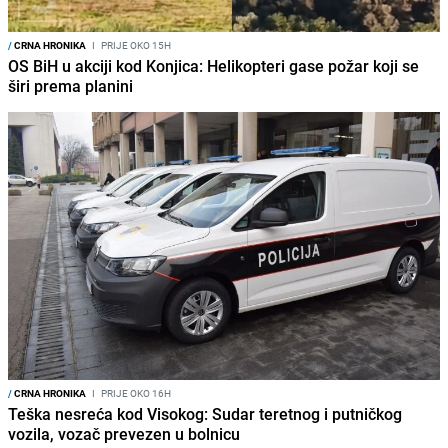
/
CRNA HRONIKA
I
PRIJE OKO 15H
OS BiH u akciji kod Konjica: Helikopteri gase požar koji se
širi prema planini
/
CRNA HRONIKA
I
PRIJE OKO 16H
Teška nesreća kod Visokog: Sudar teretnog i putničkog
vozila, vozač prevezen u bolnicu