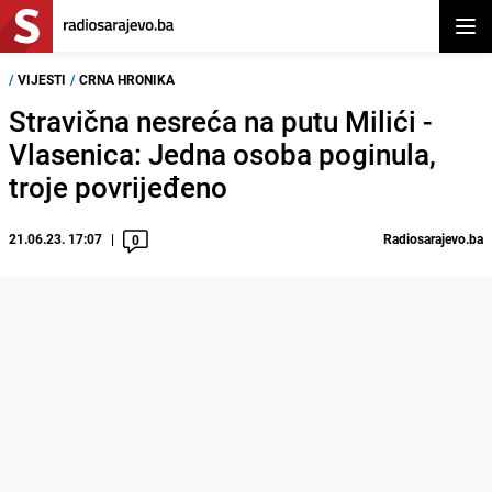
Otvor
/
VIJESTI
/
CRNA HRONIKA
Stravična nesreća na putu Milići -
Vlasenica: Jedna osoba poginula,
troje povrijeđeno
21.06.23. 17:07
Radiosarajevo.ba
0