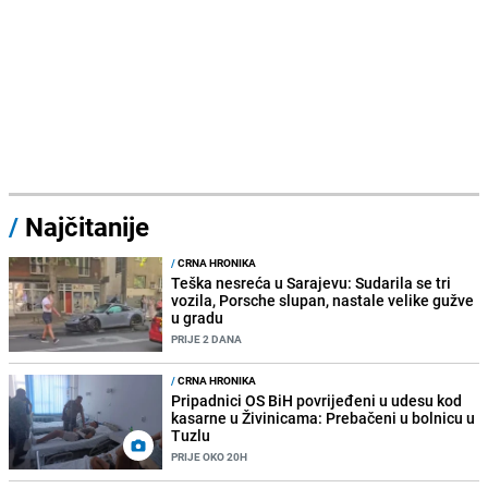
/
Najčitanije
/
CRNA HRONIKA
Teška nesreća u Sarajevu: Sudarila se tri
vozila, Porsche slupan, nastale velike gužve
u gradu
PRIJE 2 DANA
/
CRNA HRONIKA
Pripadnici OS BiH povrijeđeni u udesu kod
kasarne u Živinicama: Prebačeni u bolnicu u
Tuzlu
PRIJE OKO 20H