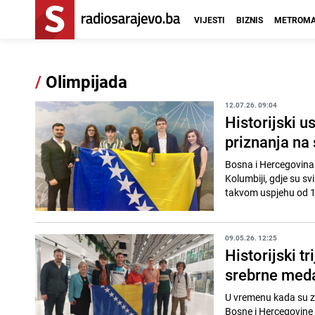
VIJESTI
BIZNIS
METROMA
/
Olimpijada
12.07.26. 09:04
Historijski u
priznanja na 
Bosna i Hercegovina o
Kolumbiji, gdje su sv
takvom uspjehu od 19
09.05.26. 12:25
Historijski tr
srebrne meda
U vremenu kada su zna
Bosne i Hercegovine 