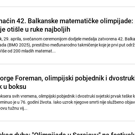
aćin 42. Balkanske matematičke olimpijade:
e otišle u ruke najboljih
ak, 29. aprila, svečanom ceremonijom dodjele medalja zatvorena 42. Balk
ada (BMO 2025), prestižno međunarodno takmičenje koje je prvi put odr
 Više od 200 mladih matemat...
rge Foreman, olimpijski pobjednik i dvostruk
k u boksu
sera svih vremena, olimpijski pobjednik i dvostruki svjetski prvak teške k
inuo je u 76. godini života. Iako uzrok njegove smrti nije službeno objavl
ovu tužnu vij...
skog duha: "Olimpijada u Sarajevu" na festival