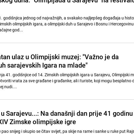
1. godišnjica jednog od najvažnijih, a svakako najljepšeg događaja u histo
mskih olimpijskih igara, a olimpijski duh u Sarajevo i Bosnu i Hercegovin
ačajne god...
tan ulaz u Olimpijski muzej: "Važno je da
h sarajevskih Igara na mlade"
 41. godišnjice od 14. Zimskih olimpijskih igara u Sarajevu, Olimpijski m
tvoriti vrata za sve građane i građanke, ali i turiste, koji mogu besplatno 
j nudi....
o u Sarajevu...: Na današnji dan prije 41 godinu
XIV Zimske olimpijske igre
pao snijeg i skupio se čitav svijet, pa skije na rame i sanke u ruke put Raj