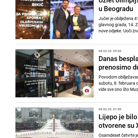
u Beogradu
Jučer je obilježena 4
glavnog grada, 14. Zi
nove odjeke. Uoči zn
08.02.25. 09:00
Danas bespla
prenosimo du
Povodom obilježavanja
subotu, 8. februara o
vide sve ono što Muze
08.02.25. 07:00
Lijepo je bil
otvorene su 
Osamdeset četvrte je 