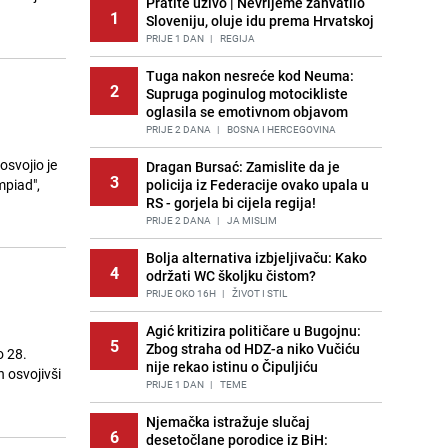
Pratite uživo | Nevrijeme zahvatilo
1
Sloveniju, oluje idu prema Hrvatskoj
PRIJE 1 DAN
|
REGIJA
Tuga nakon nesreće kod Neuma:
2
Supruga poginulog motocikliste
oglasila se emotivnom objavom
PRIJE 2 DANA
|
BOSNA I HERCEGOVINA
osvojio je
Dragan Bursać: Zamislite da je
3
piad",
policija iz Federacije ovako upala u
RS - gorjela bi cijela regija!
PRIJE 2 DANA
|
JA MISLIM
Bolja alternativa izbjeljivaču: Kako
4
održati WC školjku čistom?
PRIJE OKO 16H
|
ŽIVOT I STIL
Agić kritizira političare u Bugojnu:
5
Zbog straha od HDZ-a niko Vučiću
o 28.
nije rekao istinu o Čipuljiću
 osvojivši
PRIJE 1 DAN
|
TEME
Njemačka istražuje slučaj
6
desetočlane porodice iz BiH: