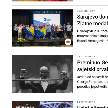
30.04.25. 11:07
Sarajevo dom
Zlatne medalj
U Sarajevu je u utor
matematička olimpij
Bosni i Hercegovini.
22.03.25. 09:33
Preminuo Geo
svjetski prva
Jedan od najvećih bok
George Foreman, prem
porodica je potvrdila 
09.02.25. 09:11
Uzlet olimpij