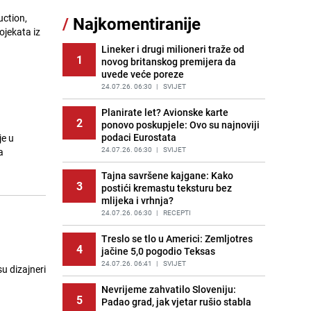
11
čokolade i kokosa bez pečenja,
uction,
/
Najkomentiranije
jednostavan desert bez imalo muke
ojekata iz
PRIJE 2 DANA
|
RECEPTI
Lineker i drugi milioneri traže od
1
novog britanskog premijera da
Pojavili su vam se mravi u kući? Bez
12
uvede veće poreze
brige, ovo su najbolji načini da ih se
riješite
24.07.26. 06:30
|
SVIJET
PRIJE 2 DANA
|
ŽIVOT I STIL
Planirate let? Avionske karte
2
ponovo poskupjele: Ovo su najnoviji
Tajna savršenog makedonskog
13
podaci Eurostata
e u
ajvara: Stari recept za kremast i
bogat okus
24.07.26. 06:30
|
SVIJET
a
PRIJE 1 DAN
|
RECEPTI
Tajna savršene kajgane: Kako
3
postići kremastu teksturu bez
Kako izgleda travnjak stadiona
14
mlijeka i vrhnja?
Koševo nakon tri koncerta Dine
Merlina
24.07.26. 06:30
|
RECEPTI
PRIJE 2 DANA
|
FOTO
Treslo se tlo u Americi: Zemljotres
4
jačine 5,0 pogodio Teksas
Ogromna potrošnja vode u dijelu
15
BiH: Inspektori krenuli u kontrole,
24.07.26. 06:41
|
SVIJET
u dizajneri
slijede kazne
Nevrijeme zahvatilo Sloveniju:
PRIJE 2 DANA
|
BOSNA I HERCEGOVINA
5
Padao grad, jak vjetar rušio stabla