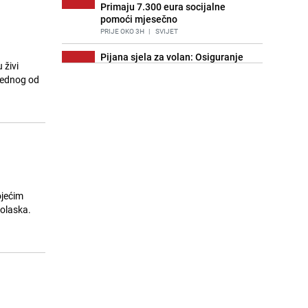
Primaju 7.300 eura socijalne
pomoći mjesečno
PRIJE OKO 3H
|
SVIJET
Pijana sjela za volan: Osiguranje
 živi
7
odbilo isplatu štete na vozilu koje je
 jednog od
slupala Anja Ljubojević
PRIJE 2 DANA
|
BOSNA I HERCEGOVINA
Znate li šta Dino Merlin pojede prije
8
izlaska na scenu? Njegov ritual
iznenadio mnoge
PRIJE 1 DAN
|
SHOWBIZ
Akcija na Dobrinji: Specijalci MUP-a
9
KS opkolili zgradu
ojećim
PRIJE 2 DANA
|
LOKALNE TEME
dolaska.
Nastavak provokacija: MUP RS
10
oduzeo zastavu s ljiljanima i
sankcionisao vozača iz Bosanskog
Novog
PRIJE 1 DAN
|
BOSNA I HERCEGOVINA
Kao iz slastičarne: Rolada od