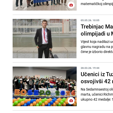
matematičkoj olimpij
05.05.26. 10:05
Trebinjac Ma
olimpijadi u
Vijest koja nadilazi 
glavnu nagradu na 
čime je izborio direk
28.03.26. 19:44
Učenici iz Tu
osvojivši 42
Na Sedamnaestoj oli
marta, učenici Richm
ukupno 42 medalje: 14