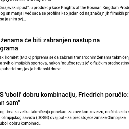
arajevski spust“, u produkciji kuće Knights of the Bosnian Kingdom Prod
nog snimanja i već sada se profilira kao jedan od najznačajnijih filmskih pr
a jasnim svj...
ženama će biti zabranjen nastup na
igrama
ski komitet (MOK) priprema se da zabrani transrodnim ženama takmičenj
 svih olimpijskih sportova, nakon "naučne revizije" o fizičkim prednostim
ubertetom, javlja britanski dnevn...
 'uboli' dobru kombinaciju, Friedrich poručio:
an sam"
og tima za velika takmičenja ponekad izazove kontroverzu, no čini se da s
olimpijskog saveza (DOSB) ovaj put - za predstojeće zimske Olimpijske i
 uboli dobru kombinaci...