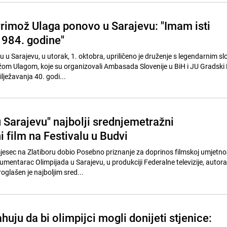
rimož Ulaga ponovo u Sarajevu: "Imam isti
1984. godine"
 u Sarajevu, u utorak, 1. oktobra, upriličeno je druženje s legendarnim s
om Ulagom, koje su organizovali Ambasada Slovenije u BiH i JU Gradski 
lježavanja 40. godi...
 Sarajevu" najbolji srednjemetražni
 film na Festivalu u Budvi
mjesec na Zlatiboru dobio Posebno priznanje za doprinos filmskoj umjetnos
dokumentarac Olimpijada u Sarajevu, u produkciji Federalne televizije, autora
glašen je najboljim sred...
huju da bi olimpijci mogli donijeti stjenice: