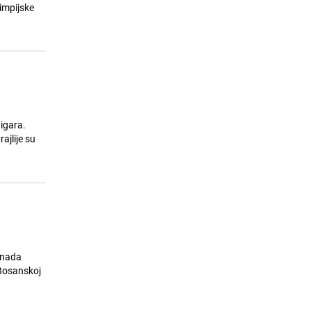
ostati bez vode
limpijske
24.07.26. 08:11
|
LOKALNE TEME
 igara.
ajlije su
enada
 Bosanskoj