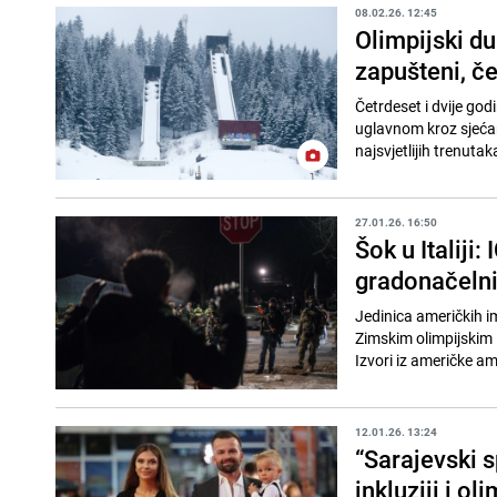
08.02.26. 12:45
Olimpijski du
zapušteni, č
Četrdeset i dvije god
uglavnom kroz sjećan
najsvjetlijih trenutaka
27.01.26. 16:50
Šok u Italiji:
gradonačelni
Jedinica američkih i
Zimskim olimpijskim i
Izvori iz američke am
12.01.26. 13:24
“Sarajevski s
inkluziji i o