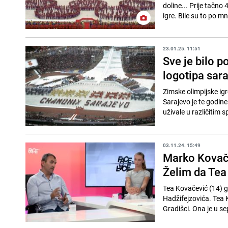
doline... Prije tačno
igre. Bile su to po m
23.01.25. 11:51
Sve je bilo p
logotipa sar
Zimske olimpijske igr
Sarajevo je te godine 
uživale u različitim sp
03.11.24. 15:49
Marko Kovače
Želim da Tea 
Tea Kovačević (14) 
Hadžifejzovića. Tea K
Gradišci. Ona je u s