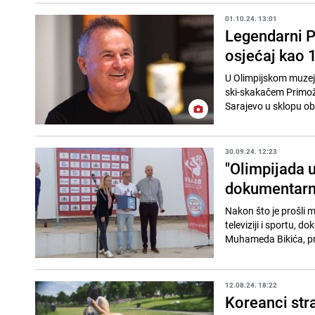
01.10.24. 13:01
Legendarni P
osjećaj kao 
U Olimpijskom muzeju
ski-skakačem Primož
Sarajevo u sklopu obi
30.09.24. 12:23
"Olimpijada u
dokumentarni
Nakon što je prošli 
televiziji i sportu, 
Muhameda Bikića, pro
12.08.24. 18:22
Koreanci stra