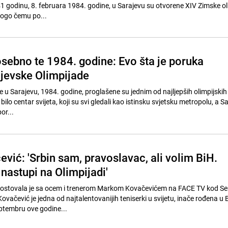
 41 godinu, 8. februara 1984. godine, u Sarajevu su otvorene XIV Zimske o
nogo čemu po...
osebno te 1984. godine: Evo šta je poruka
ajevske Olimpijade
e u Sarajevu, 1984. godine, proglašene su jednim od najljepših olimpijskih
bilo centar svijeta, koji su svi gledali kao istinsku svjetsku metropolu, a Sar
or...
vić: 'Srbin sam, pravoslavac, ali volim BiH.
nastupi na Olimpijadi'
gostovala je sa ocem i trenerom Markom Kovačevićem na FACE TV kod S
ovačević je jedna od najtalentovanijih teniserki u svijetu, inače rođena u
eptembru ove godine...