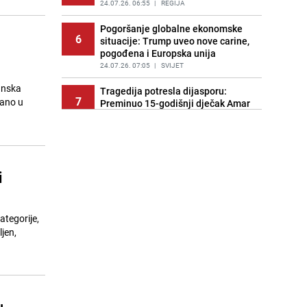
24.07.26. 06:55
|
REGIJA
Pogoršanje globalne ekonomske
6
situacije: Trump uveo nove carine,
pogođena i Europska unija
24.07.26. 07:05
|
SVIJET
anska
Tragedija potresla dijasporu:
7
žano u
Preminuo 15-godišnji dječak Amar
Ahmatović
24.07.26. 07:16
|
REGIJA
Incident na plaži u Hrvatskoj:
8
"Koncesionari" napali oca s dvoje
i
male djece zbog ležaljki?
24.07.26. 07:20
|
REGIJA
Turizam u haosu: Dubai nudi skoro
ategorije,
9
1.400 KM onima koji dovedu gosta
jen,
iz inostranstva
24.07.26. 07:32
|
SVIJET
Transfer još nije riješen: Dominik
10
Livaković se vraća u Hrvatsku na
terapije
u