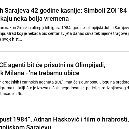
h Sarajeva 42 godine kasnije: Simboli ZOI ’84
ekaju neka bolja vremena
ine nakon Zimskih olimpijskih igara 1984. godine, olimpijski duh u Sarajevu
ja. Grad koji je nekada bio centar svijeta danas čuva tek nijeme tragove
 svoje hist...
 ICE agenti bit će prisutni na Olimpijadi,
k Milana - 'ne trebamo ubice'
migracijskih i carinskih agenata (ICE) imat će sigurnosnu ulogu na predst
grama u Italiji, što je izazvalo šok, negodovanje i peticije protiv njihovog 
basade u Ri...
pust 1984”, Adnan Hasković i film o hrabrosti,
limpijskom Sarajevu