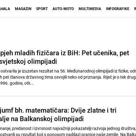
HALA
MAGAZIN
SPORT
AUTO-MOTO
MULTIMEDIA
INFOGRAFIKE
spjeh mladih fizičara iz BiH: Pet učenika, pet
svjetskoj olimpijadi
stvarila je izuzetan rezultat na 56. Međunarodnoj olimpijadi iz fizike, od
ih pet članova državnog tima osvojili neko od priznanja. Riječ je o tek dr
96. godine, otk...
ijumf bh. matematičara: Dvije zlatne i tri
lje na Balkanskoj olimpijadi
nje, predanost i izvrsnost najvažniji pokazatelji razvoja jednog društva, 
ostvarili su rezultat koji s ponosom nadilazi granice naše zemlje. Na Balk