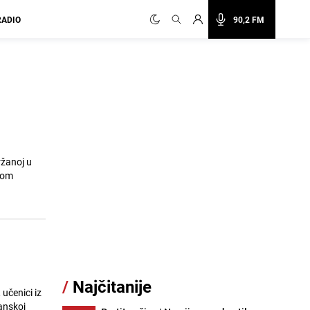
RADIO
90,2 FM
ržanoj u
ugom
/
Najčitanije
učenici iz
anskoj