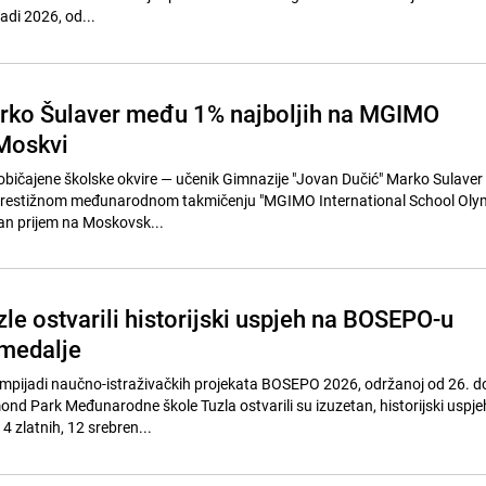
adi 2026, od...
rko Šulaver među 1% najboljih na MGIMO
 Moskvi
uobičajene školske okvire — učenik Gimnazije "Jovan Dučić" Marko Sulaver 
prestižnom međunarodnom takmičenju "MGIMO International School Olym
tan prijem na Moskovsk...
zle ostvarili historijski uspjeh na BOSEPO-u
 medalje
mpijadi naučno-istraživačkih projekata BOSEPO 2026, održanoj od 26. d
ond Park Međunarodne škole Tuzla ostvarili su izuzetan, historijski uspjeh
 zlatnih, 12 srebren...