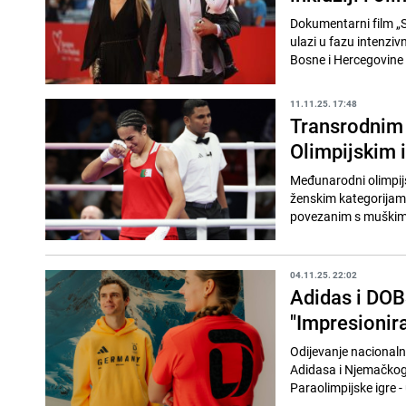
Dokumentarni film „S
ulazi u fazu intenziv
Bosne i Hercegovine s
11.11.25. 17:48
Transrodnim 
Olimpijskim 
Međunarodni olimpij
ženskim kategorijama
povezanim s muškim p
04.11.25. 22:02
Adidas i DOBS
"Impresionir
Odijevanje nacionaln
Adidasa i Njemačkog 
Paraolimpijske igre -