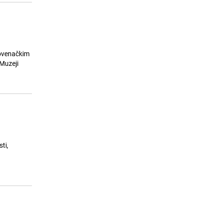
lovenačkim
Muzeji
ti,