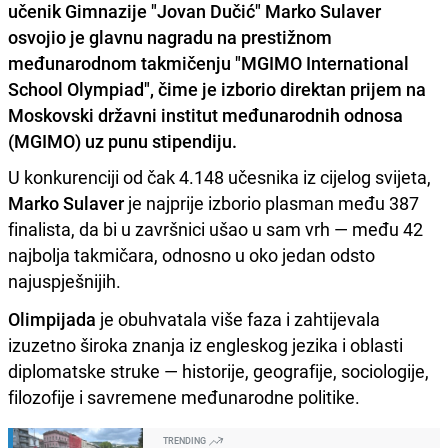
učenik Gimnazije "Jovan Dučić" Marko Sulaver
osvojio je glavnu nagradu na prestižnom
međunarodnom takmičenju "MGIMO International
School Olympiad", čime je izborio direktan prijem na
Moskovski državni institut međunarodnih odnosa
(MGIMO) uz punu stipendiju.
U konkurenciji od čak 4.148 učesnika iz cijelog svijeta,
Marko Sulaver
je najprije izborio plasman među 387
finalista, da bi u završnici ušao u sam vrh — među 42
najbolja takmičara, odnosno u oko jedan odsto
najuspješnijih.
Olimpijada
je obuhvatala više faza i zahtijevala
izuzetno široka znanja iz engleskog jezika i oblasti
diplomatske struke — historije, geografije, sociologije,
filozofije i savremene međunarodne politike.
TRENDING