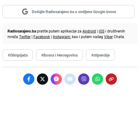
Dodajte Radiosarajevo.ba u omiljene Google izvore
Radiosarajevo.ba
pratite putem aplikacije za
Android
|
iOS
i društvenih
mreža
Twitter
|
Facebook
|
Instagram
, kao i putem našeg
Viber
Chata.
#Olimpijada
#Bosna i Hercegovina
#stipendije