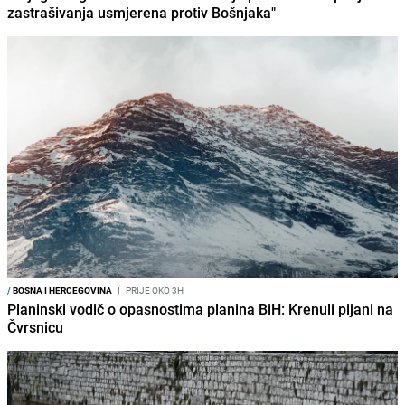
zastrašivanja usmjerena protiv Bošnjaka"
/
BOSNA I HERCEGOVINA
I
PRIJE OKO 3H
Planinski vodič o opasnostima planina BiH: Krenuli pijani na
Čvrsnicu