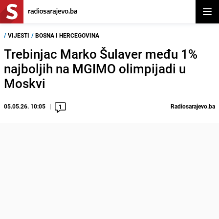
Otvor
/
VIJESTI
/
BOSNA I HERCEGOVINA
Trebinjac Marko Šulaver među 1%
najboljih na MGIMO olimpijadi u
Moskvi
05.05.26. 10:05
Radiosarajevo.ba
1