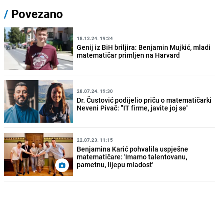
/
Povezano
18.12.24. 19:24
Genij iz BiH briljira: Benjamin Mujkić, mladi
matematičar primljen na Harvard
28.07.24. 19:30
Dr. Čustović podijelio priču o matematičarki
Neveni Pivač: "IT firme, javite joj se"
22.07.23. 11:15
Benjamina Karić pohvalila uspješne
matematičare: 'Imamo talentovanu,
pametnu, lijepu mladost'