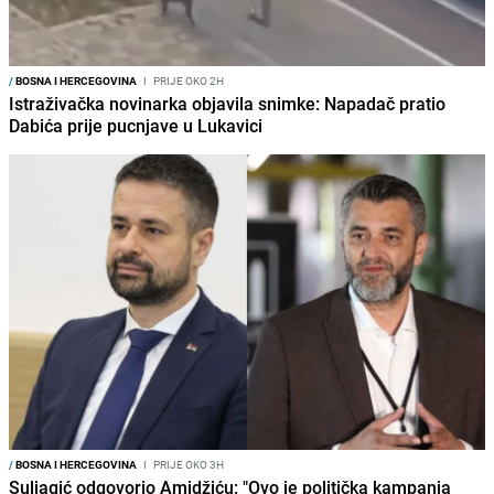
/
BOSNA I HERCEGOVINA
I
PRIJE OKO 2H
Istraživačka novinarka objavila snimke: Napadač pratio
Dabića prije pucnjave u Lukavici
/
BOSNA I HERCEGOVINA
I
PRIJE OKO 3H
Suljagić odgovorio Amidžiću: "Ovo je politička kampanja