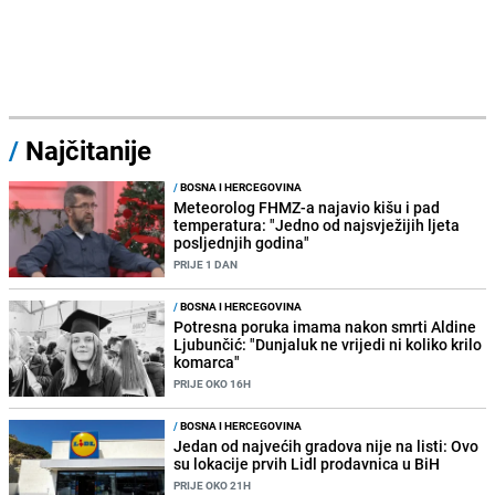
/
Najčitanije
/
BOSNA I HERCEGOVINA
Meteorolog FHMZ-a najavio kišu i pad
temperatura: "Jedno od najsvježijih ljeta
posljednjih godina"
PRIJE 1 DAN
/
BOSNA I HERCEGOVINA
Potresna poruka imama nakon smrti Aldine
Ljubunčić: "Dunjaluk ne vrijedi ni koliko krilo
komarca"
PRIJE OKO 16H
/
BOSNA I HERCEGOVINA
Jedan od najvećih gradova nije na listi: Ovo
su lokacije prvih Lidl prodavnica u BiH
PRIJE OKO 21H