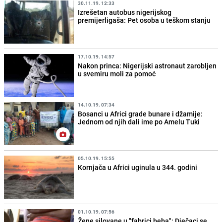
30.11.19. 12:33
Izrešetan autobus nigerijskog
premijerligaša: Pet osoba u teškom stanju
17.10.19. 14:57
Nakon princa: Nigerijski astronaut zarobljen
u svemiru moli za pomoć
14.10.19. 07:34
Bosanci u Africi grade bunare i džamije:
Jednom od njih dali ime po Amelu Tuki
05.10.19. 15:55
Kornjača u Africi uginula u 344. godini
01.10.19. 07:56
Žene silovane u "fabrici beba": Dječaci se