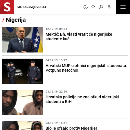
Otvor
/
Nigerija
12.12.19. 09:34
Mektić: Bh. vlasti vratit će nigerijske
studente kući
04.12.19. 13:27
Hrvatski MUP o otmici nigerijskih studenata:
Potpuno netočno!
03.12.19. 22:50
Hrvatska policija ne zna otkud nigerijski
studenti u BiH
03.12.19. 18:51
Bio je ofsajd protiv Nigerije!