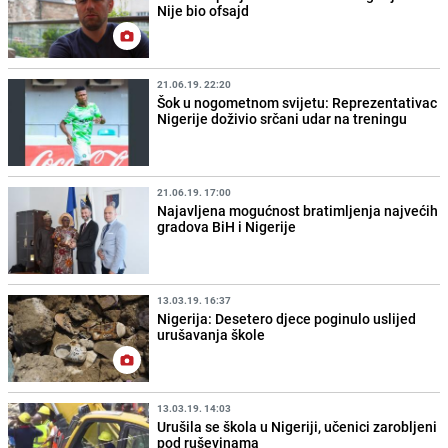
Nije bio ofsajd
21.06.19. 22:20
Šok u nogometnom svijetu: Reprezentativac
Nigerije doživio srčani udar na treningu
21.06.19. 17:00
Najavljena mogućnost bratimljenja najvećih
gradova BiH i Nigerije
13.03.19. 16:37
Nigerija: Desetero djece poginulo uslijed
urušavanja škole
13.03.19. 14:03
Urušila se škola u Nigeriji, učenici zarobljeni
pod ruševinama