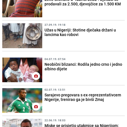
prodavali za 2.500, djevojčice za 1.500 KM
27.09.19. 19:18
Užas u Nigeriji: Stotine dječaka držani u
lancima kao robovi
04.07.19. 07:54
Neobični blizanci: Rodila jedno crno i jedno
albino dijete
02.07.19. 13:51
Sarajevo pregovara s ex-reprezentativcem
Nigerije, trenirao ga je bivši Zmaj
22.06.19. 18:03
Miske se prisjetio utakmice sa Nigerijom: