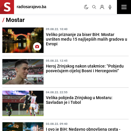
Otvor
/
Mostar
09.08.22. 10:40
Veliko priznanje za biser BiH: Mostar
uvršten među 15 najljepših malih gradova u
Evropi
05.08.22. 12:45
Heroj Zrinjskog nakon utakmice: "Pobjedu
posvećujem cijeloj Bosni i Hercegovini"
04.08.22. 22:55
Velika pobjeda Zrinjskog u Mostaru:
Savladan je i Tobol
03.08.22. 09:40
I ovo je BiH: Nedavno obnovljena cesta -