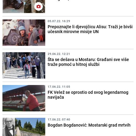
05.07.22. 16:29
Prepoznajte li djevojčicu Alisu: Traži je bivši
učesnik mirovne misije UN
29.06.22. 12:21
Šta se dešava u Mostaru: Građani sve više
traže pomoć u hitnoj službi
17.06.22. 11:05
FK Velež se oprostio od svog legendarnog
navijača
17.06.22. 07:40
Bogdan Bogdanović: Mostarski grad mrtvih