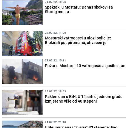
31.07.22. 10:05
Spektakl u Mostaru: Danas skokovi sa
Starog mosta
29.07.22. 11:00
Mostarski vatrogasci u ulozi policije:
Blokirali put piromanu, uhvaćen je
27.07.22. 15:31
Požar u Mostaru: 13 vatrogasaca gasilo stan
23.07.22. 18:59
Paklen dan u BiH: U 14 sati u jednom gradu
izmjereno više od 40 stepeni
21.07.22. 21:10
U Neumu danas "svega" 32 stepena: Evo