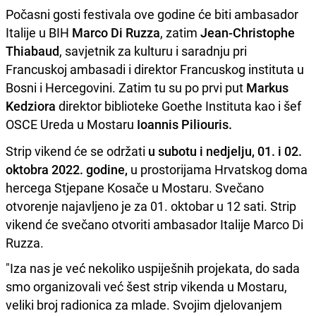
Počasni gosti festivala ove godine će biti ambasador
Italije u BIH
Marco Di Ruzza
, zatim
Jean-Christophe
Thiabaud
, savjetnik za kulturu i saradnju pri
Francuskoj ambasadi i direktor Francuskog instituta u
Bosni i Hercegovini. Zatim tu su po prvi put
Markus
Kedziora
direktor biblioteke Goethe Instituta kao i šef
OSCE Ureda u Mostaru
Ioannis Piliouris.
Strip vikend će se održati
u subotu i nedjelju, 01. i 02.
oktobra 2022. godine,
u prostorijama Hrvatskog doma
hercega Stjepane Kosače u Mostaru. Svečano
otvorenje najavljeno je za 01. oktobar u 12 sati. Strip
vikend će svečano otvoriti ambasador Italije Marco Di
Ruzza.
"Iza nas je već nekoliko uspiješnih projekata, do sada
smo organizovali već šest strip vikenda u Mostaru,
veliki broj radionica za mlade. Svojim djelovanjem