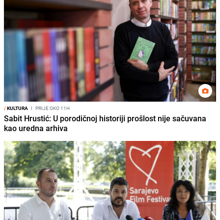
/
KULTURA
I
PRIJE OKO 11H
Sabit Hrustić: U porodičnoj historiji prošlost nije sačuvana
kao uredna arhiva