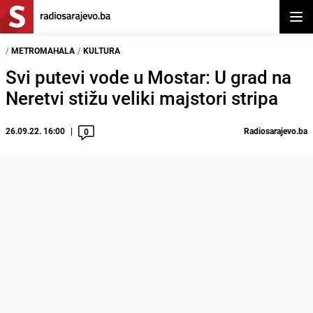
Otvor
/
METROMAHALA
/
KULTURA
Svi putevi vode u Mostar: U grad na
Neretvi stižu veliki majstori stripa
26.09.22. 16:00
Radiosarajevo.ba
0