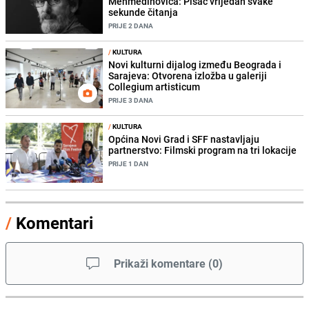
Mehmedinovića: Pisac vrijedan svake
sekunde čitanja
PRIJE 2 DANA
/
KULTURA
Novi kulturni dijalog između Beograda i
Sarajeva: Otvorena izložba u galeriji
Collegium artisticum
PRIJE 3 DANA
/
KULTURA
Općina Novi Grad i SFF nastavljaju
partnerstvo: Filmski program na tri lokacije
PRIJE 1 DAN
/
Komentari
Prikaži komentare
(
0
)