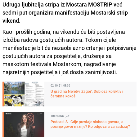
Udruga ljubitelja stripa iz Mostara MOSTRIP već
sedmi put organizira manifestaciju Mostarski strip
vikend.
Kao i prošlih godina, na vikendu će biti postavljena
izložba radova gostujućih autora. Tokom cijele
manifestacije bit će nezaobilazno crtanje i potpisivanje
gostujućih autora za posjetitelje, druženje sa
maskotom festivala Mostarkom, nagrađivanje
najsretnijih posjetitelja i još dosta zanimljivosti.
02.10.21. 09:36
U grad na Neretvi 'Zagor', Dubioza kolektiv i
čarobna kokoš
TRENDING
Podcast S | Gdje prestaje sloboda govora, a
počinje govor mržnje? Ko odgovara za sadržaj?