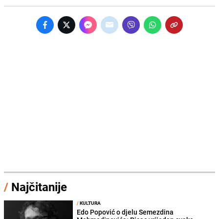
/
Najčitanije
/
KULTURA
Edo Popović o djelu Semezdina