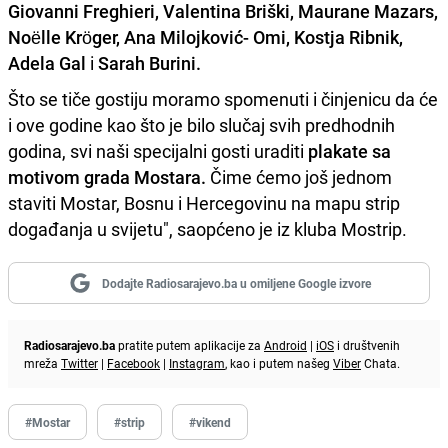
Giovanni Freghieri, Valentina Briški, Maurane Mazars,
Noëlle Kröger, Ana Milojković- Omi, Kostja Ribnik,
Adela Gal
i
Sarah Burini.
Što se tiče gostiju moramo spomenuti i činjenicu da će
i ove godine kao što je bilo slučaj svih predhodnih
godina, svi naši specijalni gosti uraditi
plakate sa
motivom grada Mostara.
Čime ćemo još jednom
staviti Mostar, Bosnu i Hercegovinu na mapu strip
događanja u svijetu", saopćeno je iz kluba Mostrip.
Dodajte Radiosarajevo.ba u omiljene Google izvore
Radiosarajevo.ba
pratite putem aplikacije za
Android
|
iOS
i društvenih
mreža
Twitter
|
Facebook
|
Instagram
, kao i putem našeg
Viber
Chata.
#Mostar
#strip
#vikend