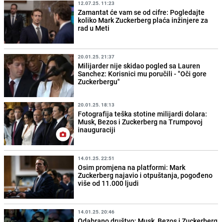
12.07.25. 11:23
Zamantat će vam se od cifre: Pogledajte
koliko Mark Zuckerberg plaća inžinjere za
rad u Meti
20.01.25. 21:37
Milijarder nije skidao pogled sa Lauren
Sanchez: Korisnici mu poručili - "Oči gore
Zuckerbergu"
20.01.25. 18:13
Fotografija teška stotine milijardi dolara:
Musk, Bezos i Zuckerberg na Trumpovoj
inauguraciji
14.01.25. 22:51
Osim promjena na platformi: Mark
Zuckerberg najavio i otpuštanja, pogođeno
više od 11.000 ljudi
14.01.25. 20:46
Odabrano društvo: Musk, Bezos i Zuckerberg