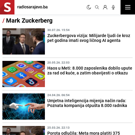
Otvor
/
Mark Zuckerberg
30.07.26. 15:54
Zuckerbergova vizija: Milijarde ljudi će kroz
pet godina imati svog ličnog AI agenta
20.05.26. 22:03
Haos u Meti: 8.000 zaposlenika dobilo upute
za rad od kuće, a zatim obavijesti o otkazu
24.04.26. 06:54
Umjetna inteligencija mijenja način rada:
Poznata kompanija otpušta 8.000 radnika
25.03.26. 22:13
Porota odlučila: Meta mora platiti 375