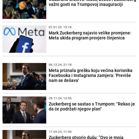
važni gosti na Trumpovoj inauguraciji
07.01.25. 15:18
Mark Zuckerberg najavio velike promjene:
Meta ukida program provjere činjenica
06.12.24. 21:18
Meta priznala grešku koju većina korisnika
Facebooka i Instagrama zamjera: 'Previše
nam se dešava'
28.11.24. 12:56
Zuckerberg se sastao s Trumpom: "Rekao je
da će podržati njegov plan"
17.09.24. 11:40
Zuckerberg otvorio dušu: "Ovo je moja