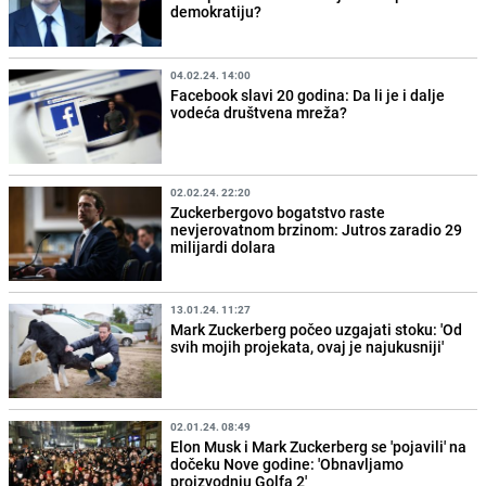
demokratiju?
04.02.24. 14:00
Facebook slavi 20 godina: Da li je i dalje
vodeća društvena mreža?
02.02.24. 22:20
Zuckerbergovo bogatstvo raste
nevjerovatnom brzinom: Jutros zaradio 29
milijardi dolara
13.01.24. 11:27
Mark Zuckerberg počeo uzgajati stoku: 'Od
svih mojih projekata, ovaj je najukusniji'
02.01.24. 08:49
Elon Musk i Mark Zuckerberg se 'pojavili' na
dočeku Nove godine: 'Obnavljamo
proizvodnju Golfa 2'