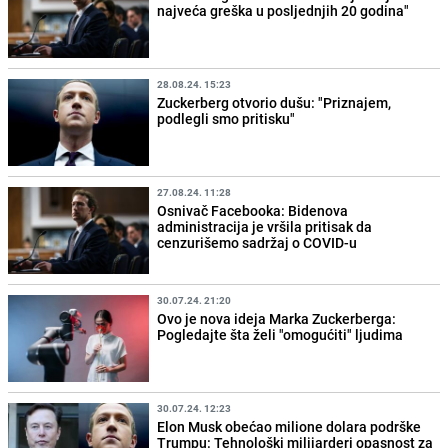
najveća greška u posljednjih 20 godina"
28.08.24. 15:23
Zuckerberg otvorio dušu: "Priznajem,
podlegli smo pritisku"
27.08.24. 11:28
Osnivač Facebooka: Bidenova
administracija je vršila pritisak da
cenzurišemo sadržaj o COVID-u
30.07.24. 21:20
Ovo je nova ideja Marka Zuckerberga:
Pogledajte šta želi "omogućiti" ljudima
30.07.24. 12:23
Elon Musk obećao milione dolara podrške
Trumpu: Tehnološki milijarderi opasnost za