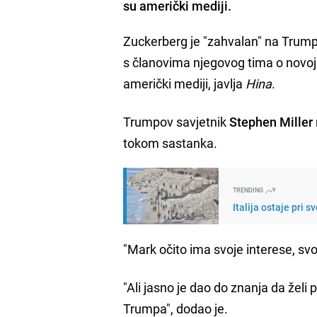
su američki mediji.
Zuckerberg je "zahvalan" na Trump
s članovima njegovog tima o novoj 
američki mediji, javlja
Hina
.
Trumpov savjetnik
Stephen Miller
tokom sastanka.
TRENDING
Italija ostaje pri
"Mark očito ima svoje interese, svoju
"Ali jasno je dao do znanja da že
Trumpa", dodao je.