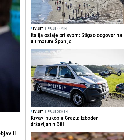
/
SVIJET
I
PRIJE 44MIN
Italija ostaje pri svom: Stigao odgovor na
ultimatum Španije
/
SVIJET
I
PRIJE OKO 8H
Krvavi sukob u Grazu: Izboden
državljanin BiH
bjavili