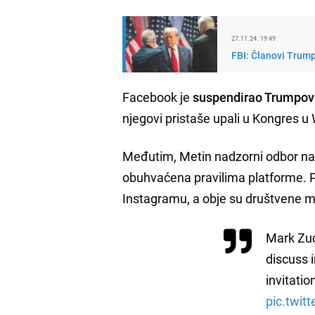
27.11.24. 19:49
FBI: Članovi Trump
Facebook je
suspendirao Trumpov
njegovi pristaše upali u Kongres u
Međutim, Metin nadzorni odbor na 
obuhvaćena pravilima platforme.
Instagramu, a obje su društvene m
Mark Zuc
discuss i
invitatio
pic.twit