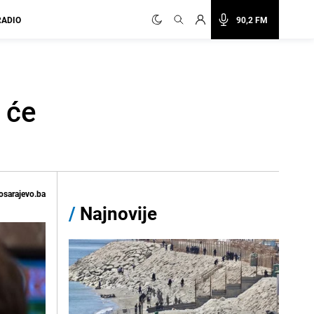
RADIO
90,2 FM
 će
osarajevo.ba
/
Najnovije