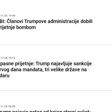
.11.24. 19:49
BI: Članovi Trumpove administracije dobili
rijetnje bombom
.11.24. 15:12
pasne prijetnje: Trump najavljuje sankcije
rvog dana mandata, tri velike države na
daru
.11.24. 06:45
rump najavio potez od kojeg strepi svijet: