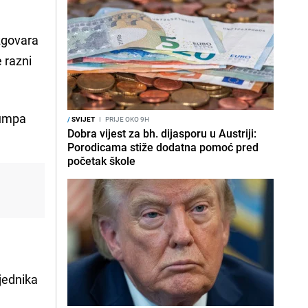
zgovara
 razni
rumpa
/
SVIJET
I
PRIJE OKO 9H
Dobra vijest za bh. dijasporu u Austriji:
Porodicama stiže dodatna pomoć pred
početak škole
jednika