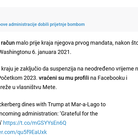
ove administracije dobili prijetnje bombom
 račun
malo prije kraja njegova prvog mandata, nakon št
 Washingtonu 6. januara 2021.
kraju je zaključio da suspenzija na neodređeno vrijeme n
 Početkom 2023.
vraćeni su mu profili
na Facebooku i
reže u vlasništvu Mete.
kerberg dines with Trump at Mar-a-Lago to
ncoming administration: ‘Grateful for the
n’
https://t.co/mGSYYsEn6Q
ter.com/qu5f9EaUxk