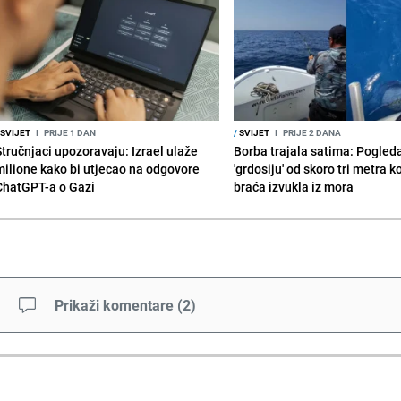
SVIJET
I
PRIJE 1 DAN
/
SVIJET
I
PRIJE 2 DANA
Stručnjaci upozoravaju: Izrael ulaže
Borba trajala satima: Pogled
milione kako bi utjecao na odgovore
'grdosiju' od skoro tri metra k
ChatGPT-a o Gazi
braća izvukla iz mora
Prikaži komentare
(
2
)