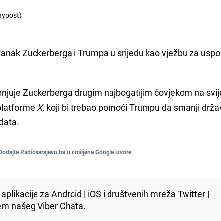
nypost)
stanak Zuckerberga i Trumpa u srijedu kao vježbu za usp
enjuje Zuckerberga drugim najbogatijim čovjekom na svij
 platforme
X
, koji bi trebao pomoći Trumpu da smanji drž
data.
Dodajte Radiosarajevo.ba u omiljene Google izvore
aplikacije za
Android
|
iOS
i društvenih mreža
Twitter
|
utem našeg
Viber
Chata.