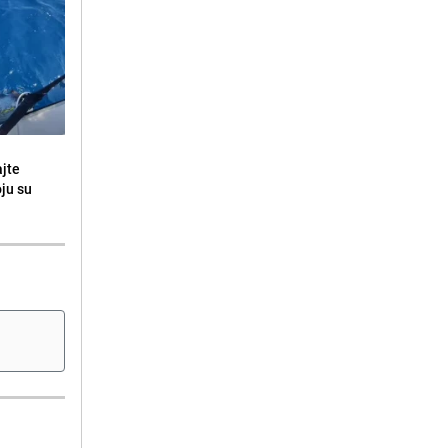
ajte
oju su