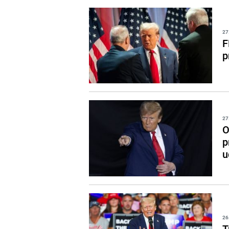
27
F
p
27
O
p
u
26
T