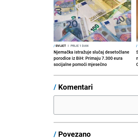
/
SVIJET
I
PRIJE 1 DAN
/
Njemačka istražuje slučaj desetočlane
porodice iz BiH: Primaju 7.300 eura
socijalne pomoći mjesečno
/
Komentari
/
Povezano