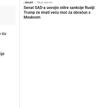
/
SVIJET
I
PRIJE OKO 9H
Senat SAD-a usvojio oštre sankcije Rusiji:
Trump će imati veću moć za obračun s
Moskvom
o su
ije