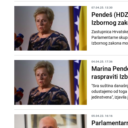
07.04.25. 13:30
Pendeš (HDZ)
Izbornog zak
Zastupnica Hrvatske
Parlamentarne skupšt
Izbornog zakona mogu 
04.04.25. 17:36
Marina Pende
raspraviti Iz
"Sva suština današnj
odustajemo od toga i 
jedinstvena", izjavila
05.04.23. 16:16
Parlamentarn