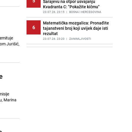
5
Sarajevu na otpor usvajanju
Kvadranta C: "Pokažite kičmu"
23.07.26. 23:15
|
BOSNA I HERCEGOVINA
a
Matematička mozgalica: Pronađite
6
tajanstveni broj koji uvijek daje isti
rezultat
emituje
23.07.26. 23:20
|
ZANIMLJIVOSTI
om Jurišić,
"Odlazim, sa planete putujem...":
7
Plavi orkestar i pjesma dana
23.07.26. 23:25
|
AKTUELNO
Lineker i drugi milioneri traže od
e
8
novog britanskog premijera da
uvede veće poreze
24.07.26. 06:30
|
SVIJET
isije
Planirate let? Avionske karte
u, Marina
9
ponovo poskupjele: Ovo su najnoviji
podaci Eurostata
24.07.26. 06:30
|
SVIJET
Tajna savršene kajgane: Kako
10
postići kremastu teksturu bez
a