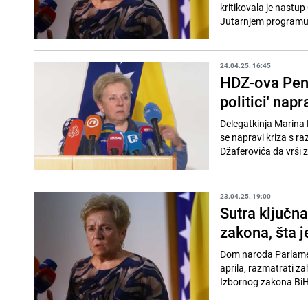
kritikovala je nastup
Jutarnjem programu 
24.04.25. 16:45
HDZ-ova Pend
politici' napr
Delegatkinja Marina 
se napravi kriza s r
Džaferovića da vrši z
23.04.25. 19:00
Sutra ključn
zakona, šta 
Dom naroda Parlament
aprila, razmatrati z
Izbornog zakona BiH