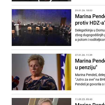
29.01.26. 18:03
Marina Pende
protiv HDZ-a
Delegatkinja u Domu 
zbog dugogodišnjih p
a potom i voditeljic
27.01.26. 11:39
Marina Pende
u penziju"
Marina Pendeš, deleg
"Jutro za sve" na B
Pendeš je govorila o 
11.09.25. 09:43
Marina Pende