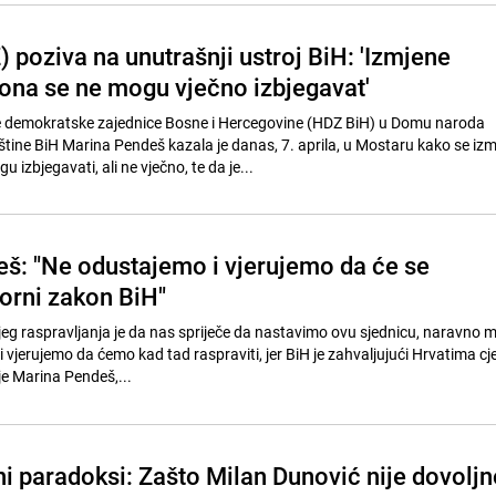
 poziva na unutrašnji ustroj BiH: 'Izmjene
ona se ne mogu vječno izbjegavat'
 demokratske zajednice Bosne i Hercegovine (HDZ BiH) u Domu naroda
ine BiH Marina Pendeš kazala je danas, 7. aprila, u Mostaru kako se iz
izbjegavati, ali ne vječno, te da je...
š: "Ne odustajemo i vjerujemo da će se
borni zakon BiH"
eg raspravljanja je da nas spriječe da nastavimo ovu sjednicu, naravno m
vjerujemo da ćemo kad tad raspraviti, jer BiH je zahvaljujući Hrvatima cje
 je Marina Pendeš,...
i paradoksi: Zašto Milan Dunović nije dovoljn