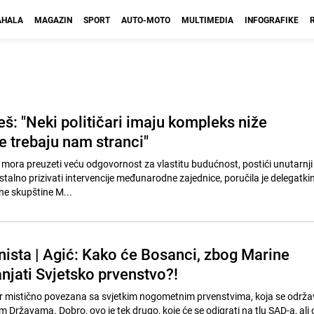
HALA
MAGAZIN
SPORT
AUTO-MOTO
MULTIMEDIA
INFOGRAFIKE
š: "Neki političari imaju kompleks niže
ne trebaju nam stranci"
mora preuzeti veću odgovornost za vlastitu budućnost, postići unutarnji p
stalno prizivati intervencije međunarodne zajednice, poručila je delegatk
e skupštine M...
ista | Agić: Kako će Bosanci, zbog Marine
njati Svjetsko prvenstvo?!
r mistično povezana sa svjetkim nogometnim prvenstvima, koja se održa
 Državama. Dobro, ovo je tek drugo, koje će se odigrati na tlu SAD-a, ali