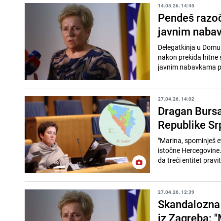
14.05.26. 14:45
Pendeš razo
javnim nabavk
Delegatkinja u Domu 
nakon prekida hitne 
javnim nabavkama po
27.04.26. 14:02
Dragan Bursać
Republike Sr
"Marina, spominješ et
istočne Hercegovine..
da treći entitet pravit
27.04.26. 12:39
Skandalozna 
iz Zagreba: 