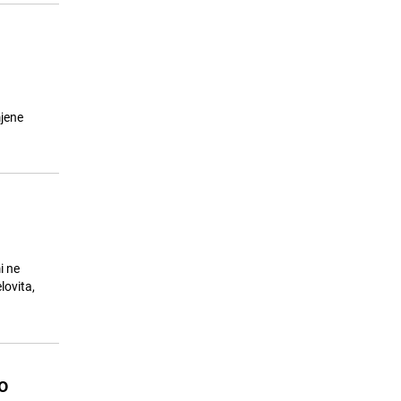
mjene
i ne
lovita,
o