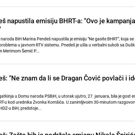
š napustila emisiju BHRT-a: "Ovo je kampanj
"
naroda BiH Marina Pendeš napustila je emisiju "Ne gasite BHRT", koja se 
roblema u javnom RTV sistemu. Pnedeš je ušla u verbalni sukob sa Dušk
om Merimom Šemić P...
š: "Ne znam da li se Dragan Čović povlači i id
atkinja u Domu naroda PSBiH, u utorak ujutro, 27. januara, bila je gost em
HRT-u kod urednika Zvonka Komšića. U zanimljivoim 30-minutom razgovor
HDZ-u BiH, predstoje...
š: Zašto bih ja podržala smjenu Nikole Špirić