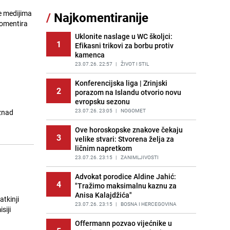
sankcionisao vozača iz Bosanskog
e medijima
/
Najkomentiranije
Novog
komentira
PRIJE 1 DAN
|
BOSNA I HERCEGOVINA
Uklonite naslage u WC školjci:
1
Efikasni trikovi za borbu protiv
Pojavili su vam se mravi u kući? Bez
12
kamenca
brige, ovo su najbolji načini da ih se
riješite
23.07.26. 22:57
|
ŽIVOT I STIL
PRIJE 2 DANA
|
ŽIVOT I STIL
Konferencijska liga | Zrinjski
2
porazom na Islandu otvorio novu
Kao iz slastičarne: Rolada od
13
evropsku sezonu
čokolade i kokosa bez pečenja,
jednostavan desert bez imalo muke
23.07.26. 23:05
|
NOGOMET
iznad
PRIJE 2 DANA
|
RECEPTI
Ove horoskopske znakove čekaju
3
velike stvari: Stvorena želja za
Tajna savršenog makedonskog
14
ličnim napretkom
ajvara: Stari recept za kremast i
bogat okus
23.07.26. 23:15
|
ZANIMLJIVOSTI
u
PRIJE 1 DAN
|
RECEPTI
Advokat porodice Aldine Jahić:
4
"Tražimo maksimalnu kaznu za
Kako izgleda travnjak stadiona
15
Anisa Kalajdžića"
Koševo nakon tri koncerta Dine
atkinji
Merlina
23.07.26. 23:15
|
BOSNA I HERCEGOVINA
siji
PRIJE 2 DANA
|
FOTO
Offermann pozvao vijećnike u