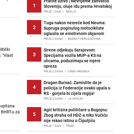
Pratite uživo | Nevrijeme zahvatilo
1
Sloveniju, oluje idu prema Hrvatskoj
PRIJE 1 DAN
|
REGIJA
Tuga nakon nesreće kod Neuma:
2
Supruga poginulog motocikliste
oglasila se emotivnom objavom
PRIJE 2 DANA
|
BOSNA I HERCEGOVINA
tički
Sirene odjekuju Sarajevom:
3
: "Vlast
Specijalna vozila MUP-a KS na
ulicama, poduzimaju se mjere
opreza
PRIJE 2 DANA
|
CRNA HRONIKA
Dragan Bursać: Zamislite da je
4
policija iz Federacije ovako upala u
RS - gorjela bi cijela regija!
PRIJE 2 DANA
|
JA MISLIM
 upitana
Agić kritizira političare u Bugojnu:
a BHRT-u za
5
Zbog straha od HDZ-a niko Vučiću
nije rekao istinu o Čipuljiću
PRIJE 1 DAN
|
TEME