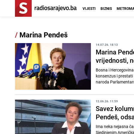
VIJESTI
BIZNIS
METROMA
/
Marina Pendeš
14.07.26. 18:13
Marina Pende
vrijednosti, 
Bosna i Hercegovina 
konsenzus i prestati 
naroda Parlamentarn
12.06.26. 11:59
Savez kolumn
Pendeš, odsa
Ima neka nejasna ča
Sjedinjenim Američkim