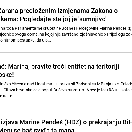
čarana predloženim izmjenama Zakona o
ama: Pogledajte šta joj je 'sumnjivo'
naroda Parlamentarne skupštine Bosne i Hercegovine Marina Pendeš izja
sjednice ovoga doma, na kojoj nije završeno izjašnjavanje o Prijedlogu za
 hitnom postupku, da u p...
: Marina, pravite treći entitet na teritoriji
pske!
ničko čišćenje nad Hrvatima. I u pravu si! Zbrisani su iz Banjaluke, Prijed
. Čitava hrvatska sela poput Briševa su zatrta. A sve je to u RS-u. I zato bi
e na te...
izjava Marine Pendeš (HDZ) o prekrajanju Bi
"Meni se baš sviđa ta mapa"