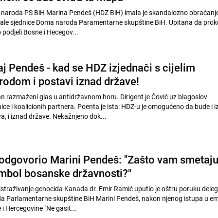
 naroda PS BiH Marina Pendeš (HDZ BiH) imala je skandalozno obraćanj
pale sjednice Doma naroda Paramentarne skupštine BiH. Upitana da pro
 podjeli Bosne i Hecegov...
j Pendeš - kad se HDZ izjednači s cijelim
rodom i postavi iznad države!
n razmaženi glas u antidržavnom horu. Dirigent je Čović uz blagoslov
e i koalicionih partnera. Poenta je ista: HDZ-u je omogućeno da bude i 
a, i iznad države. Nekažnjeno dok...
odgovorio Marini Pendeš: "Zašto vam smetaj
simbol bosanske državnosti?"
 istraživanje genocida Kanada dr. Emir Ramić uputio je oštru poruku deleg
 Parlamentarne skupštine BiH Marini Pendeš, nakon njenog istupa u emi
 i Hercegovine "Ne gasit...