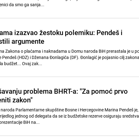
enici da smo ga sanja...
ama izazvao žestoku polemiku: Pendeš i
stili argumente
a Zakona o plaćama i naknadama u Domu naroda BiH prerastala je u poli
 Pendeš (HDZ) i Dženana Đonlagića (DF). Đonlagić je pojasnio cilj zakona
la budžet... Ovaj zak...
šavanju problema BHRT-a: "Za pomoć prvo
niti zakon"
 naroda Parlamentarne skupštine Bosne i Hercegovine Marina Pendeš je,
ijedlog jednog od delegata da se iz budžetske rezerve osiguraju sredstv
rezentacije BiH na...