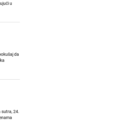
24.07.26. 07:20
|
REGIJA
ujući u
pokušaj da
ika
 sutra, 24.
mjenama