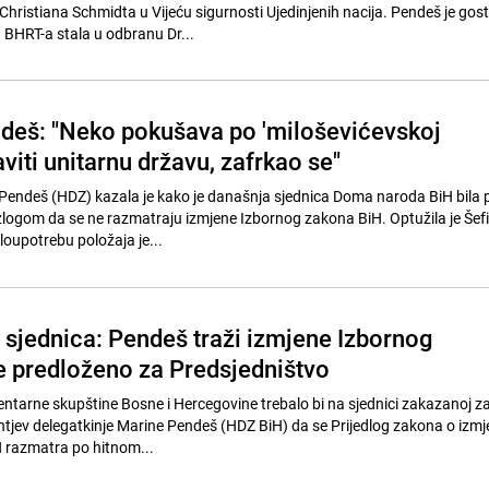
 Christiana Schmidta u Vijeću sigurnosti Ujedinjenih nacija. Pendeš je gost
BHRT-a stala u odbranu Dr...
eš: "Neko pokušava po 'miloševićevskoj
aviti unitarnu državu, zafrkao se"
Pendeš (HDZ) kazala je kako je današnja sjednica Doma naroda BiH bila 
azlogom da se ne razmatraju izmjene Izbornog zakona BiH. Optužila je Šef
loupotrebu položaja je...
a sjednica: Pendeš traži izmjene Izbornog
je predloženo za Predsjedništvo
arne skupštine Bosne i Hercegovine trebalo bi na sjednici zakazanoj za
ahtjev delegatkinje Marine Pendeš (HDZ BiH) da se Prijedlog zakona o iz
 razmatra po hitnom...