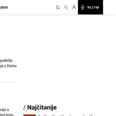
RADIO
90,2 FM
olitički
inja u Domu
/
Najčitanije
vaju u
 ono prvo