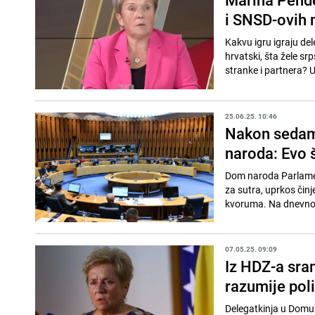
i SNSD-ovih 
Kakvu igru igraju de
hrvatski, šta žele srp
stranke i partnera? U 
25.06.25. 10:46
Nakon sedam 
naroda: Evo 
Dom naroda Parlament
za sutra, uprkos čin
kvoruma. Na dnevnom
07.05.25. 09:09
Iz HDZ-a sram
razumije poli
Delegatkinja u Domu