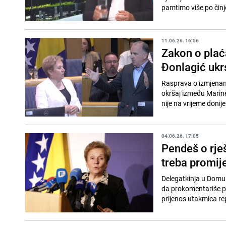
pamtimo više po činj
11.06.26. 16:56
Zakon o plać
Đonlagić ukr
Rasprava o izmjenam
okršaj između Marine
nije na vrijeme donije
04.06.26. 17:05
Pendeš o rje
treba promije
Delegatkinja u Domu
da prokomentariše pr
prijenos utakmica rep