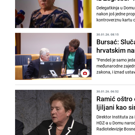
Delegatkinja u Domu
nakon još jedne pro
kontroverznu kartu o
30.01.26. 08:15
Bursać: Sluča
hrvatskim na
"Pendeš je samo jeda
međunarodne zajednic
zakona, i iznad ustav
30.01.26. 06:52
Ramić oštro 
ljiljani kao 
Direktor Instituta za
HDZ-a u Domu naroda
Radiotelevizije Bosne