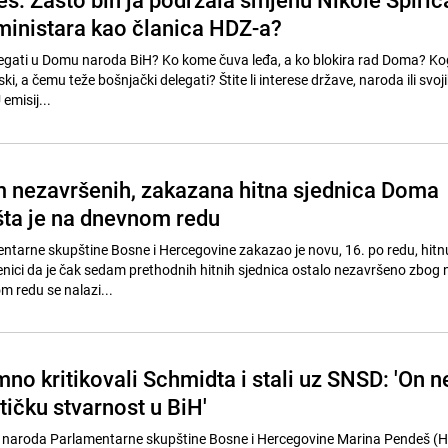
ministara kao članica HDZ-a?
legati u Domu naroda BiH? Ko kome čuva leđa, a ko blokira rad Doma? Ko
ski, a čemu teže bošnjački delegati? Štite li interese države, naroda ili svoji
emisij...
nezavršenih, zakazana hitna sjednica Doma
šta je na dnevnom redu
arne skupštine Bosne i Hercegovine zakazao je novu, 16. po redu, hitn
jenici da je čak sedam prethodnih hitnih sjednica ostalo nezavršeno zbog
 redu se nalazi...
no kritikovali Schmidta i stali uz SNSD: 'On n
tičku stvarnost u BiH'
 naroda Parlamentarne skupštine Bosne i Hercegovine Marina Pendeš (