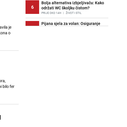
Bolja alternativa izbjeljivaču: Kako
6
održati WC školjku čistom?
PRIJE OKO 14H
|
ŽIVOT I STIL
Pijana sjela za volan: Osiguranje
vila je
7
odbilo isplatu štete na vozilu koje je
kona o
slupala Anja Ljubojević
PRIJE 2 DANA
|
BOSNA I HERCEGOVINA
Znate li šta Dino Merlin pojede prije
8
izlaska na scenu? Njegov ritual
iznenadio mnoge
PRIJE 1 DAN
|
SHOWBIZ
Akcija na Dobrinji: Specijalci MUP-a
9
KS opkolili zgradu
ora,
PRIJE 2 DANA
|
LOKALNE TEME
 bilo fer
Šta se dešava u sarajevskom
10
naselju Vraca? Policija zaprimila
dojavu, izašli na teren
PRIJE 3 DANA
|
CRNA HRONIKA
H
Nastavak provokacija: MUP RS
11
oduzeo zastavu s ljiljanima i