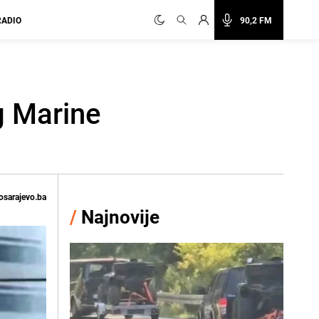
RADIO
90,2 FM
g Marine
osarajevo.ba
/
Najnovije