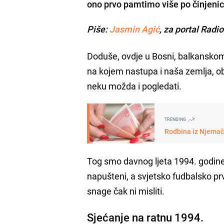
ono prvo pamtimo više po činjenic
Piše:
Jasmin Agić
, za portal Radi
Doduše, ovdje u Bosni, balkanskom 
na kojem nastupa i naša zemlja, o
neku možda i pogledati.
TRENDING
Rodbina iz Njemačk
Tog smo davnog ljeta 1994. godine b
napušteni, a svjetsko fudbalsko pr
snage čak ni misliti.
Sjećanje na ratnu 1994.