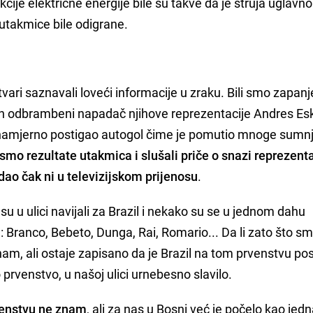
cije električne energije bile su takve da je struja uglavn
utakmice bile odigrane.
ri saznavali loveći informacije u zraku. Bili smo zapanj
jen odbrambeni napadač njihove reprezentacije Andres Es
je namjerno postigao autogol čime je pomutio mnoge sumn
smo rezultate utakmica i slušali priče o snazi reprezenta
edao čak ni u televizijskom prijenosu
.
 su u ulici navijali za Brazil i nekako su se u jednom dahu
 Branco, Bebeto, Dunga, Rai, Romario... Da li zato što sm
e znam, ali ostaje zapisano da je Brazil na tom prvenstvu po
o prvenstvo, u našoj ulici urnebesno slavilo.
venstvu ne znam
, ali za nas u Bosni već je počelo kao jed