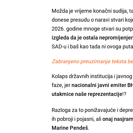
Možda je vrijeme konačni sudija, ta
donese presudu o naravi stvari koje
2026. godine mnoge stvari su potpu
izgleda da je ostala nepromijenje
SAD-u i baš kao tada ni ovoga put
Zabranjeno preuzimanje teksta be
Kolaps državnih institucija i javno
faze, jer
nacionalni javni emiter B
utakmice naše reprezentacije
!?
Razloga za to ponižavajuće i depr
ih pobroji i pojasni, ali
onaj nasjram
Marine Pendeš
.