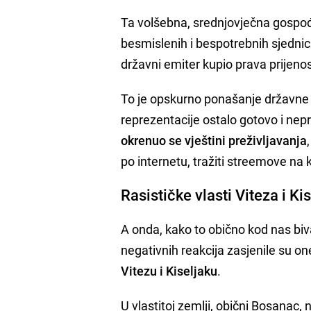
Ta volšebna, srednjovječna gospođ
besmislenih i bespotrebnih sjedni
državni emiter kupio prava prijen
To je opskurno ponašanje državne
reprezentacije ostalo gotovo i ne
okrenuo se vještini preživljavanja
po internetu, tražiti streemove na
Rasističke vlasti Viteza i Ki
A onda, kako to obično kod nas biva,
negativnih reakcija zasjenile su on
Vitezu i Kiseljaku
.
U vlastitoj zemlji, obični Bosanac