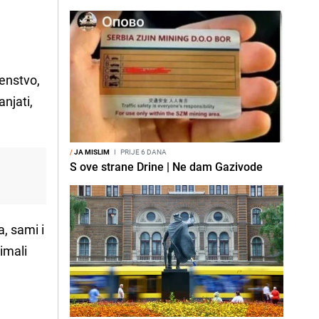
venstvo,
njati,
/
JA MISLIM
I
PRIJE 6 DANA
S ove strane Drine | Ne dam Gazivode
i
a, sami i
imali