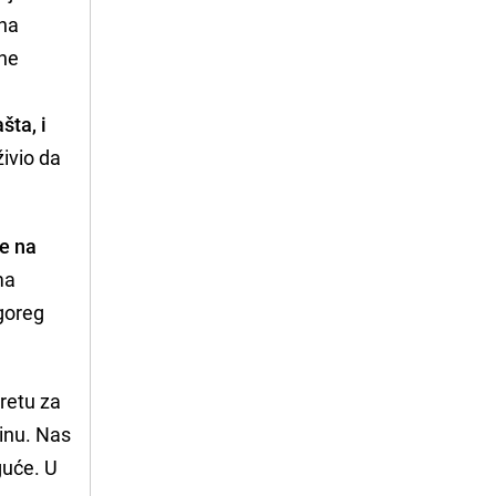
 na
sne
šta, i
živio da
se na
ma
jgoreg
retu za
dinu. Nas
guće. U