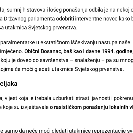
a, sumnjih stavova i lošeg ponašanja odbila je na nekoj 
ca Državnog parlamenta odobriti interventne novce kako 
osa utakmica Svjetskog prvenstva.
 paralmentarke u ekstatičnom iščekivanju nastupa naše
primjećeno.
Obični Bosanac, baš kao i davne 1994. godine
, koju je doveo do savršenstva – snalaženju – pa su mnogi
 kojima će moći gledati utakmice Svjetskog prvenstva.
seljaka
 vijest koja je trebala uzburkati strasti javnosti i pokrenu
e koje su izvještavale
o rasističkom ponašanju lokalnih vl
, ne samo da neće moći gledati utakmice reprezentacije sv