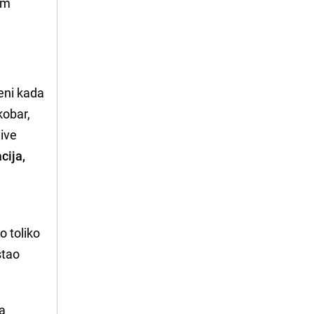
om
eni kada
kobar,
jive
cija,
o toliko
stao
na