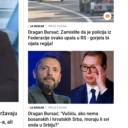
/
JA MISLIM
I
PRIJE 3 DANA
Dragan Bursać: Zamislite da je policija iz
Federacije ovako upala u RS - gorjela bi
cijela regija!
/
JA MISLIM
I
PRIJE 5 DANA
državaju
Dragan Bursać: "Vučiću, ako nema
bosanskih i hrvatskih Srba, moraju li svi
a, ali
onda u Srbiju?"