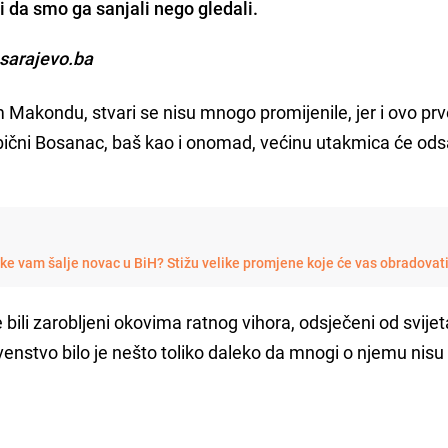
i da smo ga sanjali nego gledali.
osarajevo.ba
Makondu, stvari se nisu mnogo promijenile, jer i ovo pr
bični Bosanac, baš kao i onomad, većinu utakmica će odsa
e vam šalje novac u BiH? Stižu velike promjene koje će vas obradovat
ili zarobljeni okovima ratnog vihora, odsječeni od svijet
venstvo bilo je nešto toliko daleko da mnogi o njemu nisu 