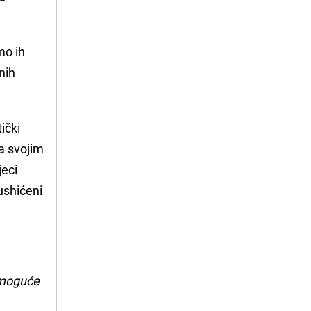
mo ih
nih
ički
a svojim
jeci
 ushićeni
i moguće