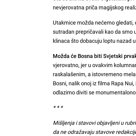
nevjerovatna priča magijskog real
Utakmice možda nećemo gledati, o 
sutradan prepričavali kao da smo u
klinaca što dobacuju loptu nazad 
Možda će Bosna biti Svjetski pr
vjerovatno, jer u ovakvim kolumnam
raskalašenim, a istovremeno melan
Bosni, nalik onoj iz filma Rapa Nui
odlazimo diviti se monumentalonosti
* * *
Mišljenja i stavovi objavljeni u rub
da ne odražavaju stavove redakcij