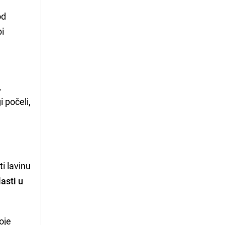
od
bi
,
 počeli,
ti lavinu
asti u
oje