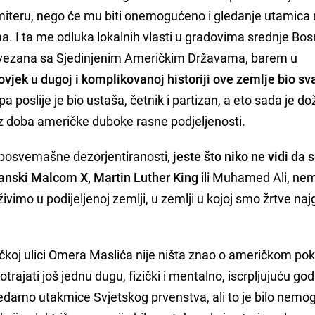
miteru, nego će mu biti onemogućeno i gledanje utamica
a. I ta me odluka lokalnih vlasti u gradovima srednje Bo
 povezana sa Sjedinjenim Američkim Državama, barem u
ovjek u dugoj i komplikovanoj historiji ove zemlje bio sva
 pa poslije je bio ustaša, četnik i partizan, a eto sada je do
z doba američke duboke rasne podjeljenosti.
 posvemašne dezorjentiranosti,
jeste što niko ne vidi da 
anski Malcom X, Martin Luther King
ili Muhamed Ali, ne
živimo u podijeljenoj zemlji, u zemlji u kojoj smo žrtve na
čkoj ulici Omera Maslića nije ništa znao o američkom pok
trajati još jednu dugu, fizički i mentalno, iscrpljujuću go
edamo utakmice Svjetskog prvenstva, ali to je bilo nemo