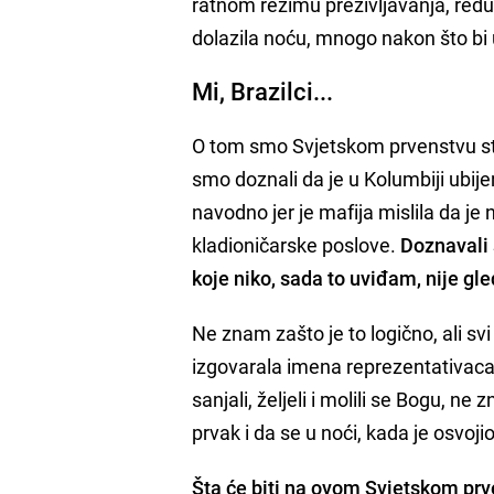
ratnom režimu preživljavanja, reduk
dolazila noću, mnogo nakon što bi 
Mi, Brazilci...
O tom smo Svjetskom prvenstvu stva
smo doznali da je u Kolumbiji ubi
navodno jer je mafija mislila da 
kladioničarske poslove.
Doznavali 
koje niko, sada to uviđam, nije gl
Ne znam zašto je to logično, ali svi
izgovarala imena reprezentativaca:
sanjali, željeli i molili se Bogu, n
prvak i da se u noći, kada je osvoji
Šta će biti na ovom Svjetskom pr