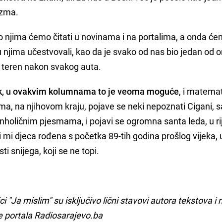
izma.
njima ćemo čitati u novinama i na portalima, a onda će
 njima učestvovali, kao da je svako od nas bio jedan od o
u teren nakon svakog auta.
vak, u ovakvim kolumnama to je veoma moguće
, i matemat
a, na njihovom kraju, pojave se neki nepoznati Cigani, s
holičnim pjesmama, i pojavi se ogromna santa leda, u ri
, i mi djeca rođena s početka 89-tih godina prošlog vijeka,
 snijega, koji se ne topi.
rici "Ja mislim" su isključivo lični stavovi autora tekstova 
e portala Radiosarajevo.ba