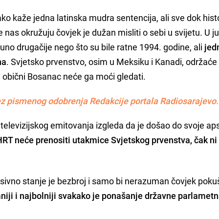
ko kaže jedna latinska mudra sentencija, ali sve dok hist
 nas okružuju čovjek je dužan misliti o sebi u svijetu. U j
no drugačije nego što su bile ratne 1994. godine, ali
jed
na
. Svjetsko prvenstvo, osim u Meksiku i Kanadi, održaće
a obični Bosanac neće ga moći gledati.
z pismenog odobrenja Redakcije portala Radiosarajevo.
g televizijskog emitovanja izgleda da je došao do svoje a
HRT neće prenositi utakmice Svjetskog prvenstva, čak ni
esivno stanje je bezbroj i samo bi nerazuman čovjek pok
niji i najbolniji svakako je ponašanje državne parlamet