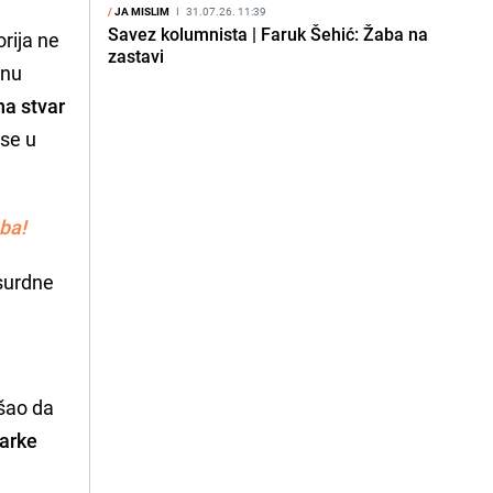
/
JA MISLIM
I
31.07.26. 11:39
Savez kolumnista | Faruk Šehić: Žaba na
orija ne
zastavi
unu
na stvar
 se u
ba!
psurdne
ušao da
narke