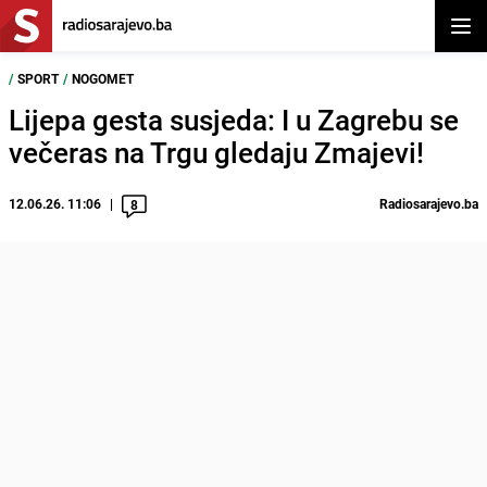
Otvor
/
SPORT
/
NOGOMET
Lijepa gesta susjeda: I u Zagrebu se
večeras na Trgu gledaju Zmajevi!
12.06.26. 11:06
Radiosarajevo.ba
8