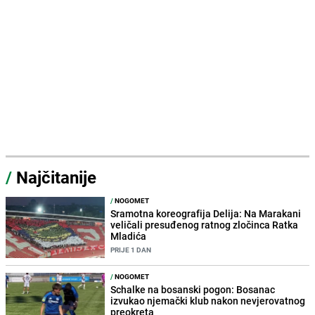
/
Najčitanije
/
NOGOMET
Sramotna koreografija Delija: Na Marakani
veličali presuđenog ratnog zločinca Ratka
Mladića
PRIJE 1 DAN
/
NOGOMET
Schalke na bosanski pogon: Bosanac
izvukao njemački klub nakon nevjerovatnog
preokreta