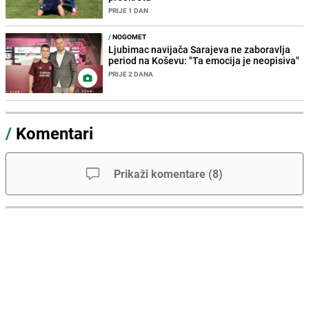
PRIJE 1 DAN
/
NOGOMET
Ljubimac navijača Sarajeva ne zaboravlja
period na Koševu: "Ta emocija je neopisiva"
PRIJE 2 DANA
/
Komentari
Prikaži komentare
(
8
)