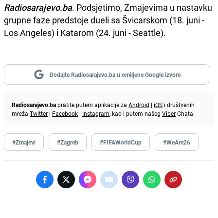
Radiosarajevo.ba
. Podsjetimo, Zmajevima u nastavku
grupne faze predstoje dueli sa Švicarskom (18. juni -
Los Angeles) i Katarom (24. juni - Seattle).
Dodajte Radiosarajevo.ba u omiljene Google izvore
Radiosarajevo.ba
pratite putem aplikacije za
Android
|
iOS
i društvenih
mreža
Twitter
|
Facebook
|
Instagram
, kao i putem našeg
Viber
Chata.
#Zmajevi
#Zagreb
#FIFAWorldCup
#WeAre26