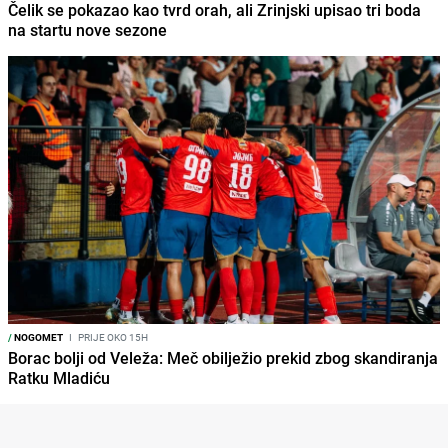
Čelik se pokazao kao tvrd orah, ali Zrinjski upisao tri boda
na startu nove sezone
/
NOGOMET
I
PRIJE OKO 15H
Borac bolji od Veleža: Meč obilježio prekid zbog skandiranja
Ratku Mladiću