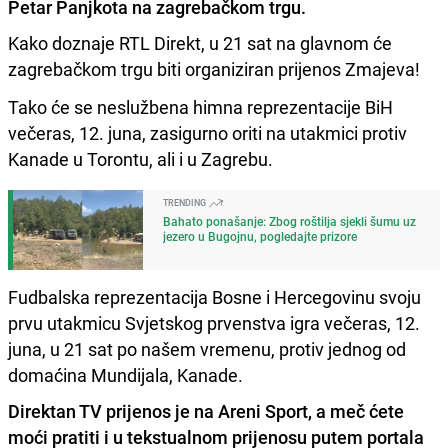
Petar Panjkota na zagrebačkom trgu.
Kako doznaje RTL Direkt, u 21 sat na glavnom će
zagrebačkom trgu biti organiziran prijenos Zmajeva!
Tako će se neslužbena himna reprezentacije BiH
večeras, 12. juna, zasigurno oriti na utakmici protiv
Kanade u Torontu, ali i u Zagrebu.
TRENDING
Bahato ponašanje: Zbog roštilja sjekli šumu uz
jezero u Bugojnu, pogledajte prizore
Fudbalska reprezentacija Bosne i Hercegovinu svoju
prvu utakmicu Svjetskog prvenstva igra večeras, 12.
juna, u 21 sat po našem vremenu, protiv jednog od
domaćina Mundijala, Kanade.
Direktan TV prijenos je na Areni Sport, a meč ćete
moći pratiti i u tekstualnom prijenosu putem portala