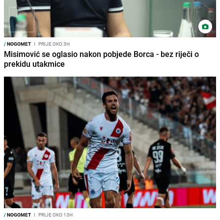
/
NOGOMET
I
PRIJE OKO 3H
Misimović se oglasio nakon pobjede Borca - bez riječi o
prekidu utakmice
/
NOGOMET
I
PRIJE OKO 13H