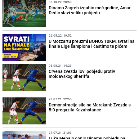
05.10.22. 20:53
Dinamo Zagreb izgubio meč godine, Amar
Dedić slavi veliku pobjedu
26.05.22. 19:52
U Mozzartu preuzmi BONUS 10KM, svrati na
finale Lige šampiona i častimo te pićem
03.08.21. 14:23
Crvena zvezda lovi pobjedu protiv
moldavskog Sheriffa
28.07.21. 22:55
Demonstracija sile na Marakani: Zvezda s
5:0 pregazila Kazahstance
27.07.21. 21:03
Luka Menalo donio Dinamu pobjedu na