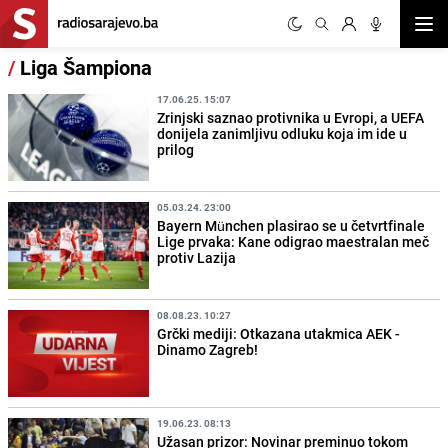
Otvor
/
Liga Šampiona
17.06.25. 15:07
Zrinjski saznao protivnika u Evropi, a UEFA
donijela zanimljivu odluku koja im ide u
prilog
05.03.24. 23:00
Bayern München plasirao se u četvrtfinale
Lige prvaka: Kane odigrao maestralan meč
protiv Lazija
08.08.23. 10:27
Grčki mediji: Otkazana utakmica AEK -
Dinamo Zagreb!
19.06.23. 08:13
Užasan prizor: Novinar preminuo tokom