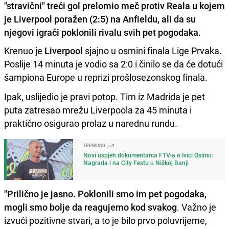
"stravični" treći gol prelomio meč protiv Reala u kojem
je Liverpool poražen (2:5) na Anfieldu, ali da su
njegovi igrači poklonili rivalu svih pet pogodaka.
Krenuo je
Liverpool
sjajno u osmini finala Lige Prvaka.
Poslije 14 minuta je vodio sa 2:0 i činilo se da će dotući
šampiona Europe u reprizi prošlosezonskog finala.
Ipak, uslijedio je pravi potop. Tim iz Madrida je pet
puta zatresao mrežu Liverpoola za 45 minuta i
praktično osigurao prolaz u narednu rundu.
TRENDING
Novi uspjeh dokumentarca FTV-a o Ivici Osimu:
Nagrada i na City Festu u Niškoj Banji
"Prilično je jasno. Poklonili smo im pet pogodaka,
mogli smo bolje da reagujemo kod svakog
. Važno je
izvući pozitivne stvari, a to je bilo prvo poluvrijeme,