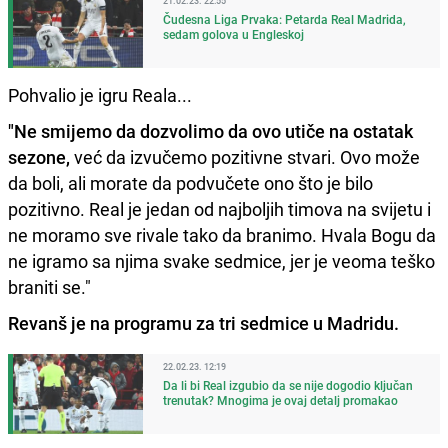
21.02.23. 22:55
Čudesna Liga Prvaka: Petarda Real Madrida,
sedam golova u Engleskoj
Pohvalio je igru Reala...
"Ne smijemo da dozvolimo da ovo utiče na ostatak
sezone,
već da izvučemo pozitivne stvari. Ovo može
da boli, ali morate da podvučete ono što je bilo
pozitivno. Real je jedan od najboljih timova na svijetu i
ne moramo sve rivale tako da branimo. Hvala Bogu da
ne igramo sa njima svake sedmice, jer je veoma teško
braniti se."
Revanš je na programu za tri sedmice u Madridu.
22.02.23. 12:19
Da li bi Real izgubio da se nije dogodio ključan
trenutak? Mnogima je ovaj detalj promakao