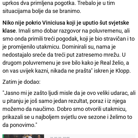
uprkos dva primljena pogotka. Trebalo je u tim
situacijama bolje da se branimo.
Niko nije pokrio Viniciusa koji je uputio šut svjetske
klase
. Imali smo dobar razgovor na poluvremenu, ali
smo onda primili treći pogodak, koji je bio stravičan i to
je promijenilo utakmicu. Dominirali su, nama je
nedostajalo sreće da treći put zatresemo mrežu. U
drugom poluvremenu je sve bilo kako je Real želio, a
on vas uvijek kazni, nikada ne prašta" iskren je Klopp.
Zatim je dodao:
"Jasno mi je zašto ljudi misle da je ovo veliki udarac, ali
u pitanju je još samo jedan rezultat, poraz i iz njega
možemo da naučimo. Dobro smo otvorili utakmicu,
prikazali se u najboljem svjetlu ove sezone i želimo to
da ponovimo."