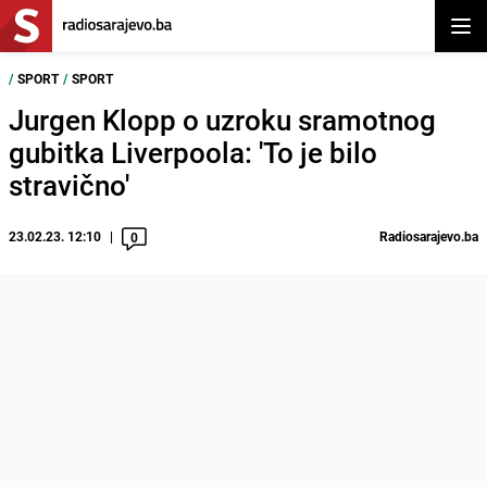
Otvor
/
SPORT
/
SPORT
Jurgen Klopp o uzroku sramotnog
gubitka Liverpoola: 'To je bilo
stravično'
23.02.23. 12:10
Radiosarajevo.ba
0