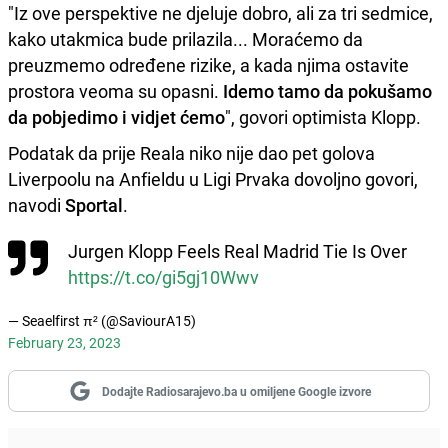
"Iz ove perspektive ne djeluje dobro, ali za tri sedmice,
kako utakmica bude prilazila... Moraćemo da
preuzmemo određene rizike, a kada njima ostavite
prostora veoma su opasni.
Idemo tamo da pokušamo
da pobjedimo i vidjet ćemo
", govori optimista Klopp.
Podatak da prije Reala niko nije dao pet golova
Liverpoolu na Anfieldu u Ligi Prvaka dovoljno govori,
navodi
Sportal
.
Jurgen Klopp Feels Real Madrid Tie Is Over
https://t.co/gi5gj10Wwv
— Seaelfirst π² (@SaviourA15)
February 23, 2023
Dodajte Radiosarajevo.ba u omiljene Google izvore