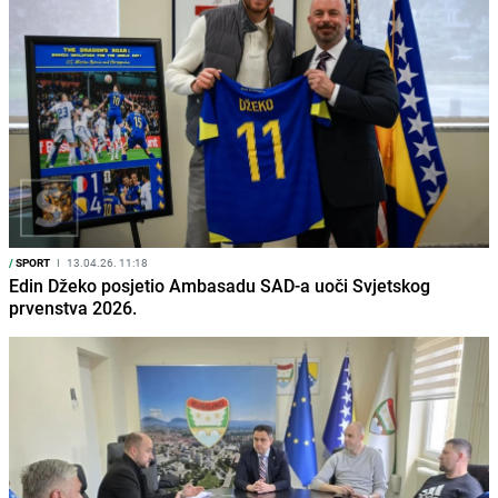
/
SPORT
I
13.04.26. 11:18
Edin Džeko posjetio Ambasadu SAD-a uoči Svjetskog
prvenstva 2026.