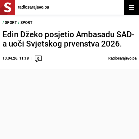
Otvor
/
SPORT
/
SPORT
Edin Džeko posjetio Ambasadu SAD-
a uoči Svjetskog prvenstva 2026.
13.04.26. 11:18
Radiosarajevo.ba
0