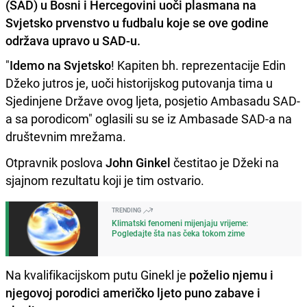
(SAD) u Bosni i Hercegovini uoči plasmana na
Svjetsko prvenstvo u fudbalu koje se ove godine
održava upravo u SAD-u.
"
Idemo na Svjetsko
! Kapiten bh. reprezentacije Edin
Džeko jutros je, uoči historijskog putovanja tima u
Sjedinjene Države ovog ljeta, posjetio Ambasadu SAD-
a sa porodicom" oglasili su se iz Ambasade SAD-a na
društevnim mrežama.
Otpravnik poslova
John Ginkel
čestitao je Džeki na
sjajnom rezultatu koji je tim ostvario.
TRENDING
Klimatski fenomeni mijenjaju vrijeme:
Pogledajte šta nas čeka tokom zime
Na kvalifikacijskom putu Ginekl je
poželio njemu i
njegovoj porodici američko ljeto puno zabave i