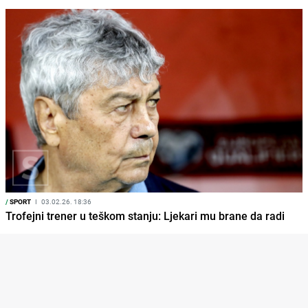
/
SPORT
I
03.02.26. 18:36
Trofejni trener u teškom stanju: Ljekari mu brane da radi