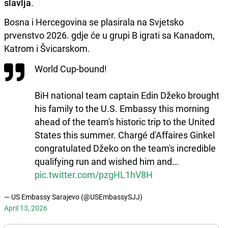
slavlja
.
Bosna i Hercegovina se plasirala na Svjetsko
prvenstvo 2026. gdje će u grupi B igrati sa Kanadom,
Katrom i Švicarskom.
World Cup-bound!
BiH national team captain Edin Džeko brought
his family to the U.S. Embassy this morning
ahead of the team's historic trip to the United
States this summer. Chargé d'Affaires Ginkel
congratulated Džeko on the team's incredible
qualifying run and wished him and…
pic.twitter.com/pzgHL1hV8H
— US Embassy Sarajevo (@USEmbassySJJ)
April 13, 2026