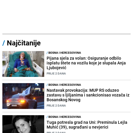
/
Najčitanije
/
BOSNA I HERCEGOVINA
Pijana sjela za volan: Osiguranje odbilo
isplatu štete na vozilu koje je slupala Anja
Ljubojević
PRIJE 2 DANA
/
BOSNA I HERCEGOVINA
Nastavak provokacija: MUP RS oduzeo
zastavu s ljiljanima i sankcionisao vozača iz
Bosanskog Novog
PRIJE 2 DANA
/
BOSNA I HERCEGOVINA
Tuga potresla grad na Uni: Preminula Lejla
Muhić (39), sugrađani u nevjerici
PRIJE 2 DANA