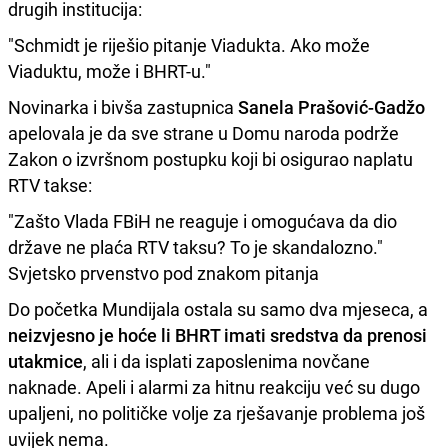
drugih institucija:
"Schmidt je riješio pitanje Viadukta. Ako može
Viaduktu, može i BHRT-u."
Novinarka i bivša zastupnica
Sanela Prašović-Gadžo
apelovala je da sve strane u Domu naroda podrže
Zakon o izvršnom postupku koji bi osigurao naplatu
RTV takse:
"Zašto Vlada FBiH ne reaguje i omogućava da dio
države ne plaća RTV taksu? To je skandalozno."
Svjetsko prvenstvo pod znakom pitanja
Do početka Mundijala ostala su samo dva mjeseca, a
neizvjesno je hoće li BHRT imati sredstva da prenosi
utakmice
, ali i da isplati zaposlenima novčane
naknade. Apeli i alarmi za hitnu reakciju već su dugo
upaljeni, no političke volje za rješavanje problema još
uvijek nema.