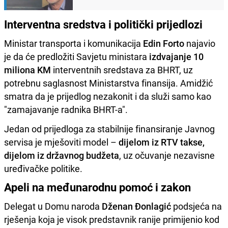
Interventna sredstva i politički prijedlozi
Ministar transporta i komunikacija
Edin Forto
najavio
je da će predložiti Savjetu ministara
izdvajanje 10
miliona KM
interventnih sredstava za BHRT, uz
potrebnu saglasnost Ministarstva finansija. Amidžić
smatra da je prijedlog nezakonit i da služi samo kao
"zamajavanje radnika BHRT-a".
Jedan od prijedloga za stabilnije finansiranje Javnog
servisa je mješoviti model –
dijelom iz RTV takse,
dijelom iz državnog budžeta
, uz očuvanje nezavisne
uređivačke politike.
Apeli na međunarodnu pomoć i zakon
Delegat u Domu naroda
Dženan Đonlagić
podsjeća na
rješenja koja je visok predstavnik ranije primijenio kod