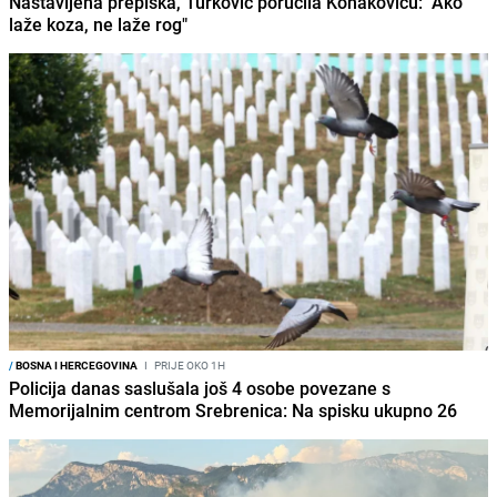
Nastavljena prepiska, Turković poručila Konakoviću: "Ako
laže koza, ne laže rog"
/
BOSNA I HERCEGOVINA
I
PRIJE OKO 1H
Policija danas saslušala još 4 osobe povezane s
Memorijalnim centrom Srebrenica: Na spisku ukupno 26