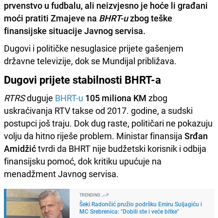
prvenstvo u fudbalu, ali neizvjesno je hoće li građani
moći pratiti Zmajeve na
BHRT-u
zbog teške
finansijske situacije Javnog servisa.
Dugovi i političke nesuglasice prijete gašenjem
državne televizije, dok se Mundijal približava.
Dugovi prijete stabilnosti BHRT-a
RTRS
duguje
BHRT-u
105 miliona KM
zbog
uskraćivanja RTV takse od 2017. godine, a sudski
postupci još traju. Dok dug raste, političari ne pokazuju
volju da hitno riješe problem. Ministar finansija
Srđan
Amidžić
tvrdi da BHRT nije budžetski korisnik i odbija
finansijsku pomoć, dok kritiku upućuje na
menadžment Javnog servisa.
TRENDING
Šeki Radončić pružio podršku Emiru Suljagiću i
MC Srebrenica: "Dobili ste i veće bitke"