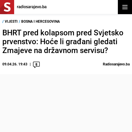
Otvor
/
VIJESTI
/
BOSNA I HERCEGOVINA
BHRT pred kolapsom pred Svjetsko
prvenstvo: Hoće li građani gledati
Zmajeve na državnom servisu?
09.04.26. 19:43
Radiosarajevo.ba
8