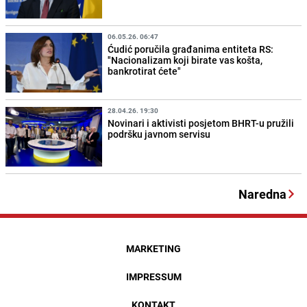
06.05.26. 06:47
Ćudić poručila građanima entiteta RS:
"Nacionalizam koji birate vas košta,
bankrotirat ćete"
28.04.26. 19:30
Novinari i aktivisti posjetom BHRT-u pružili
podršku javnom servisu
Naredna
MARKETING
IMPRESSUM
KONTAKT