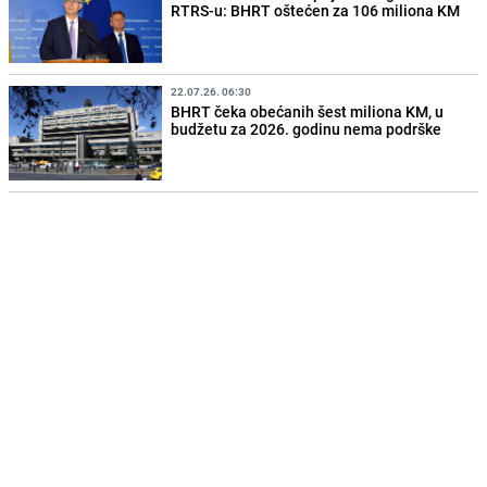
RTRS-u: BHRT oštećen za 106 miliona KM
22.07.26. 06:30
BHRT čeka obećanih šest miliona KM, u
budžetu za 2026. godinu nema podrške