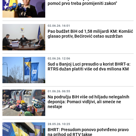
pomoć prvo treba promijeniti zakon"
02.06.26. 16:01
Pao budžet BiH od 1,58 milijardi KM: Komšić
glasao protiv, Bećirović ostao suzdržan
02.06.26. 12:06
Sud u Banjoj Luci presudio u korist BHRT-a:
RTRS dužan platiti više od dva miliona KM
01.06.26. 06:55
Na području BiH više od hiljadu nelegalnih
deponija: Pomaci vidljivi, ali smeće ne
nestaje
28.05.26. 10:25
BHRT: Presudom ponovo potvrđeno pravo
na prihod od RTV takse