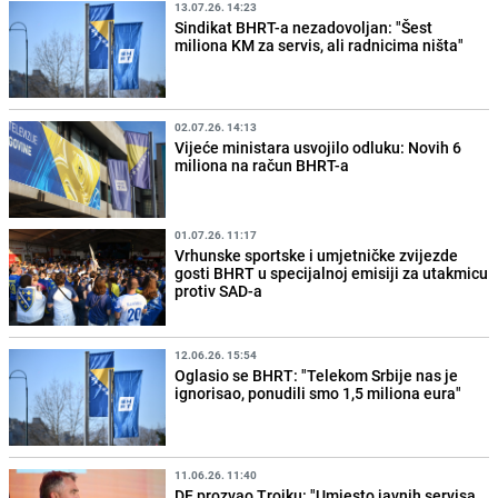
13.07.26. 14:23
Sindikat BHRT-a nezadovoljan: "Šest
miliona KM za servis, ali radnicima ništa"
02.07.26. 14:13
Vijeće ministara usvojilo odluku: Novih 6
miliona na račun BHRT-a
01.07.26. 11:17
Vrhunske sportske i umjetničke zvijezde
gosti BHRT u specijalnoj emisiji za utakmicu
protiv SAD-a
12.06.26. 15:54
Oglasio se BHRT: "Telekom Srbije nas je
ignorisao, ponudili smo 1,5 miliona eura"
11.06.26. 11:40
DF prozvao Trojku: "Umjesto javnih servisa,