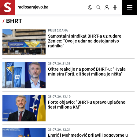
Otvor
/
BHRT
PRIJE 2 DANA
Samostalni sindikat BHRT-a uz rudare
Zenice: "Ovo je udar na dostojanstvo
radnika"
28.07.26. 21:38
Oštre reakcije na pomoć BHRT-u: "Hvala
ministru Forti, ali šest miliona je ništa"
28.07.26. 13:10
Forto objavio: "BHRT-u upravo uplaćeno
šest miliona KM"
23.07.26. 12:21
Emrić i Mehmedović prijavili odgovorne u