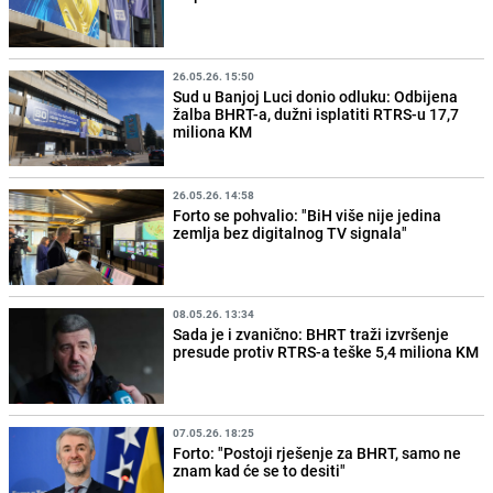
26.05.26. 15:50
Sud u Banjoj Luci donio odluku: Odbijena
žalba BHRT-a, dužni isplatiti RTRS-u 17,7
miliona KM
26.05.26. 14:58
Forto se pohvalio: "BiH više nije jedina
zemlja bez digitalnog TV signala"
08.05.26. 13:34
Sada je i zvanično: BHRT traži izvršenje
presude protiv RTRS-a teške 5,4 miliona KM
07.05.26. 18:25
Forto: "Postoji rješenje za BHRT, samo ne
znam kad će se to desiti"