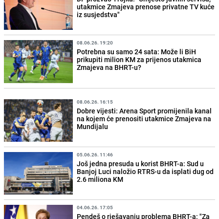
utakmice Zmajeva prenose privatne TV kuće
iz susjedstva"
08.06.26. 19:20
Potrebna su samo 24 sata: Može li BiH
prikupiti milion KM za prijenos utakmica
Zmajeva na BHRT-u?
08.06.26. 16:15
Dobre vijesti: Arena Sport promijenila kanal
na kojem će prenositi utakmice Zmajeva na
Mundijalu
05.06.26. 11:46
Još jedna presuda u korist BHRT-a: Sud u
Banjoj Luci naložio RTRS-u da isplati dug od
2.6 miliona KM
04.06.26. 17:05
Pendeš o rješavanju problema BHRT-a: "Za