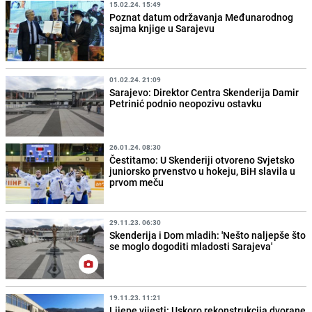
15.02.24. 15:49
Poznat datum održavanja Međunarodnog
sajma knjige u Sarajevu
01.02.24. 21:09
Sarajevo: Direktor Centra Skenderija Damir
Petrinić podnio neopozivu ostavku
26.01.24. 08:30
Čestitamo: U Skenderiji otvoreno Svjetsko
juniorsko prvenstvo u hokeju, BiH slavila u
prvom meču
29.11.23. 06:30
Skenderija i Dom mladih: 'Nešto naljepše što
se moglo dogoditi mladosti Sarajeva'
19.11.23. 11:21
Lijepe vijesti: Uskoro rekonstrukcija dvorane