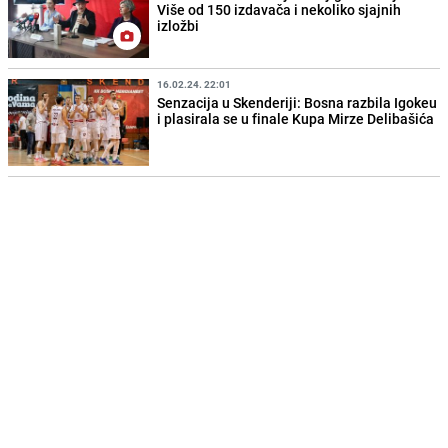
Više od 150 izdavača i nekoliko sjajnih
izložbi
16.02.24. 22:01
Senzacija u Skenderiji: Bosna razbila Igokeu
i plasirala se u finale Kupa Mirze Delibašića