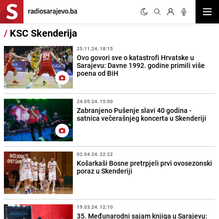
Otvor
/
KSC Skenderija
25.11.24. 18:15
Ovo govori sve o katastrofi Hrvatske u
Sarajevu: Davne 1992. godine primili više
poena od BiH
24.05.24. 15:00
Zabranjeno Pušenje slavi 40 godina -
satnica večerašnjeg koncerta u Skenderiji
02.04.24. 22:22
Košarkaši Bosne pretrpjeli prvi ovosezonski
poraz u Skenderiji
19.03.24. 12:10
35. Međunarodni sajam knjiga u Sarajevu: