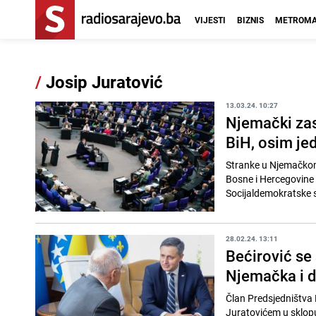
VIJESTI
BIZNIS
METROMA
/
Josip Juratović
13.03.24. 10:27
Njemački zas
BiH, osim je
Stranke u Njemačkom
Bosne i Hercegovine 
Socijaldemokratske s
28.02.24. 13:11
Bećirović se
Njemačka i d
Član Predsjedništva
Juratovićem u sklopu