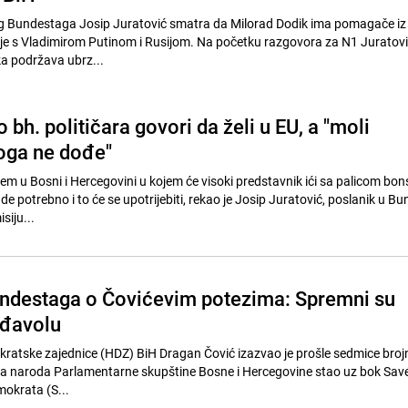
 Bundestaga Josip Juratović smatra da Milorad Dodik ima pomagače iz
anje s Vladimirom Putinom i Rusijom. Na početku razgovora za N1 Juratović
a podržava ubrz...
o bh. političara govori da želi u EU, a "moli
oga ne dođe"
tem u Bosni i Hercegovini u kojem će visoki predstavnik ići sa palicom bon
ude potrebno i to će se upotrijebiti, rekao je Josip Juratović, poslanik u 
siju...
ndestaga o Čovićevim potezima: Spremni su
 đavolu
ratske zajednice (HDZ) BiH Dragan Čović izazvao je prošle sedmice brojn
oma naroda Parlamentarne skupštine Bosne i Hercegovine stao uz bok Sav
mokrata (S...