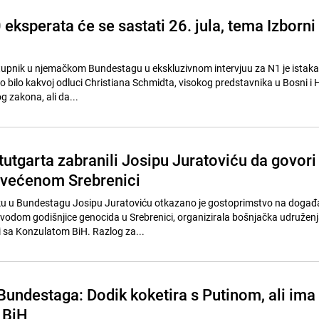
 eksperata će se sastati 26. jula, tema Izborni
tupnik u njemačkom Bundestagu u ekskluzivnom intervjuu za N1 je istaka
o bilo kakvoj odluci Christiana Schmidta, visokog predstavnika u Bosni i 
 zakona, ali da...
tutgarta zabranili Josipu Juratoviću da govori
svećenom Srebrenici
 u Bundestagu Josipu Juratoviću otkazano je gostoprimstvo na događ
ovodom godišnjice genocida u Srebrenici, organizirala bošnjačka udruženj
 sa Konzulatom BiH. Razlog za...
Bundestaga: Dodik koketira s Putinom, ali ima
 BiH