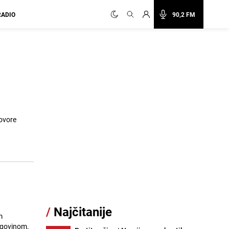
RADIO
90,2 FM
ovore
/
Najčitanije
m
egovinom.