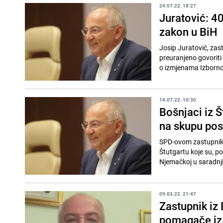
24.07.22. 18:27
Juratović: 40
zakon u BiH
Josip Juratović, zas
preuranjeno govoriti 
o izmjenama Izbornog
14.07.22. 10:30
Bošnjaci iz Š
na skupu po
SPD-ovom zastupniku
Štutgartu koje su, p
Njemačkoj u saradnji
09.03.22. 21:47
Zastupnik iz 
pomagače iz