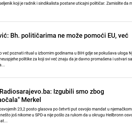
ljenik koji je radnik i sindikalista postane uticajni političar. Zamislite da m
vić: Bh. političarima ne može pomoći EU, već
to već poznati ritual u izbornim godinama u BIH gdje se pokušava uloga 
 neuspjehe politike za koji svi već znaju da je davno promašena i ustvari 
...
 Radiosarajevo.ba: Izgubili smo zbog
naočala" Merkel
s osvojenih 23,2 posto glasova po četvrti put osvojio mandat u njemačkom
što još nikome u SPD-a nije pošlo za rukom da u okrugu Heilbronn osvoji
t...