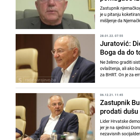
Zastupnik njemačkog
je u pitanju koketir
mišljenje da Njemačk
28.01.22. 07:55
Juratović: Di
Boga da do t
Ne želimo graditi sis
ovlaštenja, ali ako b
za BHRT. On je za emi
06.12.21. 11:45
Zastupnik Bu
prodati dušu
Lider Hrvatske demok
jer je na sjednici D
nezavisnih socijalde