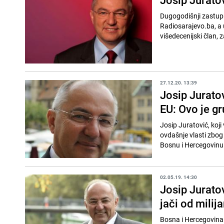
Dugogodišnji zastup
Radiosarajevo.ba, a u
višedecenijski član, z
27.12.20. 13:39
Josip Juratov
EU: Ovo je gr
Josip Juratović, koj
ovdašnje vlasti zbog 
Bosnu i Hercegovinu i
02.05.19. 14:30
Josip Juratov
jači od milij
Bosna i Hercegovina 