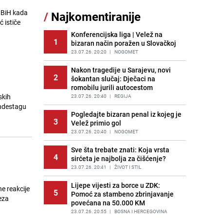
sankcionisao vozača iz Bosanskog
 BiH kada
/
Najkomentiranije
Novog
 ističe
PRIJE 1 DAN
|
BOSNA I HERCEGOVINA
Konferencijska liga | Velež na
1
bizaran način poražen u Slovačkoj
Pojavili su vam se mravi u kući? Bez
12
brige, ovo su najbolji načini da ih se
23.07.26. 20:20
|
NOGOMET
riješite
Nakon tragedije u Sarajevu, novi
PRIJE 2 DANA
|
ŽIVOT I STIL
2
šokantan slučaj: Dječaci na
romobilu jurili autocestom
Kako izgleda travnjak stadiona
13
skih
Koševo nakon tri koncerta Dine
23.07.26. 20:40
|
REGIJA
Merlina
Bundestagu
Pogledajte bizaran penal iz kojeg je
PRIJE 2 DANA
|
FOTO
3
Velež primio gol
Tajna savršenog makedonskog
23.07.26. 20:40
|
NOGOMET
14
ajvara: Stari recept za kremast i
bogat okus
Sve šta trebate znati: Koja vrsta
4
sirćeta je najbolja za čišćenje?
PRIJE 1 DAN
|
RECEPTI
23.07.26. 20:41
|
ŽIVOT I STIL
Kao iz slastičarne: Rolada od
15
čokolade i kokosa bez pečenja,
Lijepe vijesti za borce u ZDK:
e reakcije
5
jednostavan desert bez imalo muke
Pomoć za stambeno zbrinjavanje
eza
povećana na 50.000 KM
PRIJE 1 DAN
|
RECEPTI
23.07.26. 20:55
|
BOSNA I HERCEGOVINA