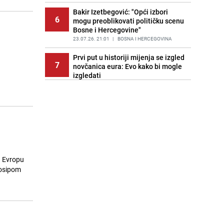
Bakir Izetbegović: "Opći izbori
6
mogu preoblikovati političku scenu
Bosne i Hercegovine"
23.07.26. 21:01
|
BOSNA I HERCEGOVINA
Prvi put u historiji mijenja se izgled
7
novčanica eura: Evo kako bi mogle
izgledati
23.07.26. 21:20
|
SVIJET
Ispovijest zatvorenika koji je
8
preživio Goli otok: "Gutali smo
žilete samo da bi završili u bolnici"
23.07.26. 21:23
|
VIDEO
Sejo Sexon podržao projekat
9
"Historija Bosne i Hercegovine":
u Evropu
Pogledajte njegovu video poruku
Josipom
23.07.26. 21:33
|
KULTURA
Saobraćajna nesreća u Mostaru:
10
Povrijeđena jedna osoba
23.07.26. 21:48
|
CRNA HRONIKA