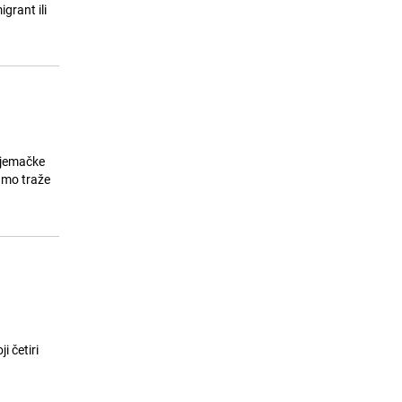
igrant ili
Njemačke
samo traže
 četiri