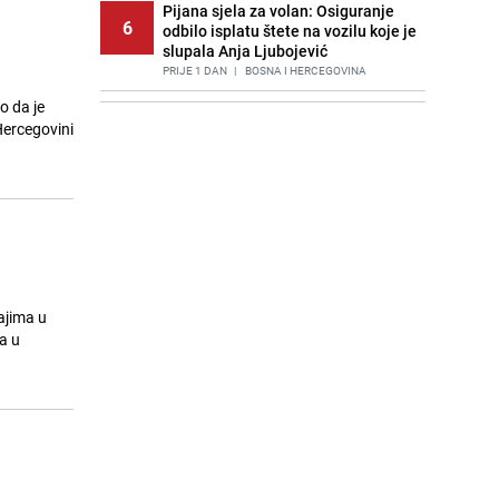
Pijana sjela za volan: Osiguranje
6
odbilo isplatu štete na vozilu koje je
slupala Anja Ljubojević
PRIJE 1 DAN
|
BOSNA I HERCEGOVINA
o da je
Bolja alternativa izbjeljivaču: Kako
7
Hercegovini
održati WC školjku čistom?
PRIJE OKO 11H
|
ŽIVOT I STIL
Akcija na Dobrinji: Specijalci MUP-a
8
KS opkolili zgradu
PRIJE 2 DANA
|
LOKALNE TEME
Znate li šta Dino Merlin pojede prije
9
izlaska na scenu? Njegov ritual
iznenadio mnoge
ajima u
PRIJE 1 DAN
|
SHOWBIZ
a u
Šta se dešava u sarajevskom
10
naselju Vraca? Policija zaprimila
dojavu, izašli na teren
PRIJE 2 DANA
|
CRNA HRONIKA
Nastavak provokacija: MUP RS
11
oduzeo zastavu s ljiljanima i