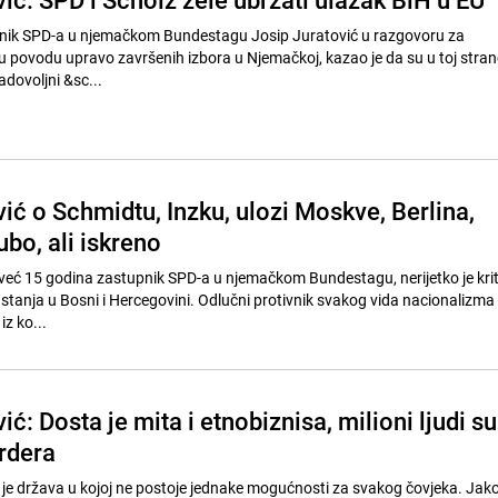
nik SPD-a u njemačkom Bundestagu Josip Juratović u razgovoru za
 povodu upravo završenih izbora u Njemačkoj, kazao je da su u toj stranci
adovoljni &sc...
ić o Schmidtu, Inzku, ulozi Moskve, Berlina,
ubo, ali iskreno
i već 15 godina zastupnik SPD-a u njemačkom Bundestagu, nerijetko je krit
stanja u Bosni i Hercegovini. Odlučni protivnik svakog vida nacionalizma ž
z ko...
ić: Dosta je mita i etnobiznisa, milioni ljudi su
ardera
je država u kojoj ne postoje jednake mogućnosti za svakog čovjeka. Jako