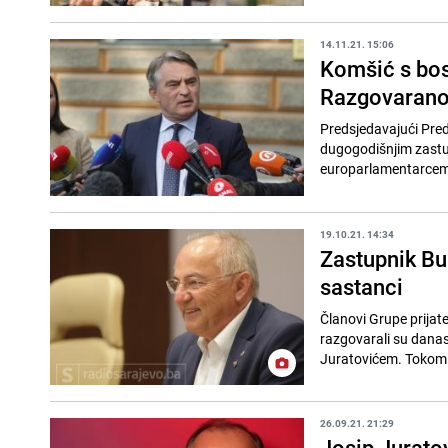
14.11.21. 15:06
Komšić s bo
Razgovarano
Predsjedavajući Pred
dugogodišnjim zastu
europarlamentarcem 
19.10.21. 14:34
Zastupnik Bu
sastanci
Članovi Grupe prija
razgovarali su dana
Juratovićem. Tokom d
26.09.21. 21:29
Josip Juratov