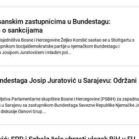
sanskim zastupnicima u Bundestagu:
 o sankcijama
sjedništva Bosne i Hercegovine Željko Komšić sastao se u Stuttgartu s
pnikom Socijaldemokratske partije u njemačkom Bundestagu i
Josipom Juratovićem i mladim pol...
ndestaga Josip Juratović u Sarajevu: Održani
teljstva Parlamentarne skupštine Bosne i Hercegovine (PSBiH) za zapadn
s u Sarajevu sa zastupnikom Bundestaga Savezne Republike Njemačke 
iskusije članovi Grup...
ić: SPD i Scholz žele ubrzati ulazak BiH u EU