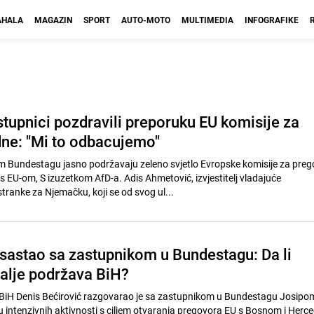
HALA
MAGAZIN
SPORT
AUTO-MOTO
MULTIMEDIA
INFOGRAFIKE
tupnici pozdravili preporuku EU komisije za
dne: "Mi to odbacujemo"
 Bundestagu jasno podržavaju zeleno svjetlo Evropske komisije za preg
s EU-om, S izuzetkom AfD-a. Adis Ahmetović, izvjestitelj vladajuće
tranke za Njemačku, koji se od svog ul...
 sastao sa zastupnikom u Bundestagu: Da li
alje podržava BiH?
 BiH Denis Bećirović razgovarao je sa zastupnikom u Bundestagu Josipo
 intenzivnih aktivnosti s ciljem otvaranja pregovora EU s Bosnom i Herc