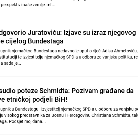
erspektivi naše zemlje, ref...
govorio Juratoviću: Izjave su izraz njegovog
ne cijelog Bundestaga
tupnik njemačkog Bundestaga nedavno je uputio riječi Adisu Ahmetoviću,
stitutuciji te izvjestitelju njemačkog SPD-a u odboru za vanjsku politiku, r
 a sada je...
sudio poteze Schmidta: Pozivam građane da
e etničkoj podjeli BiH!
upnik u Bundestagu i izvjestitelj njemačkog SPD-a u odboru za vanjsku po
nju visokog predstavnika za Bosnu i Hercegovinu Christiana Schmidta, tak
ranije člana Bundestaga. Podsjetimo, dana...