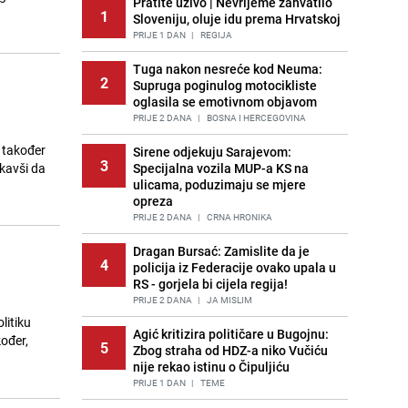
Pratite uživo | Nevrijeme zahvatilo
1
Sloveniju, oluje idu prema Hrvatskoj
PRIJE 1 DAN
|
REGIJA
Tuga nakon nesreće kod Neuma:
2
Supruga poginulog motocikliste
oglasila se emotivnom objavom
PRIJE 2 DANA
|
BOSNA I HERCEGOVINA
 također
Sirene odjekuju Sarajevom:
3
ekavši da
Specijalna vozila MUP-a KS na
ulicama, poduzimaju se mjere
opreza
PRIJE 2 DANA
|
CRNA HRONIKA
Dragan Bursać: Zamislite da je
4
policija iz Federacije ovako upala u
RS - gorjela bi cijela regija!
PRIJE 2 DANA
|
JA MISLIM
litiku
Agić kritizira političare u Bugojnu:
ođer,
5
Zbog straha od HDZ-a niko Vučiću
nije rekao istinu o Čipuljiću
PRIJE 1 DAN
|
TEME