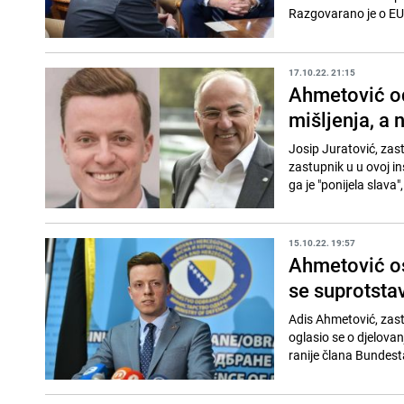
Razgovarano je o EU p
17.10.22. 21:15
Ahmetović od
mišljenja, a 
Josip Juratović, zas
zastupnik u u ovoj in
ga je "ponijela slava",
15.10.22. 19:57
Ahmetović o
se suprotstav
Adis Ahmetović, zast
oglasio se o djelova