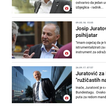
ostvarivo da jedan use
izbjeglica - radnik...
09.05.18. 15:05
Josip Jurato
psihijatar
"Imam osjećaj da je 
istrumentalizirati za
instrument za odraža
26.09.17. 07:57
Juratović za
"ružičastih 
Inače, Juratović je 
Bundestagu. Ovako ne
puta za redom manda