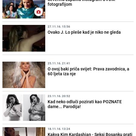
fotografijom
27.11.16. 15:56
Ovako J. Lo pleše kad je niko ne gleda
25.11.16. 21:41
O ovoj baki priča svijet: Prava zavodnica, a
60 ljeta iza nje
23.11.16. 20:52
Kad neko odluči pozirati kao POZNATE
dame... Parodija!
18.11.16. 13:24
Kakva Kim Kardashian - Seksi Bosanku prati