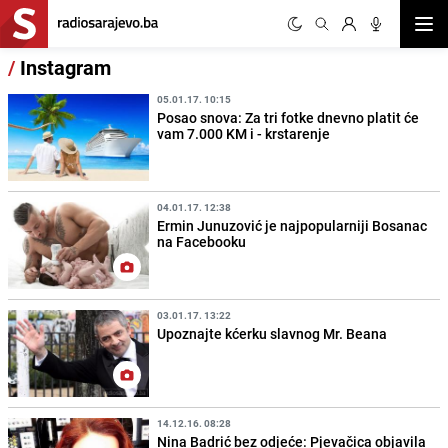
Otvor
/
Instagram
05.01.17. 10:15
Posao snova: Za tri fotke dnevno platit će
vam 7.000 KM i - krstarenje
04.01.17. 12:38
Ermin Junuzović je najpopularniji Bosanac
na Facebooku
03.01.17. 13:22
Upoznajte kćerku slavnog Mr. Beana
14.12.16. 08:28
Nina Badrić bez odjeće: Pjevačica objavila