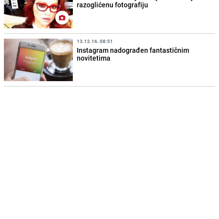
razoglićenu fotografiju
13.12.16. 08:51
Instagram nadograđen fantastičnim
novitetima