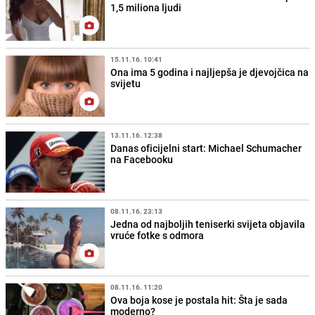
1,5 miliona ljudi
15.11.16. 10:41
Ona ima 5 godina i najljepša je djevojčica na
svijetu
13.11.16. 12:38
Danas oficijelni start: Michael Schumacher
na Facebooku
08.11.16. 23:13
Jedna od najboljih teniserki svijeta objavila
vruće fotke s odmora
08.11.16. 11:20
Ova boja kose je postala hit: Šta je sada
moderno?