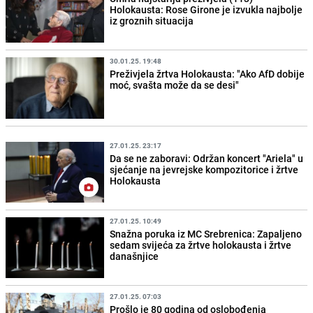
Holokausta: Rose Girone je izvukla najbolje
iz groznih situacija
30.01.25. 19:48
Preživjela žrtva Holokausta: "Ako AfD dobije
moć, svašta može da se desi"
27.01.25. 23:17
Da se ne zaboravi: Održan koncert "Ariela" u
sjećanje na jevrejske kompozitorice i žrtve
Holokausta
27.01.25. 10:49
Snažna poruka iz MC Srebrenica: Zapaljeno
sedam svijeća za žrtve holokausta i žrtve
današnjice
27.01.25. 07:03
Prošlo je 80 godina od oslobođenja