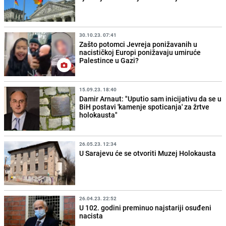
30.10.23. 07:41
Zašto potomci Jevreja ponižavanih u
nacističkoj Europi ponižavaju umiruće
Palestince u Gazi?
15.09.23. 18:40
Damir Arnaut: "Uputio sam inicijativu da se u
BiH postavi 'kamenje spoticanja' za žrtve
holokausta"
26.05.23. 12:34
U Sarajevu će se otvoriti Muzej Holokausta
26.04.23. 22:52
U 102. godini preminuo najstariji osuđeni
nacista