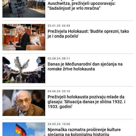
Auschwitza, preživjeli upozoravaju:
"Sadašnjost je vrlo mračna"
22.01.25. 22:45
Preživjela Holokaust: 'Budite oprezni, tako
je i onda počelo'
02.08.24. 08:11
Danas je Međunarodni dan sjećanja na
romske žrtve holokausta
04.06.24. 22:10
Preživjeli holokausta pozivaju mlade da
glasaju: 'Situacija danas je slična 1932. i
1933. godini'
24.05.24. 16:06
Njemačka razmatra proširenje kulture
sjećanja na kolonijalnu historiju