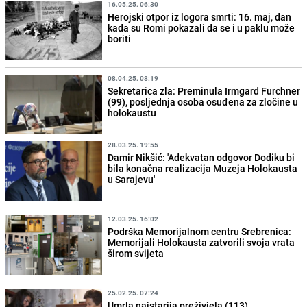
16.05.25. 06:30
Herojski otpor iz logora smrti: 16. maj, dan
kada su Romi pokazali da se i u paklu može
boriti
08.04.25. 08:19
Sekretarica zla: Preminula Irmgard Furchner
(99), posljednja osoba osuđena za zločine u
holokaustu
28.03.25. 19:55
Damir Nikšić: 'Adekvatan odgovor Dodiku bi
bila konačna realizacija Muzeja Holokausta
u Sarajevu'
12.03.25. 16:02
Podrška Memorijalnom centru Srebrenica:
Memorijali Holokausta zatvorili svoja vrata
širom svijeta
25.02.25. 07:24
Umrla najstarija preživjela (113)