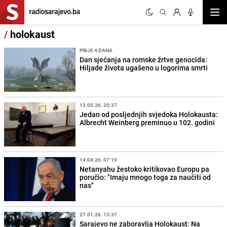
Otvor
/
holokaust
PRIJE 4 DANA
Dan sjećanja na romske žrtve genocida:
Hiljade života ugašeno u logorima smrti
13.05.26. 20:37
Jedan od posljednjih svjedoka Holokausta:
Albrecht Weinberg preminuo u 102. godini
14.04.26. 07:10
Netanyahu žestoko kritikovao Europu pa
poručio: "Imaju mnogo toga za naučiti od
nas"
27.01.26. 13:37
Sarajevo ne zaboravlja Holokaust: Na