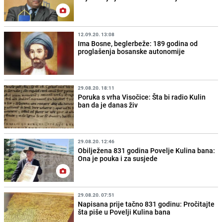
12.09.20. 13:08
Ima Bosne, beglerbeže: 189 godina od
proglašenja bosanske autonomije
29.08.20. 18:11
Poruka s vrha Visočice: Šta bi radio Kulin
ban da je danas živ
29.08.20. 12:46
Obilježena 831 godina Povelje Kulina bana:
Ona je pouka i za susjede
29.08.20. 07:51
Napisana prije tačno 831 godinu: Pročitajte
šta piše u Povelji Kulina bana