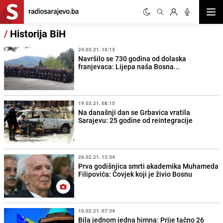
Otvor
/
Historija BiH
24.03.21. 10:13
Navršilo se 730 godina od dolaska
franjevaca: Lijepa naša Bosna...
19.03.21. 08:15
Na današnji dan se Grbavica vratila
Sarajevu: 25 godine od reintegracije
26.02.21. 12:34
Prva godišnjica smrti akademika Muhameda
Filipovića: Čovjek koji je živio Bosnu
10.02.21. 07:34
Bila jednom jedna himna: Prije tačno 26