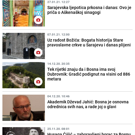
27.01.21. 12:27
Sarajevska ljepotica prkosna i danas: Ovo je
priča o Aškenaškoj sinagogi
07.01.21. 12:00
Uz radost Božića: Bogata historija Stare
pravoslavne crkve u Sarajevu i danas plijeni
14.12.20. 20:35
Tek rijetki znaju da i Bosna ima svoj
Dubrovnik: Gradić podignut na visini od 886
metara
04.12.20. 10:46
Akademik Dževad Jahić: Bosna je osnovna
odrednica svih nas, a rade joj o glavi
25.11.20. 08:01
Husaga Ćišić – zaboravljeni borac za Bosnu