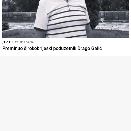
/
LICA
I
PRIJE 3 DANA
Preminuo širokobriješki poduzetnik Drago Galić