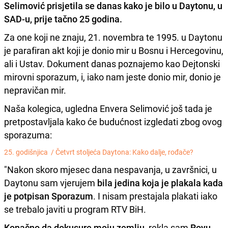
Selimović prisjetila se danas kako je bilo u Daytonu, u
SAD-u, prije tačno 25 godina
.
Za one koji ne znaju, 21. novembra te 1995. u Daytonu
je parafiran akt koji je donio mir u Bosnu i Hercegovinu,
ali i Ustav. Dokument danas poznajemo kao Dejtonski
mirovni sporazum, i, iako nam jeste donio mir, donio je
nepravičan mir.
Naša kolegica, ugledna Envera Selimović još tada je
pretpostavljala kako će budućnost izgledati zbog ovog
sporazuma:
25. godišnjica /
Četvrt stoljeća Daytona: Kako dalje, rođače?
"Nakon skoro mjesec dana nespavanja, u završnici, u
Daytonu sam vjerujem
bila jedina koja je plakala kada
je potpisan Sporazum
. I nisam prestajala plakati iako
se trebalo javiti u program RTV BiH.
Konačno da dokusure moju zemlju
, rekla sam
Royu