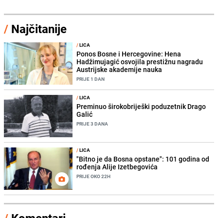
/
Najčitanije
/
LICA
Ponos Bosne i Hercegovine: Hena
Hadžimujagić osvojila prestižnu nagradu
Austrijske akademije nauka
PRIJE 1 DAN
/
LICA
Preminuo širokobriješki poduzetnik Drago
Galić
PRIJE 3 DANA
/
LICA
"Bitno je da Bosna opstane": 101 godina od
rođenja Alije Izetbegovića
PRIJE OKO 22H