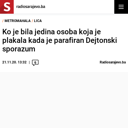
Otvor
/
METROMAHALA
/
LICA
Ko je bila jedina osoba koja je
plakala kada je parafiran Dejtonski
sporazum
21.11.20. 13:32
Radiosarajevo.ba
6