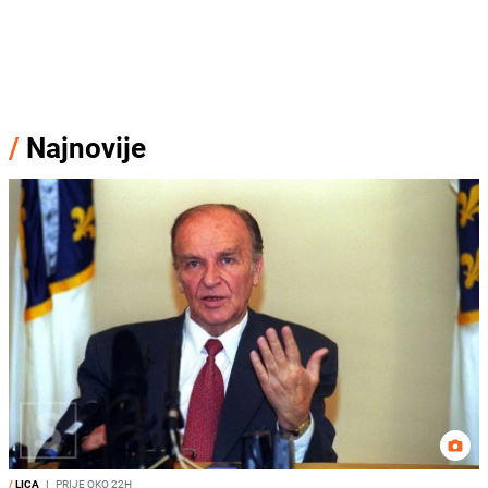
/
Najnovije
/
LICA
I
PRIJE OKO 22H