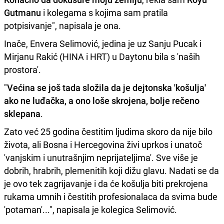
Gutmanu
i kolegama s kojima sam pratila
potpisivanje", napisala je ona.
Inače, Envera Selimović, jedina je uz Sanju Pucak i
Mirjanu Rakić (HINA i HRT) u Daytonu bila s 'naših
prostora'.
"
Većina se još tada složila da je dejtonska 'košulja'
ako ne luđačka, a ono loše skrojena, bolje rečeno
sklepana
.
Zato već 25 godina čestitim ljudima skoro da nije bilo
života, ali Bosna i Hercegovina živi uprkos i unatoč
'vanjskim i unutrašnjim neprijateljima'. Sve više je
dobrih, hrabrih, plemenitih koji dižu glavu. Nadati se da
je ovo tek zagrijavanje i da će košulja biti prekrojena
rukama umnih i čestitih profesionalaca da svima bude
'potaman'...", napisala je kolegica Selimović.