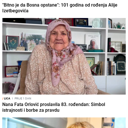
"Bitno je da Bosna opstane": 101 godina od rođenja Alije
Izetbegovića
/
LICA
I
PRIJE 1 DAN
Nana Fata Orlović proslavila 83. rođendan: Simbol
istrajnosti i borbe za pravdu