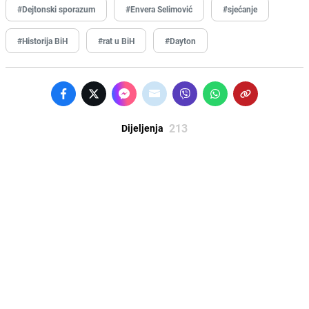
#Dejtonski sporazum
#Envera Selimović
#sjećanje
#Historija BiH
#rat u BiH
#Dayton
213
Dijeljenja