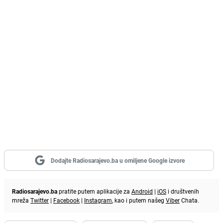
Dodajte Radiosarajevo.ba u omiljene Google izvore
Radiosarajevo.ba
pratite putem aplikacije za
Android
|
iOS
i društvenih
mreža
Twitter
|
Facebook
|
Instagram
, kao i putem našeg
Viber
Chata.