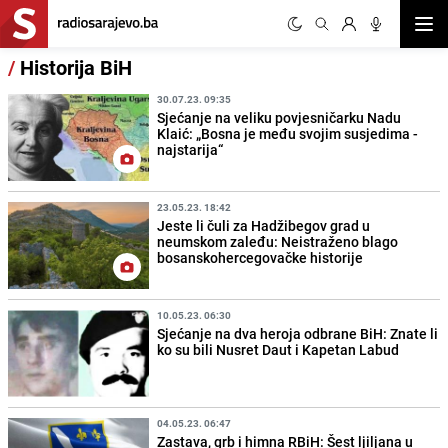
Otvor
/
Historija BiH
30.07.23. 09:35
Sjećanje na veliku povjesničarku Nadu
Klaić: „Bosna je među svojim susjedima -
najstarija“
23.05.23. 18:42
Jeste li čuli za Hadžibegov grad u
neumskom zaleđu: Neistraženo blago
bosanskohercegovačke historije
10.05.23. 06:30
Sjećanje na dva heroja odbrane BiH: Znate li
ko su bili Nusret Daut i Kapetan Labud
04.05.23. 06:47
Zastava, grb i himna RBiH: Šest ljiljana u