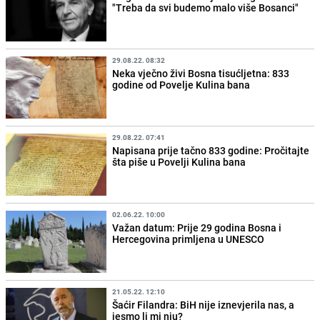
"Treba da svi budemo malo više Bosanci"
29.08.22. 08:32
Neka vječno živi Bosna tisućljetna: 833
godine od Povelje Kulina bana
29.08.22. 07:41
Napisana prije tačno 833 godine: Pročitajte
šta piše u Povelji Kulina bana
02.06.22. 10:00
Važan datum: Prije 29 godina Bosna i
Hercegovina primljena u UNESCO
21.05.22. 12:10
Šaćir Filandra: BiH nije iznevjerila nas, a
jesmo li mi nju?