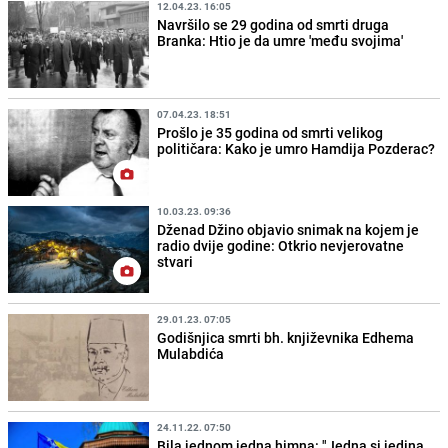
12.04.23. 16:05
Navršilo se 29 godina od smrti druga
Branka: Htio je da umre 'među svojima'
07.04.23. 18:51
Prošlo je 35 godina od smrti velikog
političara: Kako je umro Hamdija Pozderac?
10.03.23. 09:36
Dženad Džino objavio snimak na kojem je
radio dvije godine: Otkrio nevjerovatne
stvari
29.01.23. 07:05
Godišnjica smrti bh. književnika Edhema
Mulabdića
24.11.22. 07:50
Bila jednom jedna himna: "Jedna si jedina,