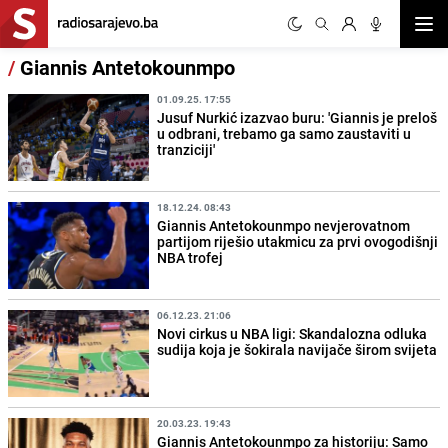
Otvor
/
Giannis Antetokounmpo
01.09.25. 17:55
Jusuf Nurkić izazvao buru: 'Giannis je preloš
u odbrani, trebamo ga samo zaustaviti u
tranziciji'
18.12.24. 08:43
Giannis Antetokounmpo nevjerovatnom
partijom riješio utakmicu za prvi ovogodišnji
NBA trofej
06.12.23. 21:06
Novi cirkus u NBA ligi: Skandalozna odluka
sudija koja je šokirala navijače širom svijeta
20.03.23. 19:43
Giannis Antetokounmpo za historiju: Samo