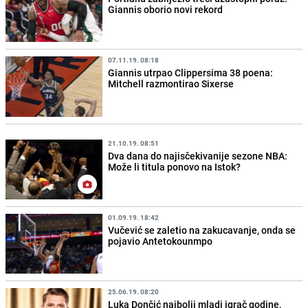
Giannis oborio novi rekord
07.11.19. 08:18
Giannis utrpao Clippersima 38 poena:
Mitchell razmontirao Sixerse
21.10.19. 08:51
Dva dana do najisčekivanije sezone NBA:
Može li titula ponovo na Istok?
01.09.19. 18:42
Vučević se zaletio na zakucavanje, onda se
pojavio Antetokounmpo
25.06.19. 08:20
Luka Dončić najbolji mladi igrač godine,