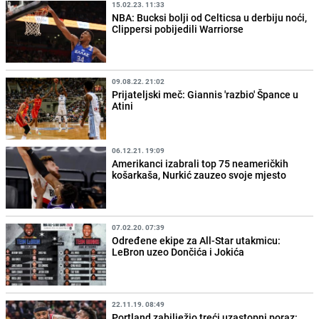
15.02.23. 11:33
NBA: Bucksi bolji od Celticsa u derbiju noći,
Clippersi pobijedili Warriorse
09.08.22. 21:02
Prijateljski meč: Giannis 'razbio' Špance u
Atini
06.12.21. 19:09
Amerikanci izabrali top 75 neameričkih
košarkaša, Nurkić zauzeo svoje mjesto
07.02.20. 07:39
Određene ekipe za All-Star utakmicu:
LeBron uzeo Dončića i Jokića
22.11.19. 08:49
Portland zabilježio treći uzastopni poraz: