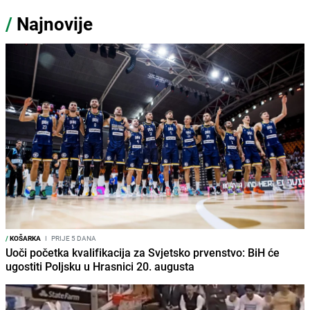
/
Najnovije
/
KOŠARKA
I
PRIJE 5 DANA
Uoči početka kvalifikacija za Svjetsko prvenstvo: BiH će
ugostiti Poljsku u Hrasnici 20. augusta