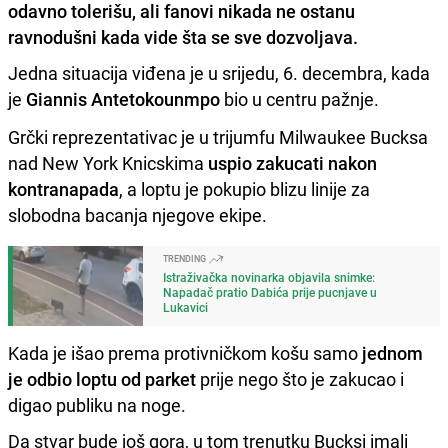
odavno tolerišu, ali fanovi nikada ne ostanu
ravnodušni kada vide šta se sve dozvoljava.
Jedna situacija viđena je u srijedu, 6. decembra, kada
je
Giannis Antetokounmpo
bio u centru pažnje.
Grčki reprezentativac je u trijumfu Milwaukee Bucksa
nad New York Knicskima
uspio zakucati nakon
kontranapada
, a loptu je pokupio blizu linije za
slobodna bacanja njegove ekipe.
TRENDING
Istraživačka novinarka objavila snimke:
Napadač pratio Dabića prije pucnjave u
Lukavici
Kada je išao prema protivničkom košu samo
jednom
je odbio loptu od parket
prije nego što je zakucao i
digao publiku na noge.
Da stvar bude još gora, u tom trenutku Bucksi imali