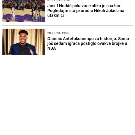
02.12.23. 09:34
Jusuf Nurkić pokazao koliko je snažan:
Pogledajte šta je uradio Nikoli Jokiću na
utakmici
20.03.23. 19:43
Giannis Antetokounmpo za historiju: Samo
još sedam igrača postiglo ovakve brojke u
NBA