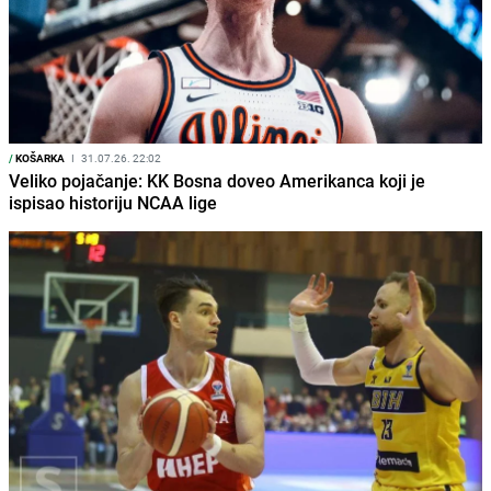
/
KOŠARKA
I
31.07.26. 22:02
Veliko pojačanje: KK Bosna doveo Amerikanca koji je
ispisao historiju NCAA lige