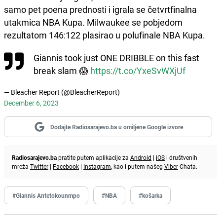
samo pet poena prednosti i igrala se četvrtfinalna
utakmica NBA Kupa. Milwaukee se pobjedom
rezultatom 146:122 plasirao u polufinale NBA Kupa.
Giannis took just ONE DRIBBLE on this fast
break slam 😱
https://t.co/YxeSvWXjUf
— Bleacher Report (@BleacherReport)
December 6, 2023
Dodajte Radiosarajevo.ba u omiljene Google izvore
Radiosarajevo.ba
pratite putem aplikacije za
Android
|
iOS
i društvenih
mreža
Twitter
|
Facebook
|
Instagram
, kao i putem našeg
Viber
Chata.
#Giannis Antetokounmpo
#NBA
#košarka