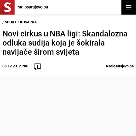
Otvor
/
SPORT
/
KOŠARKA
Novi cirkus u NBA ligi: Skandalozna
odluka sudija koja je šokirala
navijače širom svijeta
06.12.23. 21:06
Radiosarajevo.ba
1