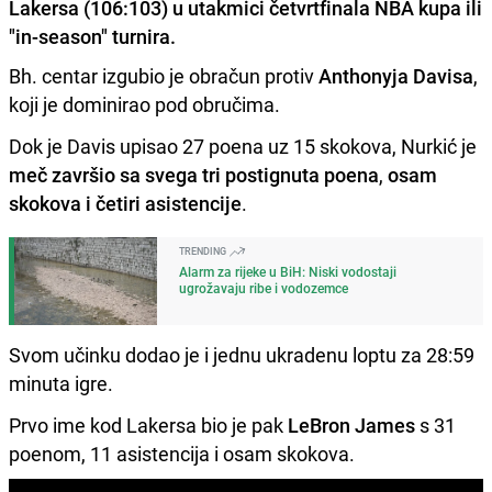
Lakersa (106:103) u utakmici četvrtfinala NBA kupa ili
"in-season" turnira.
Bh. centar izgubio je obračun protiv
Anthonyja Davisa
,
koji je dominirao pod obručima.
Dok je Davis upisao 27 poena uz 15 skokova, Nurkić je
meč završio sa svega tri postignuta poena
,
osam
skokova i četiri asistencije
.
TRENDING
Alarm za rijeke u BiH: Niski vodostaji
ugrožavaju ribe i vodozemce
Svom učinku dodao je i jednu ukradenu loptu za 28:59
minuta igre.
Prvo ime kod Lakersa bio je pak
LeBron James
s 31
poenom, 11 asistencija i osam skokova.