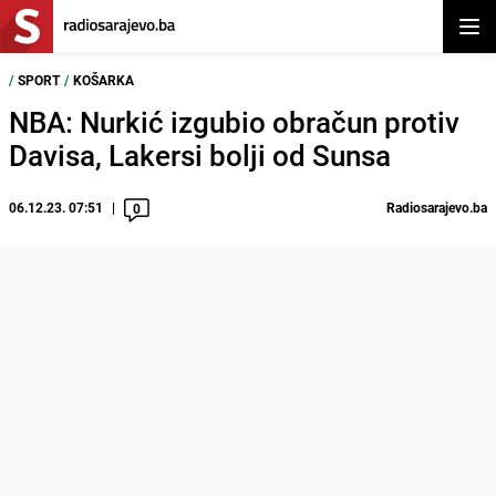
Otvor
/
SPORT
/
KOŠARKA
NBA: Nurkić izgubio obračun protiv
Davisa, Lakersi bolji od Sunsa
06.12.23. 07:51
Radiosarajevo.ba
0