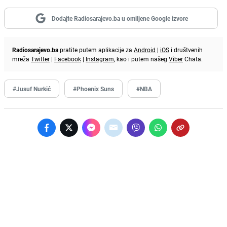
Dodajte Radiosarajevo.ba u omiljene Google izvore
Radiosarajevo.ba
pratite putem aplikacije za
Android
|
iOS
i društvenih
mreža
Twitter
|
Facebook
|
Instagram
, kao i putem našeg
Viber
Chata.
#Jusuf Nurkić
#Phoenix Suns
#NBA