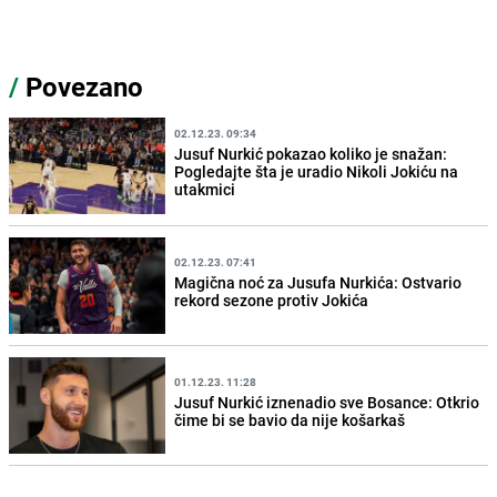
/
Povezano
02.12.23. 09:34
Jusuf Nurkić pokazao koliko je snažan:
Pogledajte šta je uradio Nikoli Jokiću na
utakmici
02.12.23. 07:41
Magična noć za Jusufa Nurkića: Ostvario
rekord sezone protiv Jokića
01.12.23. 11:28
Jusuf Nurkić iznenadio sve Bosance: Otkrio
čime bi se bavio da nije košarkaš