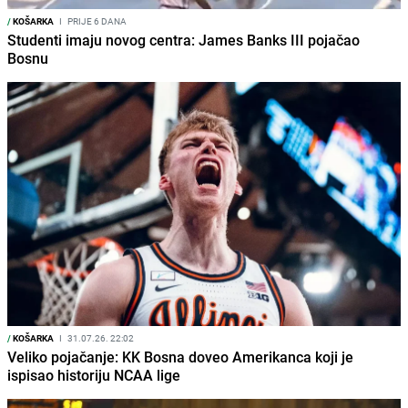
/
KOŠARKA
I
PRIJE 6 DANA
Studenti imaju novog centra: James Banks III pojačao
Bosnu
/
KOŠARKA
I
31.07.26. 22:02
Veliko pojačanje: KK Bosna doveo Amerikanca koji je
ispisao historiju NCAA lige