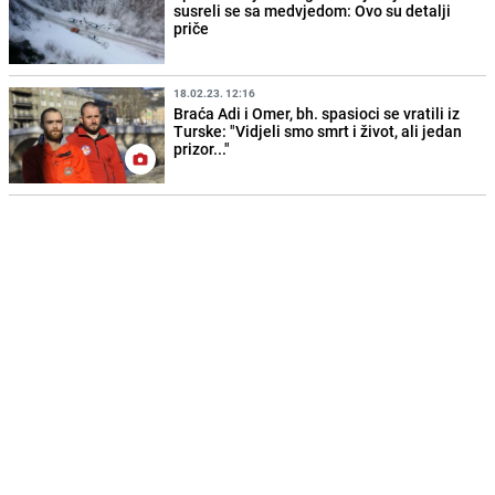
susreli se sa medvjedom: Ovo su detalji
priče
18.02.23. 12:16
Braća Adi i Omer, bh. spasioci se vratili iz
Turske: "Vidjeli smo smrt i život, ali jedan
prizor..."