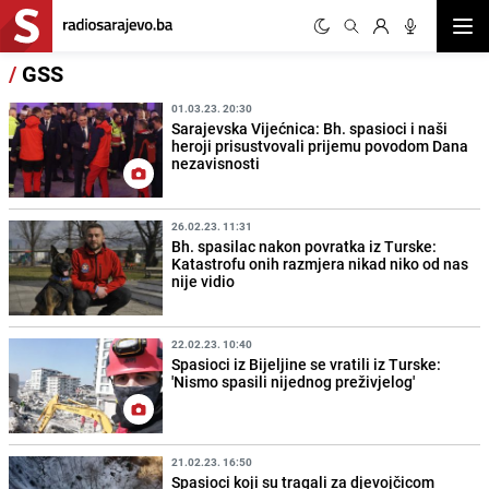
Otvor
/
GSS
01.03.23. 20:30
Sarajevska Vijećnica: Bh. spasioci i naši
heroji prisustvovali prijemu povodom Dana
nezavisnosti
26.02.23. 11:31
Bh. spasilac nakon povratka iz Turske:
Katastrofu onih razmjera nikad niko od nas
nije vidio
22.02.23. 10:40
Spasioci iz Bijeljine se vratili iz Turske:
'Nismo spasili nijednog preživjelog'
21.02.23. 16:50
Spasioci koji su tragali za djevojčicom