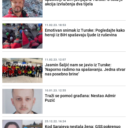
akcija izvlačenja dva tijela
11.02.23. 18:53
Emotivan snimak iz Turske: Pogledajte kako
heroji iz BiH spašavaju ljude iz ruševina
11.02.23. 12:07
Jasmin Šaljić nam se javio iz Turske:
'Naporno radimo na spašavanju. Jedna stvar
nas posebno brine'
10.01.23. 12:55
Traži se pomoć građana: Nestao Admir
Puzić
25.12.22. 16:24
Kod Sarajeva nestala žena: GSS pokrenuo