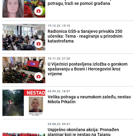
potragu, traži se pomoć građana
19.12.22. 15:10
Radionica GSS-a Sarajevo privukla 250
učenika: Tema - reagiranje u prirodnim
katastrofama
16.11.22. 21:20
U Vijećnici postavljena izložba o gorskom
spašavanju u Bosni i Hercegovini kroz
vrijeme
04.09.22. 18:57
Velika potraga u neumskom zaleđu, nestao
Nikola Prkačin
29.08.22. 09:41
Uspješno okončana akcija: Pronađen
planinar koji je nestao na Tajanu