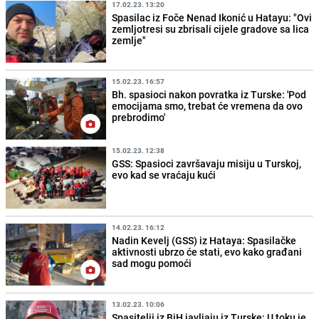
17.02.23. 13:20
Spasilac iz Foče Nenad Ikonić u Hatayu: "Ovi
zemljotresi su zbrisali cijele gradove sa lica
zemlje"
15.02.23. 16:57
Bh. spasioci nakon povratka iz Turske: 'Pod
emocijama smo, trebat će vremena da ovo
prebrodimo'
15.02.23. 12:38
GSS: Spasioci završavaju misiju u Turskoj,
evo kad se vraćaju kući
14.02.23. 16:12
Nadin Kevelj (GSS) iz Hataya: Spasilačke
aktivnosti ubrzo će stati, evo kako građani
sad mogu pomoći
13.02.23. 10:06
Spasitelji iz BiH javljaju iz Turske: U toku je