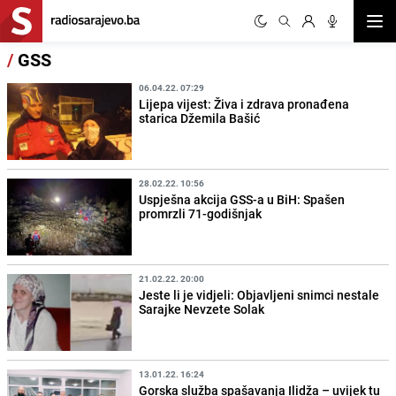
Otvor
/
GSS
06.04.22. 07:29
Lijepa vijest: Živa i zdrava pronađena
starica Džemila Bašić
28.02.22. 10:56
Uspješna akcija GSS-a u BiH: Spašen
promrzli 71-godišnjak
21.02.22. 20:00
Jeste li je vidjeli: Objavljeni snimci nestale
Sarajke Nevzete Solak
13.01.22. 16:24
Gorska služba spašavanja Ilidža – uvijek tu