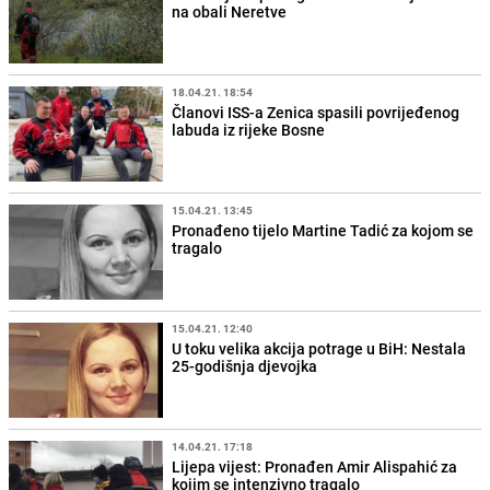
na obali Neretve
18.04.21. 18:54
Članovi ISS-a Zenica spasili povrijeđenog
labuda iz rijeke Bosne
15.04.21. 13:45
Pronađeno tijelo Martine Tadić za kojom se
tragalo
15.04.21. 12:40
U toku velika akcija potrage u BiH: Nestala
25-godišnja djevojka
14.04.21. 17:18
Lijepa vijest: Pronađen Amir Alispahić za
kojim se intenzivno tragalo