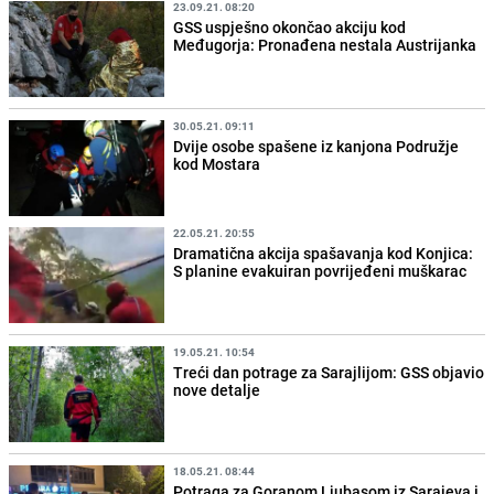
23.09.21. 08:20
GSS uspješno okončao akciju kod
Međugorja: Pronađena nestala Austrijanka
30.05.21. 09:11
Dvije osobe spašene iz kanjona Podružje
kod Mostara
22.05.21. 20:55
Dramatična akcija spašavanja kod Konjica:
S planine evakuiran povrijeđeni muškarac
19.05.21. 10:54
Treći dan potrage za Sarajlijom: GSS objavio
nove detalje
18.05.21. 08:44
Potraga za Goranom Ljubasom iz Sarajeva i