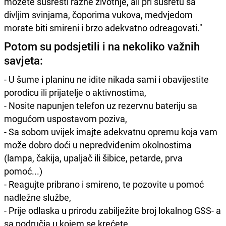
možete susresti razne životnje, ali pri susretu sa
divljim svinjama, čoporima vukova, medvjedom
morate biti smireni i brzo adekvatno odreagovati."
Potom su podsjetili i na nekoliko važnih
savjeta:
- U šume i planinu ne idite nikada sami i obavijestite
porodicu ili prijatelje o aktivnostima,
- Nosite napunjen telefon uz rezervnu bateriju sa
mogućom uspostavom poziva,
- Sa sobom uvijek imajte adekvatnu opremu koja vam
može dobro doći u nepredviđenim okolnostima
(lampa, čakija, upaljač ili šibice, petarde, prva
pomoć...)
- Reagujte pribrano i smireno, te pozovite u pomoć
nadležne službe,
- Prije odlaska u prirodu zabilježite broj lokalnog GSS- a
sa područja u kojem se krećete.