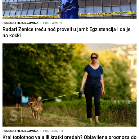
/
BOSNA I HERCEGOVINA
I
PRIJE 49MIN
Rudari Zenice treću noć proveli u jami: Egzistencija i dalje
na kocki
/
BOSNA I HERCEGOVINA
I
PRIJE OKO 1H
Kraj toplotnog vala ili kratki predah? Objavljena prognoza do