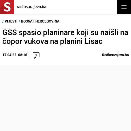
Otvor
/
VIJESTI
/
BOSNA I HERCEGOVINA
GSS spasio planinare koji su naišli na
čopor vukova na planini Lisac
17.04.22. 08:16
Radiosarajevo.ba
1