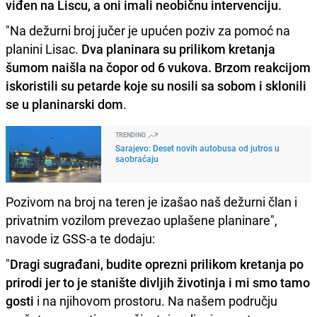
viđen na Liscu
, a oni imali neobičnu intervenciju.
"Na dežurni broj jučer je upućen poziv za pomoć na
planini Lisac.
Dva planinara su prilikom kretanja
šumom naišla na čopor od 6 vukova. Brzom reakcijom
iskoristili su petarde koje su nosili sa sobom i sklonili
se u planinarski dom
.
TRENDING
Sarajevo: Deset novih autobusa od jutros u
saobraćaju
Pozivom na broj na teren je izašao naš dežurni član i
privatnim vozilom prevezao uplašene planinare",
navode iz GSS-a te dodaju:
"
Dragi sugrađani, budite oprezni prilikom kretanja po
prirodi jer to je stanište divljih životinja i mi smo tamo
gosti
i na njihovom prostoru. Na našem području