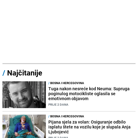
/
Najčitanije
/
BOSNA I HERCEGOVINA
Tuga nakon nesreće kod Neuma: Supruga
poginulog motocikliste oglasila se
emotivnom objavom
PRIJE 2 DANA
/
BOSNA I HERCEGOVINA
Pijana sjela za volan: Osiguranje odbilo
isplatu štete na vozilu koje je slupala Anja
Ljubojević
PRIJE 2 DANA