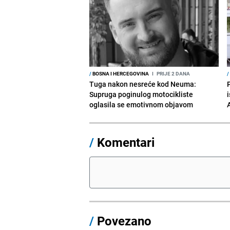
/
BOSNA I HERCEGOVINA
I
PRIJE 2 DANA
/
Tuga nakon nesreće kod Neuma:
Supruga poginulog motocikliste
i
oglasila se emotivnom objavom
/
Komentari
/
Povezano