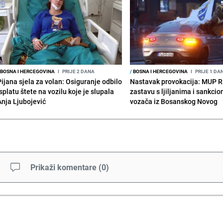
BOSNA I HERCEGOVINA
I
PRIJE 2 DANA
/
BOSNA I HERCEGOVINA
I
PRIJE 1 DA
Pijana sjela za volan: Osiguranje odbilo
Nastavak provokacija: MUP 
splatu štete na vozilu koje je slupala
zastavu s ljiljanima i sankcio
Anja Ljubojević
vozača iz Bosanskog Novog
Prikaži komentare
(
0
)