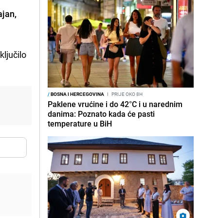
ajan,
ključilo
/
BOSNA I HERCEGOVINA
I
PRIJE OKO 8H
Paklene vrućine i do 42°C i u narednim
danima: Poznato kada će pasti
temperature u BiH