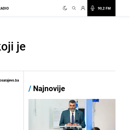
RADIO
90,2 FM
ji je
osarajevo.ba
/
Najnovije