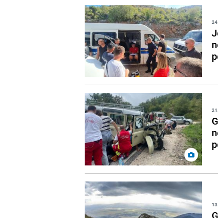
24
J
n
p
21
G
n
p
13
G