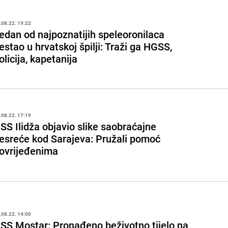
.08.22. 19:22
edan od najpoznatijih speleoronilaca
estao u hrvatskoj špilji: Traži ga HGSS,
olicija, kapetanija
.08.22. 17:19
SS Ilidža objavio slike saobraćajne
esreće kod Sarajeva: Pružali pomoć
ovrijeđenima
.08.22. 14:00
SS Mostar: Pronađeno beživotno tijelo na