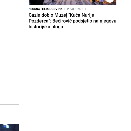
/
BOSNA I HERCEGOVINA
I
PRIJE OKO 9H
Cazin dobio Muzej "Kuća Nurije
Pozderca": Bećirović podsjetio na njegovu
historijsku ulogu