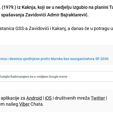
 (1979.) iz Kaknja, koji se u nedjelju izgubio na planini T
e spašavanja Zavidovići Admir Bajraktarević.
 stanica GSS-a Zavidovići i Kakanj, a danas će u potragu u
evica i desnica ujedinjene protiv Maroka kao suorganizatora SP 2030.
Dodajte Radiosarajevo.ba u omiljene Google izvore
aplikacije za
Android
|
iOS
i društvenih mreža
Twitter
|
utem našeg
Viber
Chata.