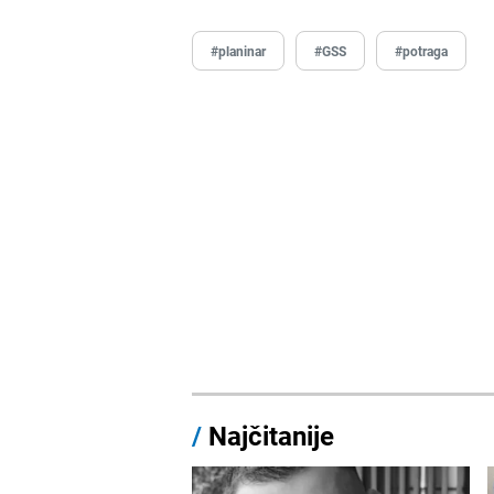
#planinar
#GSS
#potraga
/
Najčitanije