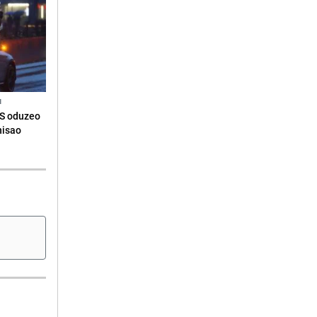
N
RS oduzeo
nisao