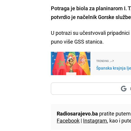
Potraga je biola za planinarom I. T.
potvrdio je načelnik Gorske služb
U potrazi su učestvovali pripadnici
puno više GSS stanica.
TRENDING
Španska krajnja lj
Radiosarajevo.ba
pratite putem 
Facebook
|
Instagram
, kao i p