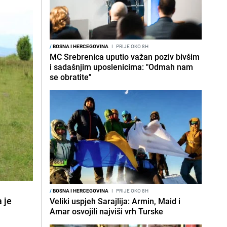
/
BOSNA I HERCEGOVINA
I
PRIJE OKO 8H
MC Srebrenica uputio važan poziv bivšim
i sadašnjim uposlenicima: "Odmah nam
se obratite"
/
BOSNA I HERCEGOVINA
I
PRIJE OKO 8H
 je
Veliki uspjeh Sarajlija: Armin, Maid i
Amar osvojili najviši vrh Turske