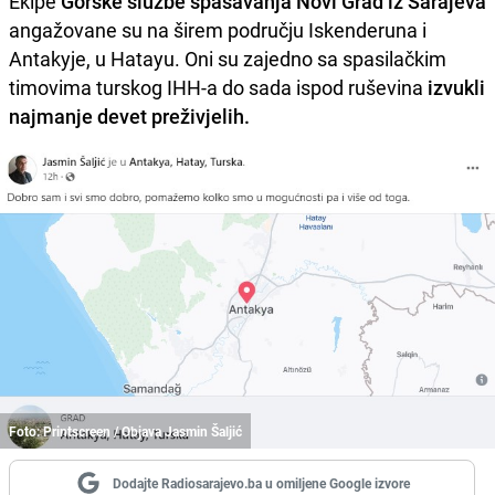
Ekipe
Gorske službe spašavanja Novi Grad iz Sarajeva
angažovane su na širem području Iskenderuna i
Antakyje, u Hatayu. Oni su zajedno sa spasilačkim
timovima turskog IHH-a do sada ispod ruševina
izvukli
najmanje devet preživjelih.
Foto: Printscreen / Objava Jasmin Šaljić
Dodajte Radiosarajevo.ba u omiljene Google izvore