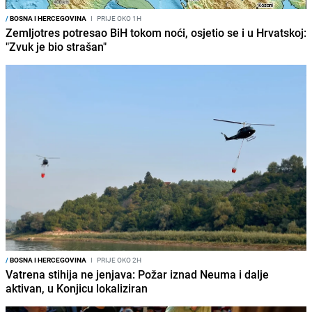
/
BOSNA I HERCEGOVINA
I
PRIJE OKO 1H
Zemljotres potresao BiH tokom noći, osjetio se i u Hrvatskoj:
"Zvuk je bio strašan"
/
BOSNA I HERCEGOVINA
I
PRIJE OKO 2H
Vatrena stihija ne jenjava: Požar iznad Neuma i dalje
aktivan, u Konjicu lokaliziran