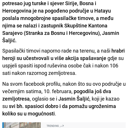
potresao jug turske i sjever Sirije, Bosna i
Hercegovina je na pogođeno područje u Hatayu
poslala mnogobrojne spasilačke timove, a među
njima se nalazi i zastupnik Skupštine Kantona
Sarajevo (Stranka za Bosnu i Hercegovinu), Jasmin
Šaljić.
Spasilački timovi naporno rade na terenu, a naši
hrabri
heroji su učestvovali u više akcija spašavanje
gdje su
uspjeli spasiti ispod ruševina osobe čak i nakon 106
sati nakon razornog zemljotresa.
Na svom facebook profilu, nakon što su ovo područje u
večernjim satima, 10. februara,
pogodila još dva
zemljotresa
, oglasio se i
Jasmin Šaljić
, koji je kazao
su
svi bh. spasioci dobro i da pomažu ugroženima
koliko su u mogućnosti
.
TRENDING