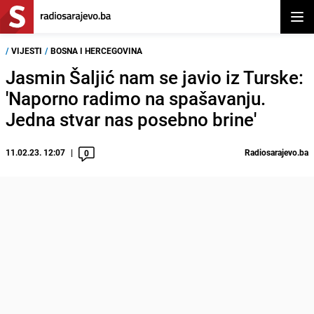
Otvor
/
VIJESTI
/
BOSNA I HERCEGOVINA
Jasmin Šaljić nam se javio iz Turske:
'Naporno radimo na spašavanju.
Jedna stvar nas posebno brine'
11.02.23. 12:07
Radiosarajevo.ba
0