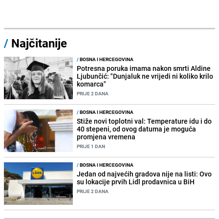
/
Najčitanije
/
BOSNA I HERCEGOVINA
Potresna poruka imama nakon smrti Aldine
Ljubunčić: "Dunjaluk ne vrijedi ni koliko krilo
komarca"
PRIJE 2 DANA
/
BOSNA I HERCEGOVINA
Stiže novi toplotni val: Temperature idu i do
40 stepeni, od ovog datuma je moguća
promjena vremena
PRIJE 1 DAN
/
BOSNA I HERCEGOVINA
Jedan od najvećih gradova nije na listi: Ovo
su lokacije prvih Lidl prodavnica u BiH
PRIJE 2 DANA