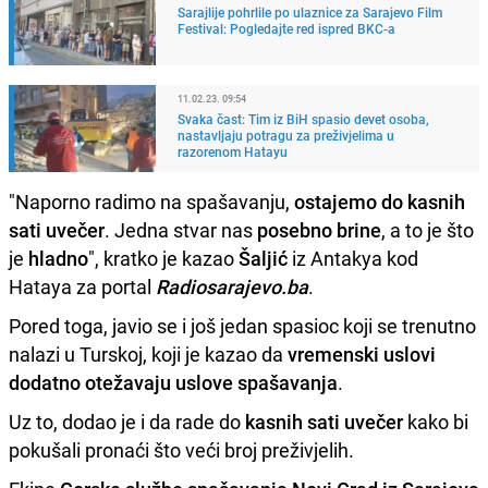
Sarajlije pohrlile po ulaznice za Sarajevo Film
Festival: Pogledajte red ispred BKC-a
11.02.23. 09:54
Svaka čast: Tim iz BiH spasio devet osoba,
nastavljaju potragu za preživjelima u
razorenom Hatayu
"Naporno radimo na spašavanju,
ostajemo do kasnih
sati uvečer
. Jedna stvar nas
posebno brine
, a to je što
je
hladno
", kratko je kazao
Šaljić
iz Antakya kod
Hataya za portal
Radiosarajevo.ba
.
Pored toga, javio se i još jedan spasioc koji se trenutno
nalazi u Turskoj, koji je kazao da
vremenski uslovi
dodatno otežavaju uslove spašavanja
.
Uz to, dodao je i da rade do
kasnih sati uvečer
kako bi
pokušali pronaći što veći broj preživjelih.