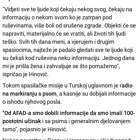
"Vidjeti sve te ljude koji čekaju nekog svog, čekaju na
informaciju o nekom svom ko je zatrpan pod
ruševinama, više boli od srušene zgrade. Objekti će se
napraviti, materijalno će se vratiti, ali životi tih ljudi
teško. Svih tih dana meni, a vjerujem i drugim
spasiocima, najteže je padalo gledati sve te ljude koji
su čekali kod ruševina neku informaciju. Jednog dana
mi je prišla žena i zahvaljuje se što pomažemo",
ispričao je Hinović.
Tokom spasilačke misije u Turskoj uglavnom je r
adio
na markiranju s psom
, a kasnije su dobijali informacije
o ishodu njihovog posla.
"Od AFAD-a smo dobili informacije da smo imali 100-
postotni učinak
i sa psima i generalnim djelovanjem
tamo", pojasnio je Hinović.