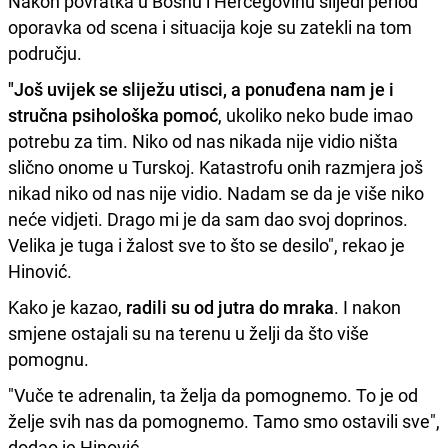
Nakon povratka u Bosnu i Hercegovinu slijedi period
oporavka od scena i situacija koje su zatekli na tom
području.
"Još uvijek se sliježu utisci, a ponuđena nam je i
stručna psihološka pomoć
, ukoliko neko bude imao
potrebu za tim. Niko od nas nikada nije vidio ništa
slično onome u Turskoj. Katastrofu onih razmjera još
nikad niko od nas nije vidio. Nadam se da je više niko
neće vidjeti. Drago mi je da sam dao svoj doprinos.
Velika je tuga i žalost sve to što se desilo", rekao je
Hinović.
Kako je kazao,
radili su od jutra do mraka
. I nakon
smjene ostajali su na terenu u želji da što više
pomognu.
"Vuče te adrenalin, ta želja da pomognemo. To je od
želje svih nas da pomognemo. Tamo smo ostavili sve",
dodao je Hinović.