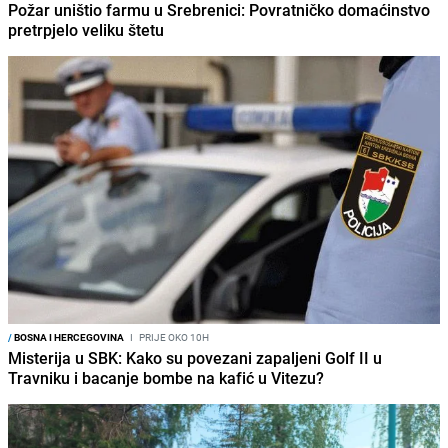
Požar uništio farmu u Srebrenici: Povratničko domaćinstvo
pretrpjelo veliku štetu
/
BOSNA I HERCEGOVINA
I
PRIJE OKO 10H
Misterija u SBK: Kako su povezani zapaljeni Golf II u
Travniku i bacanje bombe na kafić u Vitezu?