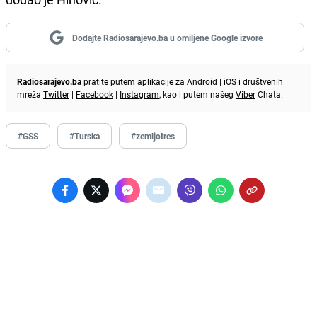
Dodajte Radiosarajevo.ba u omiljene Google izvore
Radiosarajevo.ba
pratite putem aplikacije za
Android
|
iOS
i društvenih
mreža
Twitter
|
Facebook
|
Instagram
, kao i putem našeg
Viber
Chata.
#GSS
#Turska
#zemljotres