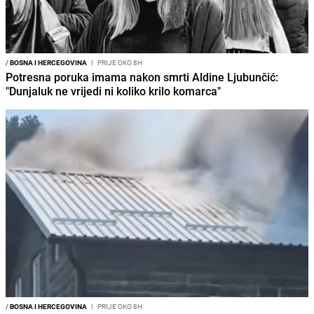
/
BOSNA I HERCEGOVINA
I
PRIJE OKO 8H
Potresna poruka imama nakon smrti Aldine Ljubunčić:
"Dunjaluk ne vrijedi ni koliko krilo komarca"
/
BOSNA I HERCEGOVINA
I
PRIJE OKO 8H