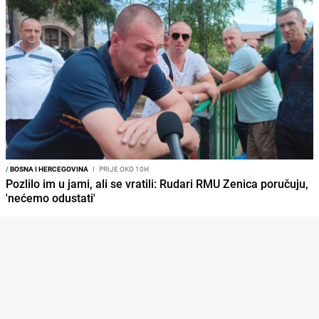
/
BOSNA I HERCEGOVINA
I
PRIJE OKO 10H
Pozlilo im u jami, ali se vratili: Rudari RMU Zenica poručuju,
'nećemo odustati'