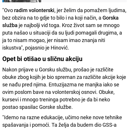
"Ovo
radim volonterski
, jer želim da pomažem ljudima,
bez obzira na to gdje to bilo i na koji način, a
Gorska
služba
je najbolji vid toga. Kroz život sam se mnogo
puta našao u situaciji da su ljudi pomagali drugima, a
ja to nisam mogao, jer nisam imao znanja niti
iskustva", pojasnio je Hinović.
Opet bi otišao u sličnu akciju
Nakon prijave u Gorsku službu, prošao je različite
obuke zbog kojih je bio spreman za različite akcije koje
se nađu pred njima. Entuzijazma ne manjka iako se
ovim poslom bave na volonterskoj osnovi. Obuke,
kursevi i mnogo treninga potrebno je da bi neko
postao spasilac Gorske službe.
"Idemo na razne edukacije, učimo neke nove tehnike
spašavanja i pomoći. Ta želja da budem dio GSS-a