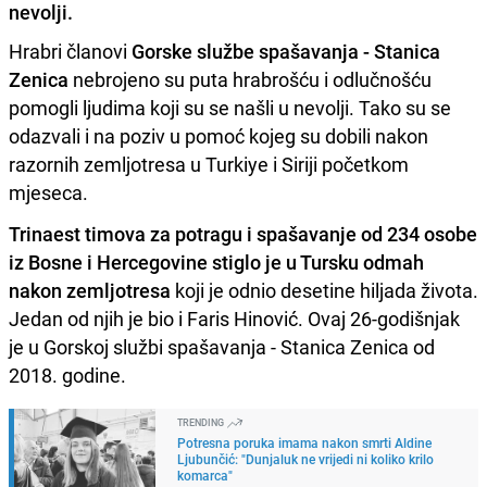
nevolji.
Hrabri članovi
Gorske službe spašavanja - Stanica
Zenica
nebrojeno su puta hrabrošću i odlučnošću
pomogli ljudima koji su se našli u nevolji. Tako su se
odazvali i na poziv u pomoć kojeg su dobili nakon
razornih zemljotresa u Turkiye i Siriji početkom
mjeseca.
Trinaest timova za potragu i spašavanje od 234 osobe
iz Bosne i Hercegovine stiglo je u Tursku odmah
nakon zemljotresa
koji je odnio desetine hiljada života.
Jedan od njih je bio i Faris Hinović. Ovaj 26-godišnjak
je u Gorskoj službi spašavanja - Stanica Zenica od
2018. godine.
TRENDING
Potresna poruka imama nakon smrti Aldine
Ljubunčić: "Dunjaluk ne vrijedi ni koliko krilo
komarca"