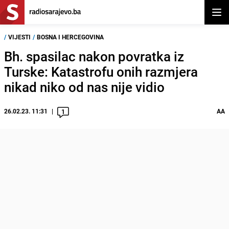
Otvor
/
VIJESTI
/
BOSNA I HERCEGOVINA
Bh. spasilac nakon povratka iz
Turske: Katastrofu onih razmjera
nikad niko od nas nije vidio
26.02.23. 11:31
AA
1