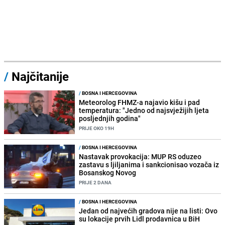
/
Najčitanije
/
BOSNA I HERCEGOVINA
Meteorolog FHMZ-a najavio kišu i pad
temperatura: "Jedno od najsvježijih ljeta
posljednjih godina"
PRIJE OKO 19H
/
BOSNA I HERCEGOVINA
Nastavak provokacija: MUP RS oduzeo
zastavu s ljiljanima i sankcionisao vozača iz
Bosanskog Novog
PRIJE 2 DANA
/
BOSNA I HERCEGOVINA
Jedan od najvećih gradova nije na listi: Ovo
su lokacije prvih Lidl prodavnica u BiH