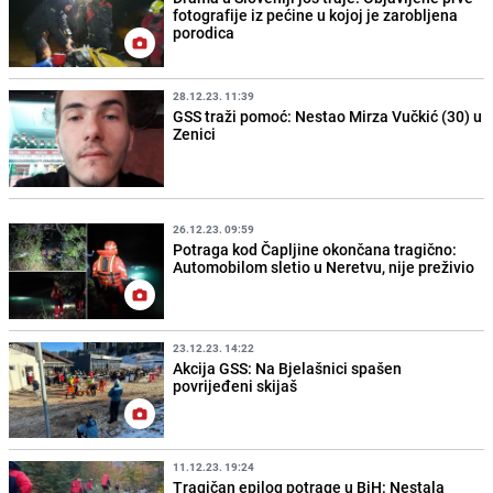
fotografije iz pećine u kojoj je zarobljena
porodica
28.12.23. 11:39
GSS traži pomoć: Nestao Mirza Vučkić (30) u
Zenici
26.12.23. 09:59
Potraga kod Čapljine okončana tragično:
Automobilom sletio u Neretvu, nije preživio
23.12.23. 14:22
Akcija GSS: Na Bjelašnici spašen
povrijeđeni skijaš
11.12.23. 19:24
Tragičan epilog potrage u BiH: Nestala