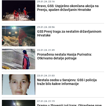
29.01.24. 23:16
Bravo, GSS: Uspješno okončana akcija na
Prenju, spašen državljanin Hrvatske
29.01.24. 20:56
GSS Prenj traga za nestalim državljaninom
Hrvatske
23.01.24. 21:49
Pronađena nestala Hasija Purivatra:
Otkrivamo detalje potrage
23.01.24. 21:03
Nestala osoba u Sarajevu: GSS i policija
traže bilo kakve informacije
07.01.24. 21:19
Drama u Sloveniji još traje: Objavljene prve