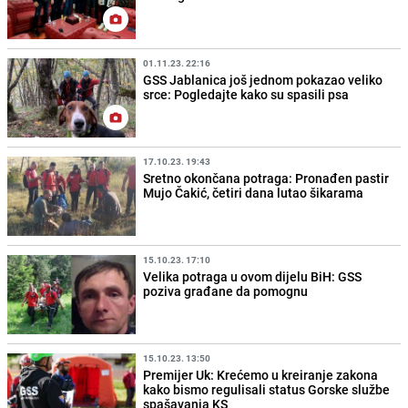
01.11.23. 22:16
GSS Jablanica još jednom pokazao veliko
srce: Pogledajte kako su spasili psa
17.10.23. 19:43
Sretno okončana potraga: Pronađen pastir
Mujo Čakić, četiri dana lutao šikarama
15.10.23. 17:10
Velika potraga u ovom dijelu BiH: GSS
poziva građane da pomognu
15.10.23. 13:50
Premijer Uk: Krećemo u kreiranje zakona
kako bismo regulisali status Gorske službe
spašavanja KS