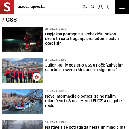
Otvor
/
GSS
28.02.24. 23:39
Uspješna potraga na Trebeviću: Nakon
skoro tri sata traganja pronađeni nestali
otac i sin
21.02.24. 21:03
Julian Reilly posjetio GSS u Foči: 'Zahvalan
sam im na svemu što rade za sigurnost'
14.02.24. 18:43
Nove informacije o potrazi za nestalim
mladićem iz Stoca: Heroji FUCZ-a ne gube
nadu
13.02.24. 09:20
Nastavlja se potraga za nestalim mladićima