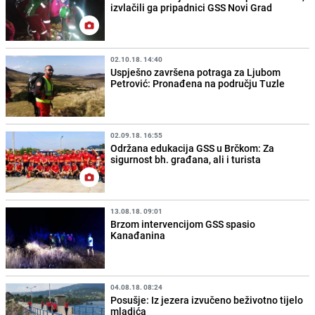
izvlačili ga pripadnici GSS Novi Grad
02.10.18. 14:40
Uspješno završena potraga za Ljubom
Petrović: Pronađena na području Tuzle
02.09.18. 16:55
Održana edukacija GSS u Brčkom: Za
sigurnost bh. građana, ali i turista
13.08.18. 09:01
Brzom intervencijom GSS spasio
Kanađanina
04.08.18. 08:24
Posušje: Iz jezera izvučeno beživotno tijelo
mladića