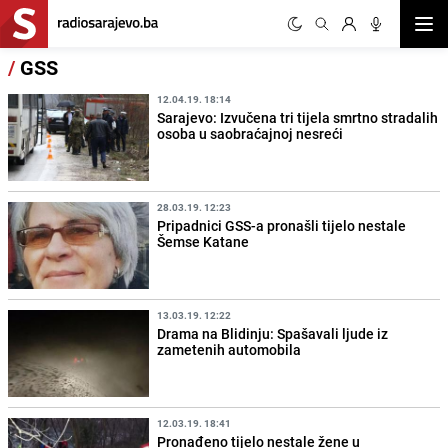
Otvor
/
GSS
12.04.19. 18:14
Sarajevo: Izvučena tri tijela smrtno stradalih
osoba u saobraćajnoj nesreći
28.03.19. 12:23
Pripadnici GSS-a pronašli tijelo nestale
Šemse Katane
13.03.19. 12:22
Drama na Blidinju: Spašavali ljude iz
zametenih automobila
12.03.19. 18:41
Pronađeno tijelo nestale žene u