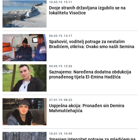
10.03.19. 15:11
Dvoje stranih državljana izgubilo se na
lokalitetu Visočice
06.03.19. 13:17
Spahović, voditelj potrage za nestalim
Bradićem, otkriva: Ovako smo našli Semina
04.03.19. 12:26
Saznajemo: Naređena dodatna obdukcija
pronađenog tijela El-Emina Hadžića
27.01.19. 08:22
Uspješna akcija: Pronađen sin Demira
Mahmutćehajića
10.01.19. 10:49
Smanjen intenzitet potrage za mladićem na