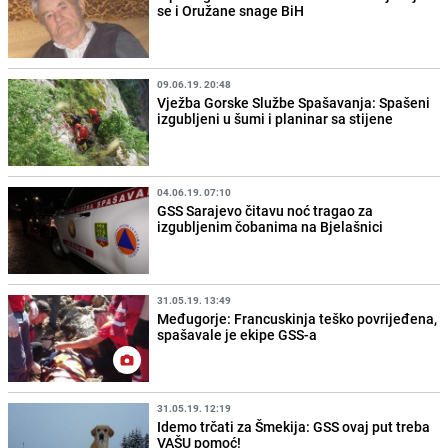
se i Oružane snage BiH
09.06.19. 20:48
Vježba Gorske Službe Spašavanja: Spašeni
izgubljeni u šumi i planinar sa stijene
04.06.19. 07:10
GSS Sarajevo čitavu noć tragao za
izgubljenim čobanima na Bjelašnici
31.05.19. 13:49
Međugorje: Francuskinja teško povrijeđena,
spašavale je ekipe GSS-a
31.05.19. 12:19
Idemo trčati za Šmekija: GSS ovaj put treba
VAŠU pomoć!