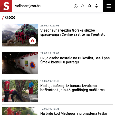
Otvor
/
GSS
29.09.19. 20:03
Višednevna vježba Gorske službe
spašavanja i Civilne zaštite na Tjentištu
22.09.19. 22:08
Dvije osobe nestale na Bukoviku, GSS i pas
Šmeki krenuli u potragu
16.09.19. 18:43
Kod Ljubuškog: Iz bunara izvučeno
beživotno tijelo 46-godišnjeg muškarca
12.09.19. 19:35
Na brdu kod Međugorja pronađena teško