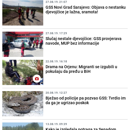
27.08.19. 21:07
GSS Novi Grad Sarajevo: Objava o nestanku
djevojčice je lažna, sramota!
27.08.19. 17:29
Slučaj nestale djevojčice: GSS provjerava
navode, MUP bez informacije
22.08.19. 16:18
Drama na Orjenu: Migranti se izgubili u
pokušaju da pređu u BiH
20.08.19. 12:27
Bježao od policije pa pozvao GSS: Tvrdio im
da ga je ugrizao poskok
13.08.19. 09:39
Kako je izgledala potraga za Senadom