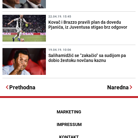
22.04.19. 15:45
Kovač i Brazzo pravili plan da dovedu
Pjanića, iz Juventusa stigao brz odgovor
19.04.19. 10:06
Salihamidžić se "zakačio" sa sudijom pa
dobio žestoku novčanu kaznu
Prethodna
Naredna
MARKETING
IMPRESSUM
KONTAKT