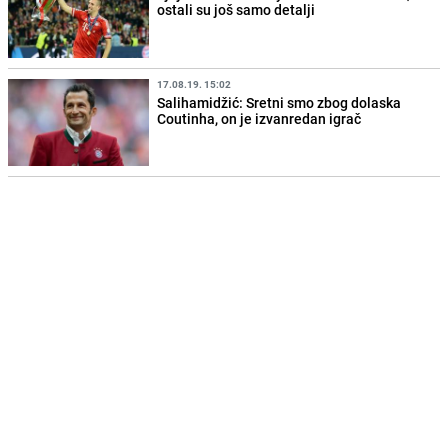
ostali su još samo detalji
17.08.19. 15:02
Salihamidžić: Sretni smo zbog dolaska
Coutinha, on je izvanredan igrač