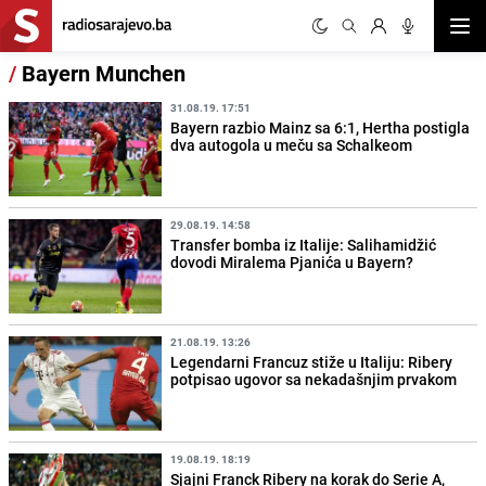
Otvor
/
Bayern Munchen
31.08.19. 17:51
Bayern razbio Mainz sa 6:1, Hertha postigla
dva autogola u meču sa Schalkeom
29.08.19. 14:58
Transfer bomba iz Italije: Salihamidžić
dovodi Miralema Pjanića u Bayern?
21.08.19. 13:26
Legendarni Francuz stiže u Italiju: Ribery
potpisao ugovor sa nekadašnjim prvakom
19.08.19. 18:19
Sjajni Franck Ribery na korak do Serie A,