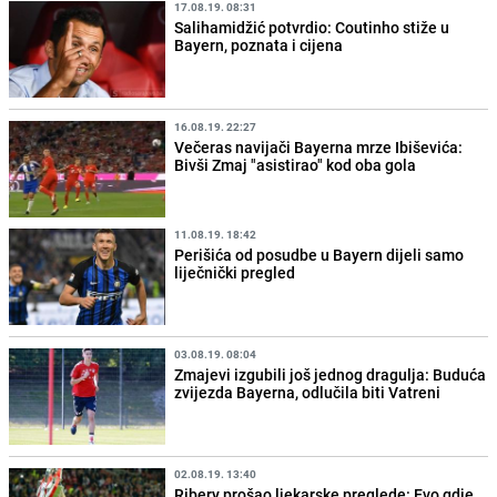
17.08.19. 08:31
Salihamidžić potvrdio: Coutinho stiže u
Bayern, poznata i cijena
16.08.19. 22:27
Večeras navijači Bayerna mrze Ibiševića:
Bivši Zmaj "asistirao" kod oba gola
11.08.19. 18:42
Perišića od posudbe u Bayern dijeli samo
liječnički pregled
03.08.19. 08:04
Zmajevi izgubili još jednog dragulja: Buduća
zvijezda Bayerna, odlučila biti Vatreni
02.08.19. 13:40
Ribery prošao ljekarske preglede: Evo gdje