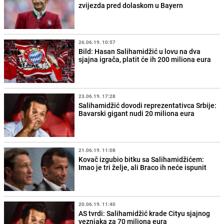
zvijezda pred dolaskom u Bayern
26.06.19. 10:57
Bild: Hasan Salihamidžić u lovu na dva
sjajna igrača, platit će ih 200 miliona eura
23.06.19. 17:28
Salihamidžić dovodi reprezentativca Srbije:
Bavarski gigant nudi 20 miliona eura
21.06.19. 11:08
Kovač izgubio bitku sa Salihamidžićem:
Imao je tri želje, ali Braco ih neće ispunit
20.06.19. 11:40
AS tvrdi: Salihamidžić krade Cityu sjajnog
veznjaka za 70 miliona eura