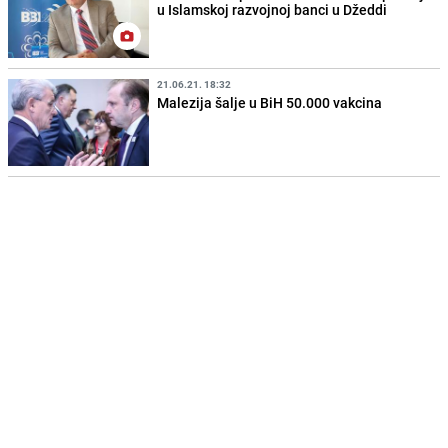
u Islamskoj razvojnoj banci u Džeddi
21.06.21. 18:32
Malezija šalje u BiH 50.000 vakcina