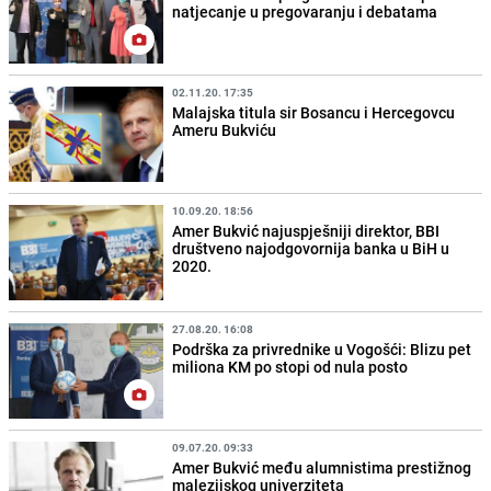
natjecanje u pregovaranju i debatama
02.11.20. 17:35
Malajska titula sir Bosancu i Hercegovcu
Ameru Bukviću
10.09.20. 18:56
Amer Bukvić najuspješniji direktor, BBI
društveno najodgovornija banka u BiH u
2020.
27.08.20. 16:08
Podrška za privrednike u Vogošći: Blizu pet
miliona KM po stopi od nula posto
09.07.20. 09:33
Amer Bukvić među alumnistima prestižnog
malezijskog univerziteta