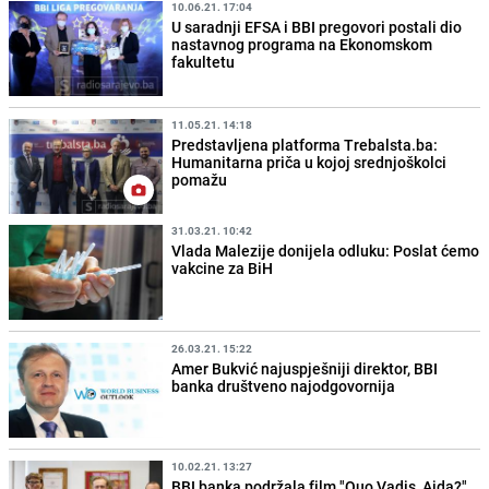
10.06.21. 17:04
U saradnji EFSA i BBI pregovori postali dio
nastavnog programa na Ekonomskom
fakultetu
11.05.21. 14:18
Predstavljena platforma Trebalsta.ba:
Humanitarna priča u kojoj srednjoškolci
pomažu
31.03.21. 10:42
Vlada Malezije donijela odluku: Poslat ćemo
vakcine za BiH
26.03.21. 15:22
Amer Bukvić najuspješniji direktor, BBI
banka društveno najodgovornija
10.02.21. 13:27
BBI banka podržala film "Quo Vadis, Aida?"