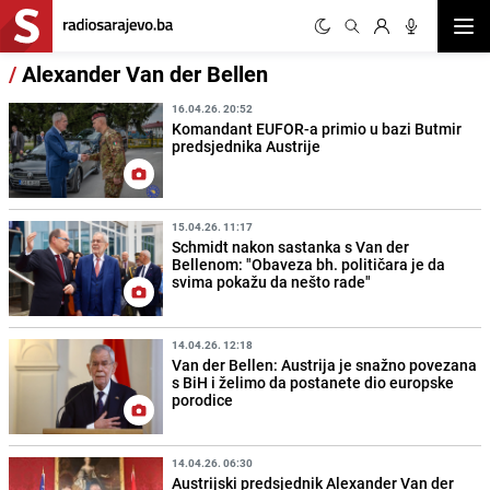
Otvor
/
Alexander Van der Bellen
16.04.26. 20:52
Komandant EUFOR-a primio u bazi Butmir
predsjednika Austrije
15.04.26. 11:17
Schmidt nakon sastanka s Van der
Bellenom: "Obaveza bh. političara je da
svima pokažu da nešto rade"
14.04.26. 12:18
Van der Bellen: Austrija je snažno povezana
s BiH i želimo da postanete dio europske
porodice
14.04.26. 06:30
Austrijski predsjednik Alexander Van der