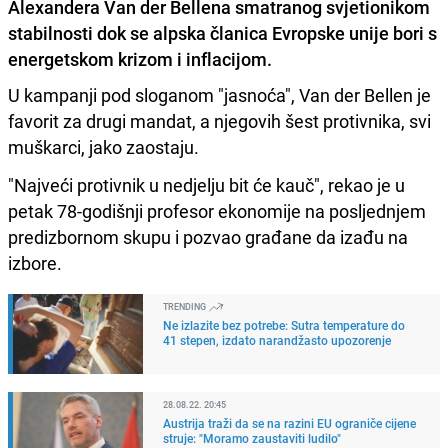
Alexandera Van der Bellena smatranog svjetionikom
stabilnosti dok se alpska članica Evropske unije bori s
energetskom krizom i inflacijom.
U kampanji pod sloganom "jasnoća", Van der Bellen je
favorit za drugi mandat, a njegovih šest protivnika, svi
muškarci, jako zaostaju.
"Najveći protivnik u nedjelju bit će kauč", rekao je u
petak 78-godišnji profesor ekonomije na posljednjem
predizbornom skupu i pozvao građane da izađu na
izbore.
TRENDING
Ne izlazite bez potrebe: Sutra temperature do
41 stepen, izdato narandžasto upozorenje
28.08.22. 20:45
Austrija traži da se na razini EU ograniče cijene
struje: "Moramo zaustaviti ludilo"