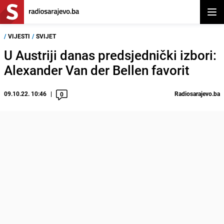
Otvor
/
VIJESTI
/
SVIJET
U Austriji danas predsjednički izbori:
Alexander Van der Bellen favorit
09.10.22. 10:46
Radiosarajevo.ba
0