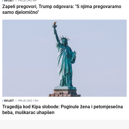
/
SVIJET
I
PRIJE OKO 4H
Zapeli pregovori, Trump odgovara: "S njima pregovaramo
samo djelomično"
/
SVIJET
I
PRIJE OKO 15H
Tragedija kod Kipa slobode: Poginule žena i petomjesečna
beba, muškarac uhapšen