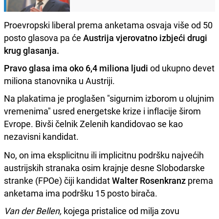
Proevropski liberal prema anketama osvaja više od 50
posto glasova pa će
Austrija vjerovatno izbjeći drugi
krug glasanja.
Pravo glasa ima oko 6,4 miliona ljudi
od ukupno devet
miliona stanovnika u Austriji.
Na plakatima je proglašen "sigurnim izborom u olujnim
vremenima" usred energetske krize i inflacije širom
Evrope. Bivši čelnik Zelenih kandidovao se kao
nezavisni kandidat.
No, on ima eksplicitnu ili implicitnu podršku najvećih
austrijskih stranaka osim krajnje desne Slobodarske
stranke (FPOe) čiji kandidat
Walter Rosenkranz
prema
anketama ima podršku 15 posto birača.
Van der Bellen,
kojega pristalice od milja zovu