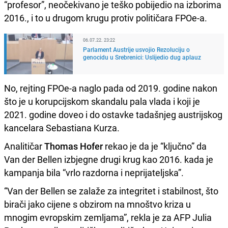
“profesor”, neočekivano je teško pobijedio na izborima
2016., i to u drugom krugu protiv političara FPOe-a.
06.07.22. 23:22
Parlament Austrije usvojio Rezoluciju o
genocidu u Srebrenici: Uslijedio dug aplauz
No, rejting FPOe-a naglo pada od 2019. godine nakon
što je u korupcijskom skandalu pala vlada i koji je
2021. godine doveo i do ostavke tadašnjeg austrijskog
kancelara Sebastiana Kurza.
Analitičar
Thomas Hofer
rekao je da je “ključno” da
Van der Bellen izbjegne drugi krug kao 2016. kada je
kampanja bila “vrlo razdorna i neprijateljska”.
“Van der Bellen se zalaže za integritet i stabilnost, što
birači jako cijene s obzirom na mnoštvo kriza u
mnogim evropskim zemljama”, rekla je za AFP Julia