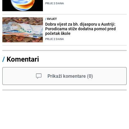
PRIJE 2 DANA
/
SVIJET
Dobra vijest za bh. dijasporu u Austriji:
Porodicama stiže dodatna pomoć pred
početak škole
PRIJE 2 DANA
/
Komentari
Prikaži komentare
(
0
)