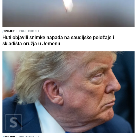
/
SVIJET
I
PRIJE OKO 3H
Huti objavili snimke napada na saudijske položaje i
skladišta oružja u Jemenu