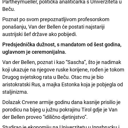
Partheymueller, politička analitičarka s Univerziteta u
Beču.
Poznat po svom prepoznatljivom profesorskom
ponašanju, Van der Bellen će postati najstariji
austrijski šef države ako pobijedi.
Predsjednička dužnost, s mandatom od šest godina,
uglavnom je ceremonijalna.
Van der Bellen, poznat i kao “Sascha”, što je nadimak
koji ukazuje na njegove ruske korijene, rođen je tokom
Drugog svjetskog rata u Beču. Otac mu je bio
aristokratski Rus, a majka Estonka koja je pobjegla od
staljinizma.
Dolazak Crvene armije godinu dana kasnije prisilio je
porodicu na bijeg u južnu pokrajinu Tirol gdje je Van
der Bellen proveo “idilično djetinjstvo”.
Studirao je ekonomiju na Univerzitetu u Innsbrucku i