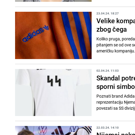
23.04.24. 18:27
Velike kompa
zbog čega
Koliko pruga, poreda
pitanjem se od ove se
američku kompaniju. 
02.04.24. 11:03
Skandal potr
sporni simbo
Poznati brand Adidas 
reprezentaciju Njemač
povezati sa SS divizij
22.03.24. 14:10
Nijemci nakon