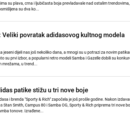
ima su plava, crna i ljubičasta boja prevladavale nad ostalim trendovima,
mišljena su dva ko...
t: Veliki povratak adidasovog kultnog modela
 jeseni dijeli nas još nekoliko dana, a mnogi su u potrazi za novim patik
o su prvi izbor, a popularni retro modeli Samba i Gazelle dobili su konkur
m mrežama, u trend...
das patike stižu u tri nove boje
asa i brenda "Sporty & Rich" započela je još prošle godine. Nakon izdava
idas Stan Smith, Campus 80 i Samba OG, Sporty & Rich priprema tri nove boj
amba tonove. Izrađene...