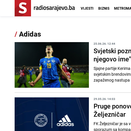
VIJESTI
BIZNIS
METROMA
/
Adidas
25.06.26. 12:44
Svjetski pozn
njegovo ime"
Sjajne partije Kerim
svjetskim brendovim
zapaženog nastupa do
29.05.26. 14:03
Pruge ponovo
Željezničar
FK Željezničar je sa 
sporazum sa kompani