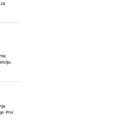
Španijom: Više od 160.000
 za
evakuiranih
25.07.26. 09:22
|
SVIJET
ama.
enciju.
nja
e. Prvi