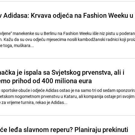
iv Adidasa: Krvava odjeća na Fashion Weeku u
avljene" manekenke su u Berlinu na Fashion Weeku išle niz pistu u poderan
roizvode
ije toga, muškara...
čka je ispala sa Svjetskog prvenstva, ali i
emo prihod od 400 miliona eura
sportske obuće i odjeće Adidas ostao je na samo tri od sedam sponzorir
jetskom nogometnom prvenstvu u Kataru, ali kompanija ostaje pri svojim
a vrijeme turnira, rekao je Adidas...
eće leđa slavnom reperu? Planiraju prekinuti