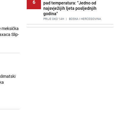
6
pad temperatura: "Jedno od
najsvježijih ljeta posljednjih
godina"
PRIJE OKO 14H
|
BOSNA I HERCEGOVINA
je meksička
Agić kritizira političare u Bugojnu:
7
axaca Slip-
Zbog straha od HDZ-a niko Vučiću
nije rekao istinu o Čipuljiću
PRIJE 2 DANA
|
TEME
Znate li šta Dino Merlin pojede prije
8
izlaska na scenu? Njegov ritual
iznenadio mnoge
PRIJE 2 DANA
|
SHOWBIZ
klimatski
čka
Stručnjaci upozoravaju: Izrael ulaže
9
milione kako bi utjecao na
odgovore ChatGPT-a o Gazi
PRIJE 1 DAN
|
SVIJET
Nastavak provokacija: MUP RS
10
oduzeo zastavu s ljiljanima i
sankcionisao vozača iz Bosanskog
Novog
PRIJE 2 DANA
|
BOSNA I HERCEGOVINA