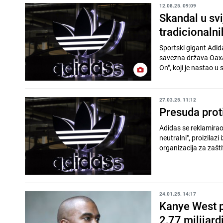
12.08.25. 09:09
Skandal u sv
tradicionaln
Sportski gigant Adida
savezna država Oaxac
On", koji je nastao u 
27.03.25. 11:12
Presuda prot
Adidas se reklamirao
neutralni", proizila
organizacija za zašti
24.01.25. 14:17
Kanye West p
2,77 milijard