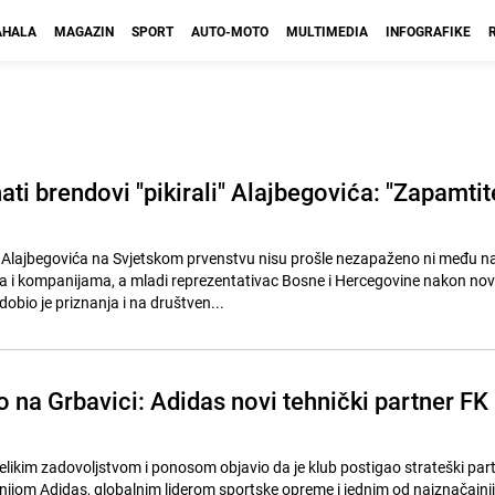
HALA
MAGAZIN
SPORT
AUTO-MOTO
MULTIMEDIA
INFOGRAFIKE
ati brendovi "pikirali" Alajbegovića: "Zapamtit
a Alajbegovića na Svjetskom prvenstvu nisu prošle nezapaženo ni među n
a i kompanijama, a mladi reprezentativac Bosne i Hercegovine nakon no
bio je priznanja i na društven...
 na Grbavici: Adidas novi tehnički partner FK
velikim zadovoljstvom i ponosom objavio da je klub postigao strateški par
jom Adidas, globalnim liderom sportske opreme i jednim od najznačajnij