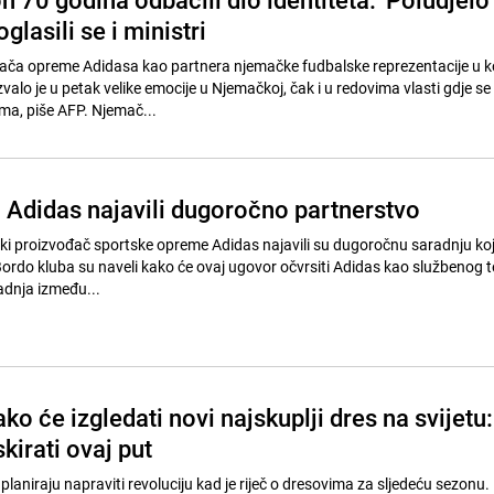
glasili se i ministri
ača opreme Adidasa kao partnera njemačke fudbalske reprezentacije u ko
alo je u petak velike emocije u Njemačkoj, čak i u redovima vlasti gdje s
ma, piše AFP. Njemač...
i Adidas najavili dugoročno partnerstvo
ki proizvođač sportske opreme Adidas najavili su dugoročnu saradnju koja
Bordo kluba su naveli kako će ovaj ugovor očvrsiti Adidas kao službenog 
adnja između...
ko će izgledati novi najskuplji dres na svijetu:
skirati ovaj put
planiraju napraviti revoluciju kad je riječ o dresovima za sljedeću sezonu