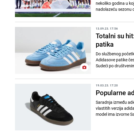
nekoliko godina u koj
nadolazeću sezonu os
13.09.23. 17:56
Totalni su hi
patika
Do službenog početka
Adidasove patike čest
Sudeći po društveni
19.03.23. 17:20
Popularne adi
Saradnja između adid
vlastitih verzija ad
model ima izvorne S