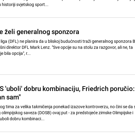
historiji svjetskog sport...
e želi generalnog sponzora
iga (DFL) ne planira da u bliskoj budućnosti traži generalnog sponzora B
ršni direktor DFL Mark Lenz. "Sve opcije su na stolu za razgovor, ali ne, ta
bila opcija", r...
 'uboli' dobru kombinaciju, Friedrich poručio:
an sam"
og tima za velika takmičenja ponekad izazove kontroverzu, no čini se da s
olimpijskog saveza (DOSB) ovaj put - za predstojeće zimske Olimpijske i
 uboli dobru kombinaci...