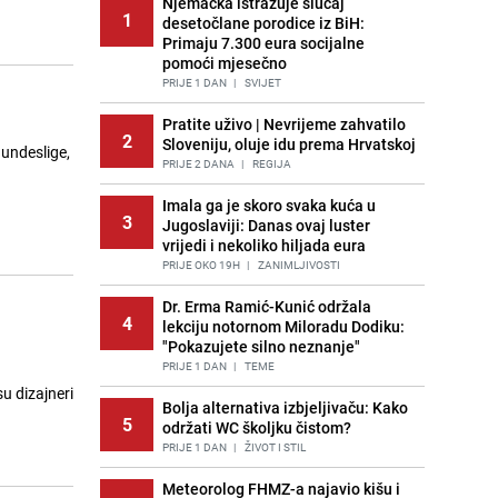
Njemačka istražuje slučaj
1
desetočlane porodice iz BiH:
Primaju 7.300 eura socijalne
pomoći mjesečno
PRIJE 1 DAN
|
SVIJET
Pratite uživo | Nevrijeme zahvatilo
2
Sloveniju, oluje idu prema Hrvatskoj
undeslige,
PRIJE 2 DANA
|
REGIJA
Imala ga je skoro svaka kuća u
3
Jugoslaviji: Danas ovaj luster
vrijedi i nekoliko hiljada eura
PRIJE OKO 19H
|
ZANIMLJIVOSTI
Dr. Erma Ramić-Kunić održala
4
lekciju notornom Miloradu Dodiku:
"Pokazujete silno neznanje"
PRIJE 1 DAN
|
TEME
u dizajneri
Bolja alternativa izbjeljivaču: Kako
5
održati WC školjku čistom?
PRIJE 1 DAN
|
ŽIVOT I STIL
Meteorolog FHMZ-a najavio kišu i