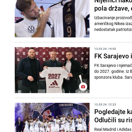
pola države, o
Izbacivanje proizvođ
američkog Nikea izazv
nedostatak patriotiz
13.03.24. 14:02
FK Sarajevo 
FK Sarajevo i njemač
do 2027. godine. Iz 
sponzora kluba. Sar
12.03.24. 12:23
Pogledajte ka
Odlučili su ri
Real Madrid i Adidas 