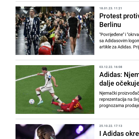
18.01.23. 11:21
Protest prot
Berlinu
"Povrijeđene" i "okrv
sa Adidasovim logom. Kažu da su ovu odjeću mjesecima nosili kambodžanski radnici koji p
artikle za Adidas. Pr
03.12.22. 16:08
Adidas: Njema
dalje očekuj
Njemački proizvođač 
reprezentacija na Sv
prognozama prodaje z
25.10.22. 17:13
I Adidas okr