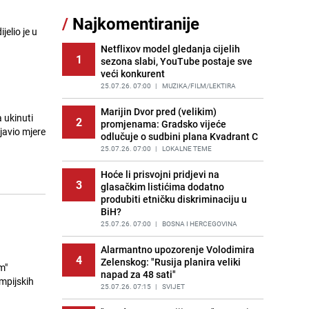
/
Najkomentiranije
Cijela regija čeka njegovu
elio je u
11
progonozu: Poznati meteorolog
najavljuje veću promjenu vremena
Netflixov model gledanja cijelih
1
sezona slabi, YouTube postaje sve
PRIJE OKO 9H
|
REGIJA
veći konkurent
Tajna savršenog makedonskog
25.07.26. 07:00
|
MUZIKA/FILM/LEKTIRA
12
ajvara: Stari recept za kremast i
bogat okus
Marijin Dvor pred (velikim)
 ukinuti
2
promjenama: Gradsko vijeće
PRIJE 2 DANA
|
RECEPTI
javio mjere
odlučuje o sudbini plana Kvadrant C
Borba trajala satima: Pogledajte
25.07.26. 07:00
|
LOKALNE TEME
13
'grdosiju' od skoro tri metra koju su
braća izvukla iz mora
Hoće li prisvojni pridjevi na
3
glasačkim listićima dodatno
PRIJE 2 DANA
|
SVIJET
produbiti etničku diskriminaciju u
BiH?
Gosti iz Njemačke napravili požar u
14
apartmanu u Istri, vlasniku se
25.07.26. 07:00
|
BOSNA I HERCEGOVINA
smijali i pokazivali srednji prst
Alarmantno upozorenje Volodimira
PRIJE 1 DAN
|
REGIJA
4
Zelenskog: "Rusija planira veliki
m"
napad za 48 sati"
Očistite rernu bez hemikalija:
mpijskih
15
Poznata stručnjakinja dijeli savjete
25.07.26. 07:15
|
SVIJET
PRIJE 1 DAN
|
ŽIVOT I STIL