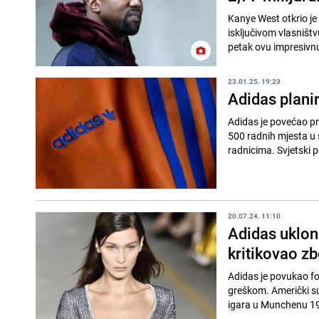
Kanye West otkrio je
isključivom vlasništv
petak ovu impresivnu 
23.01.25. 19:23
Adidas plani
Adidas je povećao pro
500 radnih mjesta u s
radnicima. Svjetski p
20.07.24. 11:10
Adidas uklon
kritikovao z
Adidas je povukao f
greškom. Američki su
igara u Munchenu 197