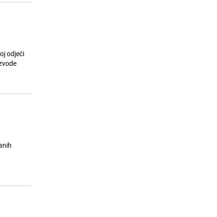
oj odjeći
anih