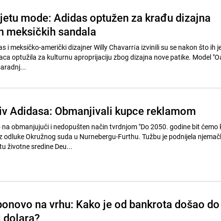
ijetu mode: Adidas optužen za krađu dizajna
ih meksičkih sandala
s i meksičko-američki dizajner Willy Chavarría izvinili su se nakon što ih 
a optužila za kulturnu aproprijaciju zbog dizajna nove patike. Model "O
saradnj...
iv Adidasa: Obmanjivali kupce reklamom
 na obmanjujući i nedopušten način tvrdnjom "Do 2050. godine bit ćemo 
zi iz odluke Okružnog suda u Nurnebergu-Furthu. Tužbu je podnijela njema
tu životne sredine Deu...
onovo na vrhu: Kako je od bankrota došao do
i dolara?