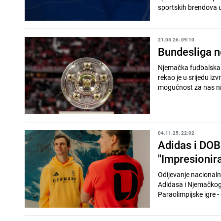
sportskih brendova u 
21.05.26. 09:10
Bundesliga n
Njemačka fudbalska l
rekao je u srijedu izv
mogućnost za nas nije 
04.11.25. 22:02
Adidas i DOBS
"Impresionir
Odijevanje nacionaln
Adidasa i Njemačkog 
Paraolimpijske igre -