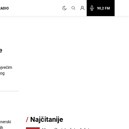
RADIO
90,2 FM
e
ajvećim
vog
/
Najčitanije
tnerski
ih