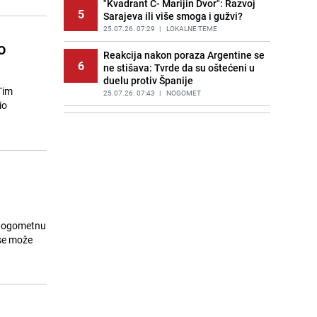
"Kvadrant C- Marijin Dvor": Razvoj
5
Sarajeva ili više smoga i gužvi?
25.07.26. 07:29
|
LOKALNE TEME
o
Reakcija nakon poraza Argentine se
6
ne stišava: Tvrde da su oštećeni u
duelu protiv Španije
Tim
25.07.26. 07:43
|
NOGOMET
io
Saudijska Arabija napala Jemen:
7
Meta napada bio lučki grad
Hodeidah
25.07.26. 07:56
|
SVIJET
Trump upozorio Rusiju i Kinu: "Bilo
8
bi to vrlo loše"
25.07.26. 08:16
|
SVIJET
a nogometnu
Veliki finansijski problemi američke
 se može
9
vojske: Rat sa Iranom iziskuje
milijarde
25.07.26. 08:30
|
SVIJET
Neočekivani junak Mundijala
10
pronašao novi klub: Potpisat će za