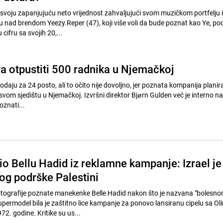
 svoju zapanjujuću neto vrijednost zahvaljujući svom muzičkom portfelju i
u nad brendom Yeezy.Reper (47), koji više voli da bude poznat kao Ye, podij
cifru sa svojih 20,...
ra otpustiti 500 radnika u Njemačkoj
daju za 24 posto, ali to očito nije dovoljno, jer poznata kompanija planira
vom sjedištu u Njemačkoj. Izvršni direktor Bjørn Gulden već je interno na
oznati...
io Bellu Hadid iz reklamne kampanje: Izrael je
bog podrške Palestini
otografije poznate manekenke Belle Hadid nakon što je nazvana "bolesno
permodel bila je zaštitno lice kampanje za ponovo lansiranu cipelu sa Oli
2. godine. Kritike su us...