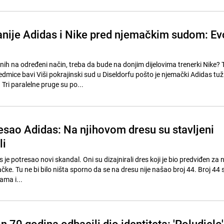
nije Adidas i Nike pred njemačkim sudom: Ev
nih na određeni način, treba da bude na donjim dijelovima trenerki Nike? 
dmice bavi Viši pokrajinski sud u Diseldorfu pošto je njemački Adidas tuž
Tri paralelne pruge su po...
esao Adidas: Na njihovom dresu su stavljeni
li
je potresao novi skandal. Oni su dizajnirali dres koji je bio predviđen z
ke. Tu ne bi bilo ništa sporno da se na dresu nije našao broj 44. Broj 44
ama i...
 70 godina odbacili dio identiteta: 'Poludjelo'