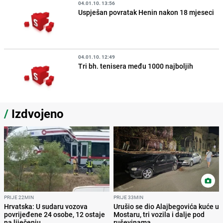
04.01.10. 13:56
Uspješan povratak Henin nakon 18 mjeseci
04.01.10. 12:49
Tri bh. tenisera među 1000 najboljih
/
Izdvojeno
PRIJE 22MIN
PRIJE 33MIN
Hrvatska: U sudaru vozova
Urušio se dio Alajbegovića kuće u
povrijeđene 24 osobe, 12 ostaje
Mostaru, tri vozila i dalje pod
na liječenju
ruševinama